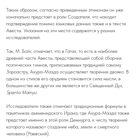
Таким образом, согласно приведенным этимонам он уже
изначально предстает в роли Создателя, что находит
подтверждение помимо языковых данных также и в тексте
Авесты. Указания на эти места содержатся у разных
исследователей.
Так, М. Бойс отмечает, что в Гатах, то есть в наиболее
древней части Авесты, представляющей собой сборник
поэтических гимнов, приписываемых традицией самому
Зороастру, Ахура-Мазда осуществляет творение двояко. В
одном из стихов его орудием становится сила мысли, в
большинстве же других им является его Священный Дух,
Spənta Mainyu
.
Исследователи также отмечают традиционные формулы в
памятниках ахеменидского Ирана, где Ахура-Мазда также
предстает именно в этой роли Демиурга, к числу творений
которого называют создание неба, земли и смертного
человека (Раевский).