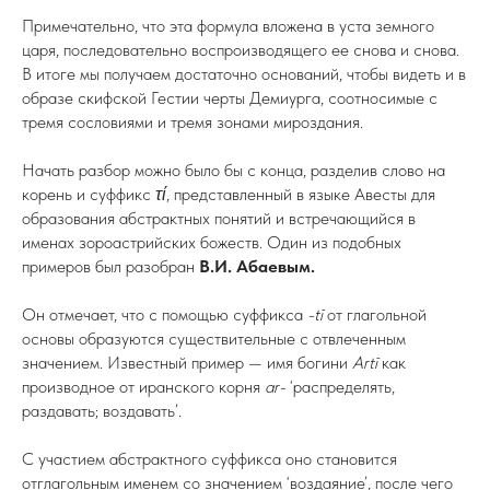
Примечательно, что эта формула вложена в уста земного
царя, последовательно воспроизводящего ее снова и снова.
В итоге мы получаем достаточно оснований, чтобы видеть и в
образе скифской Гестии черты Демиурга, соотносимые с
тремя сословиями и тремя зонами мироздания.
Начать разбор можно было бы с конца, разделив слово на
корень и суффикс
τί
, представленный в языке Авесты для
образования абстрактных понятий и встречающийся в
именах зороастрийских божеств. Один из подобных
примеров был разобран
В.И. Абаевым.
Он отмечает, что с помощью суффикса
-tī
от глагольной
основы образуются существительные с отвлеченным
значением. Известный пример — имя богини
Artī
как
производное от иранского корня
ar-
‘распределять,
раздавать; воздавать’.
С участием абстрактного суффикса оно становится
отглагольным именем со значением ‘воздаяние’, после чего