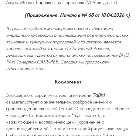
Ахура-Мазда. Барельеф из Персеполя (VI-V вв. до н.э.)
(Продолжение. Начало в № 68 от 18.04.2026 г.)
В прошлом субботнем номере мы начали публикацию
очередного интересного исследования осетино-персидских
языковых и культурных параллелей. Его автором является
хорошо знакомый читателям «СО» ученый-филолог,
руководитель «Центра скифо-аланских исследований» ВНЦ
РАН Тамерлан САЛБИЕВ. Сегодня мы продолжаем
публикацию статьи.
Космогенез
Знакомство с версиями этимологии имени
Ταβιτί
свидетельствует о значительном разбросе мнений о
происхождении скифской Гестии. Она предстает то в образе
«горящей» (от иранского корня
*tap-
‘гореть’), то
«зажигающей и воспламеняющей» (сравнение с
древнеиндийским
dū
-), а то и «готовящей ритуальную пищу»
(субстратное индоевропейское заимствование
*dh
p-