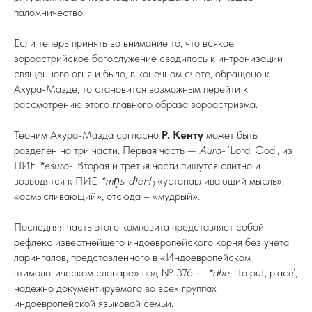
паломничество.
Если теперь принять во внимание то, что всякое
зороастрийское богослужение сводилось к интронизации
священного огня и было, в конечном счете, обращено к
Ахура-Мазде, то становится возможным перейти к
рассмотрению этого главного образа зороастризма.
Теоним Ахура-Мазда согласно
Р. Кенту
может быть
разделен на три части. Первая часть —
Aura-
‘Lord, God’, из
ПИЕ
*esuro-
. Вторая и третья части пишутся слитно и
возводятся к ПИЕ
*mn̥s-dʰeH
«устанавливающий мысль»,
1
«осмысливающий», отсюда – «мудрый».
Последняя часть этого композита представляет собой
рефлекс известнейшего индоевропейского корня без учета
ларингалов, представленного в «Индоевропейском
этимологическом словаре» под № 376 —
*dhē-
‘to put, place’,
надежно документируемого во всех группах
индоевропейской языковой семьи.