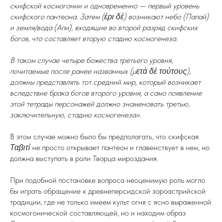
скифской космогонии и одновременно — первый уровень
скифского пантеона. Затем (έρι δέ) возникают небо (Папай)
и земля/вода (Апи), входящие во второй разряд скифских
богов, что составляет вторую стадию космогенеза.
В таком случае четыре божества третьего уровня,
почитаемые после ранее названных (μετά δέ τούτους),
должны представлять тот средний мир, который возникает
вследствие брака богов второго уровня, а само появление
этой тетрады персонажей должно знаменовать третью,
заключительную, стадию космогенеза».
В этом случае можно было бы предполагать, что скифская
Ταβιτί
не просто открывает пантеон и главенствует в нем, но
должна выступать в роли Творца мироздания.
При подобной постановке вопроса неоценимую роль могло
бы играть обращение к древнеперсидской зороастрийской
традиции, где не только имеем культ огня с ясно выраженной
космогонической составляющей, но и находим образ