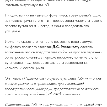
2
‘готовить ритуальную пищу’).
Ни одна из них не является фонетически безупречной. Одна
из главных причин этого – в игнорировании мифологического
аспекта культа огня, и сегодня можно преодолеть это
упущение.
Изучение скифского пантеона позволило выдающемуся
скифологу прошлого столетия
Д.С. Раевскому
сделать
заключение, что он представляет собой не простой перечень
богов, расположенных в порядке иерархии, но является, по
сути, описанием последовательности развертывания
космогонического цикла.
Он пишет:
«Первоначально существует лишь Табити — огонь
в самых разных его проявлениях, пронизывающий
впоследствии весь универсум, представленный во всех его
зонах и потому наиболее (μάλιστα) почитаемый.
Существование Табити в ее уникальности — это первый этап