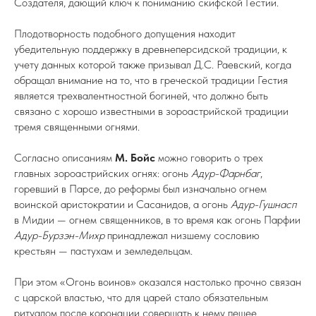
Создателя, дающий ключ к пониманию скифской Гестии.
Плодотворность подобного допущения находит
убедительную поддержку в древнеперсидской традиции, к
учету данных которой также призывал Д.С. Раевский, когда
обращал внимание на то, что в греческой традиции Гестия
является трехвалентностной богиней, что должно быть
связано с хорошо известными в зороастрийской традиции
тремя священными огнями.
Согласно описаниям
М. Бойс
можно говорить о трех
главных зороастрийских огнях: огонь
Адур-Фарнбаг
,
горевший в Парсе, до реформы был изначально огнем
воинской аристократии и Сасанидов, а огонь
Адур-Гушнасп
в Мидии — огнем священников, в то время как огонь Парфии
Адур-Бурзэн-Михр
принадлежал низшему сословию
крестьян — пастухам и земледельцам.
При этом «Огонь воинов» оказался настолько прочно связан
с царской властью, что для царей стало обязательным
ритуалом после коронации совершать к нему пешее