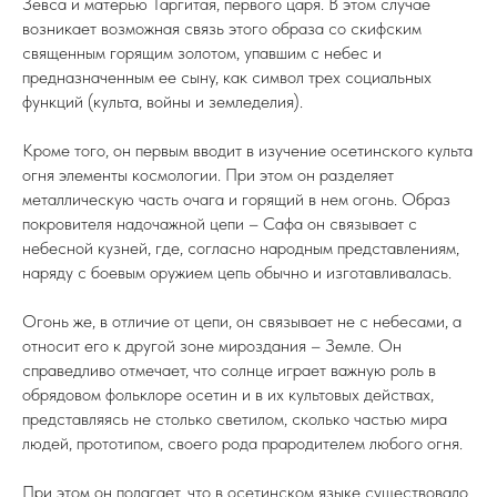
Зевса и матерью Таргитая, первого царя. В этом случае
возникает возможная связь этого образа со скифским
священным горящим золотом, упавшим с небес и
предназначенным ее сыну, как символ трех социальных
функций (культа, войны и земледелия).
Кроме того, он первым вводит в изучение осетинского культа
огня элементы космологии. При этом он разделяет
металлическую часть очага и горящий в нем огонь. Образ
покровителя надочажной цепи – Сафа он связывает с
небесной кузней, где, согласно народным представлениям,
наряду с боевым оружием цепь обычно и изготавливалась.
Огонь же, в отличие от цепи, он связывает не с небесами, а
относит его к другой зоне мироздания – Земле. Он
справедливо отмечает, что солнце играет важную роль в
обрядовом фольклоре осетин и в их культовых действах,
представляясь не столько светилом, сколько частью мира
людей, прототипом, своего рода прародителем любого огня.
При этом он полагает, что в осетинском языке существовало