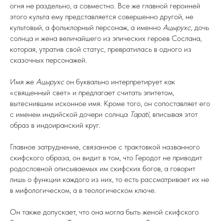
огня не раздельно, а совместно. Все же главной героиней
этого культа ему представляется совершенно другой, не
культовый, а фольклорный персонаж, а именно
Ацырухс
, дочь
солнца и жена величайшего из эпических героев Сослана,
которая, утратив свой статус, превратилась в одного из
сказочных персонажей.
Имя же
Ацырухс
он буквально интерпретирует как
«священный свет» и предлагает считать эпитетом,
вытеснившим исконное имя. Кроме того, он сопоставляет его
с именем индийской дочери солнца
Tapatī
, вписывая этот
образ в индоиранский круг.
Главное затруднение, связанное с трактовкой названного
скифского образа, он видит в том, что Геродот не приводит
родословной описываемых им скифских богов, а говорит
лишь о функции каждого из них, то есть рассматривает их не
в мифологическом, а в теологическом ключе.
Он также допускает, что она могла быть женой скифского