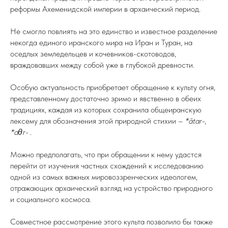
реформы Ахеменидской империи в архаический период.
Не смогло повлиять на это единство и известное разделение
некогда единого иранского мира на Иран и Туран, на
оседлых земледельцев и кочевников-скотоводов,
враждовавших между собой уже в глубокой древности.
Особую актуальность приобретает обращение к культу огня,
представленному достаточно зримо и явственно в обеих
традициях, каждая из которых сохранила общеиранскую
лексему для обозначения этой природной стихии –
*ātar-
,
*aθr-
.
Можно предполагать, что при обращении к нему удастся
перейти от изучения частных схождений к исследованию
одной из самых важных мировоззренческих идеологем,
отражающих архаический взгляд на устройство природного
и социального космоса.
Совместное рассмотрение этого культа позволило бы также