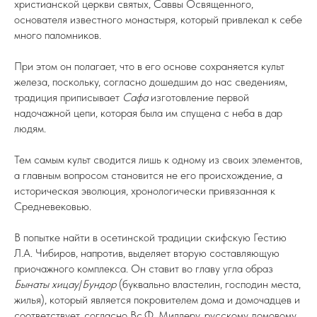
христианской церкви святых, Саввы Освященного,
основателя известного монастыря, который привлекал к себе
много паломников.
При этом он полагает, что в его основе сохраняется культ
железа, поскольку, согласно дошедшим до нас сведениям,
традиция приписывает
Сафа
изготовление первой
надочажной цепи, которая была им спущена с неба в дар
людям.
Тем самым культ сводится лишь к одному из своих элементов,
а главным вопросом становится не его происхождение, а
историческая эволюция, хронологически привязанная к
Средневековью.
В попытке найти в осетинской традиции скифскую Гестию
Л.А. Чибиров, напротив, выделяет вторую составляющую
приочажного комплекса. Он ставит во главу угла образ
Бынаты хицау
/
Бундор
(буквально властелин, господин места,
жилья), который является покровителем дома и домочадцев и
соответствует, согласно Вс.Ф. Миллеру, русскому домовому.