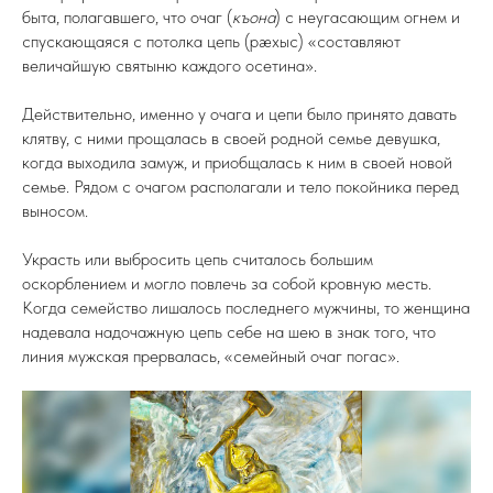
быта, полагавшего, что очаг (
къона
) с неугасающим огнем и
спускающаяся с потолка цепь (рæхыс) «составляют
величайшую святыню каждого осетина».
Действительно, именно у очага и цепи было принято давать
клятву, с ними прощалась в своей родной семье девушка,
когда выходила замуж, и приобщалась к ним в своей новой
семье. Рядом с очагом располагали и тело покойника перед
выносом.
Украсть или выбросить цепь считалось большим
оскорблением и могло повлечь за собой кровную месть.
Когда семейство лишалось последнего мужчины, то женщина
надевала надочажную цепь себе на шею в знак того, что
линия мужская прервалась, «семейный очаг погас».