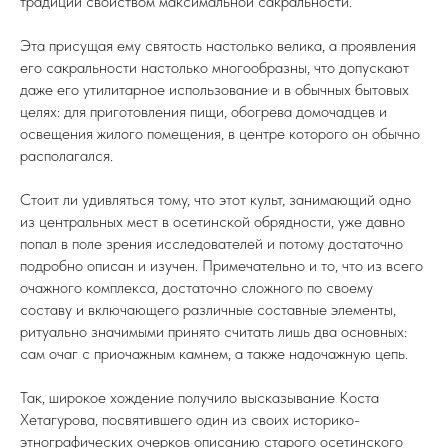
традиции свойством максимальной сакральности.
Эта присущая ему святость настолько велика, а проявления
его сакральности настолько многообразны, что допускают
даже его утилитарное использование и в обычных бытовых
целях: для приготовления пищи, обогрева домочадцев и
освещения жилого помещения, в центре которого он обычно
располагался.
Стоит ли удивляться тому, что этот культ, занимающий одно
из центральных мест в осетинской обрядности, уже давно
попал в поле зрения исследователей и потому достаточно
подробно описан и изучен. Примечательно и то, что из всего
очажного комплекса, достаточно сложного по своему
составу и включающего различные составные элементы,
ритуально значимыми принято считать лишь два основных:
сам очаг с приочажным камнем, а также надочажную цепь.
Так, широкое хождение получило высказывание Коста
Хетагурова, посвятившего один из своих историко-
этнографических очерков описанию старого осетинского