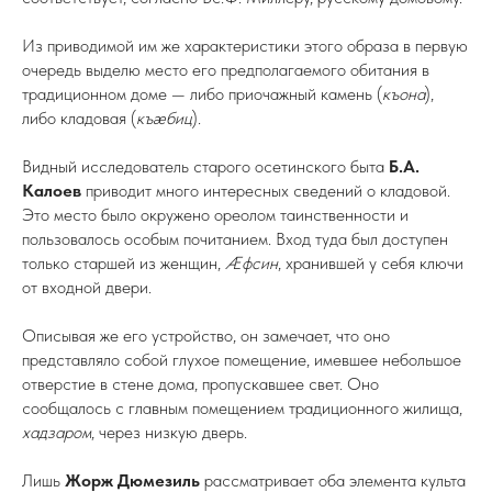
Из приводимой им же характеристики этого образа в первую
очередь выделю место его предполагаемого обитания в
традиционном доме — либо приочажный камень (
къона
),
либо кладовая (
къæбиц
).
Видный исследователь старого осетинского быта
Б.А.
Калоев
приводит много интересных сведений о кладовой.
Это место было окружено ореолом таинственности и
пользовалось особым почитанием. Вход туда был доступен
только старшей из женщин,
Æфсин
, хранившей у себя ключи
от входной двери.
Описывая же его устройство, он замечает, что оно
представляло собой глухое помещение, имевшее небольшое
отверстие в стене дома, пропускавшее свет. Оно
сообщалось с главным помещением традиционного жилища,
хадзаром
, через низкую дверь.
Лишь
Жорж Дюмезиль
рассматривает оба элемента культа