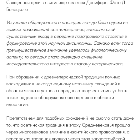
Священная цепь в святилище селения Донифарс. Фото Д.
Белецкого
Изучение общеиранского наследия всегда было одним из
важных направлений осетиноведения, внесшим свой
существенный вклад в середине позапрошлого столетия в
формирование этой научной дисциплины. Однако если тогда
преимущественное внимание уделялось филологическому
аспекту, то сегодня стало очевидно смещение
исследовательского интереса в сторону исторического.
При обращении к древнеперсидской традиции помимо
восходящих к некогда единому источнику схождений в
области языка и устного народного творчества могут быть
также надежно обнаружены совпадения и в области
идеологии.
Препятствием для подобных схождений не смогло стать даже
то, что осетинская традиция в эпоху Средневековья прошла
через многовековое влияние византийского православия, а
персидская традиция прошла через этап зороастрийской