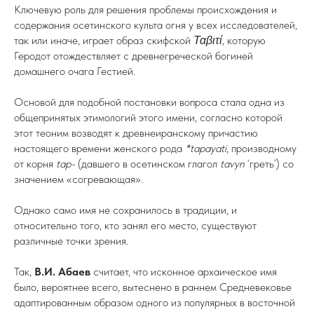
Ключевую роль для решения проблемы происхождения и
содержания осетинского культа огня у всех исследователей,
так или иначе, играет образ скифской
Ταβιτί
, которую
Геродот отождествляет с древнегреческой богиней
домашнего очага Гестией.
Основой для подобной постановки вопроса стала одна из
общепринятых этимологий этого имени, согласно которой
этот теоним возводят к древнеиранскому причастию
настоящего времени женского рода
*tapayati
, производному
от корня
tap-
(давшего в осетинском глагол
tavyn
‘греть’) со
значением «согревающая».
Однако само имя не сохранилось в традиции, и
относительно того, кто занял его место, существуют
различные точки зрения.
Так,
В.И. Абаев
считает, что исконное архаическое имя
было, вероятнее всего, вытеснено в раннем Средневековье
адаптированным образом одного из популярных в восточной