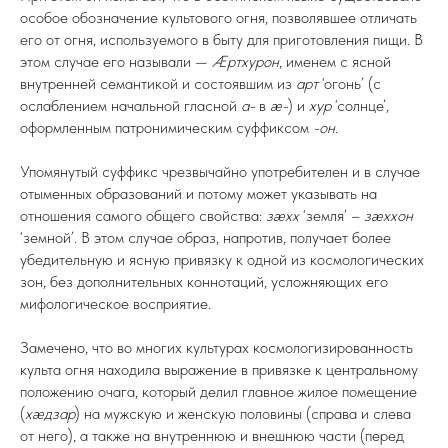
особое обозначение культового огня, позволявшее отличать
его от огня, используемого в быту для приготовления пищи. В
этом случае его называли —
Æртхурон
, именем с ясной
внутренней семантикой и состоявшим из
арт
‘огонь’ (с
ослаблением начальной гласной
а-
в
æ-
) и
хур
‘солнце’,
оформленным патронимическим суффиксом
-он
.
Упомянутый суффикс чрезвычайно употребителен и в случае
отыменных образований и потому может указывать на
отношения самого общего свойства:
зæхх
‘земля’ –
зæххон
‘земной’. В этом случае образ, напротив, получает более
убедительную и ясную привязку к одной из космологических
зон, без дополнительных коннотаций, усложняющих его
мифологическое восприятие.
Замечено, что во многих культурах космологизированность
культа огня находила выражение в привязке к центральному
положению очага, который делил главное жилое помещение
(
хæдзар
) на мужскую и женскую половины (справа и слева
от него), а также на внутреннюю и внешнюю части (перед