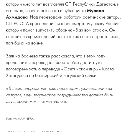
который много лет возглавлял СП Республики Дагестан, и
его сына, известного поэта и публициста
Мурада
Ахмедова
. Над переводами работали осетинские авторы.
СП РСО–А присоединился к Бессмертному полку России,
который помог выпустить сборник «В живом строю». Он
состоит из произведений осетинских поэтов-фронтовиков,
погибших на войне.
Залина Басиева также рассказала, что в этом году
продолжится переводная работа. Уже достигнута
договоренность о переводе «Осетинской лиры» Коста
Хетагурова на башкирский и ингушский языки.
«В свою очередь мы тоже переведем произведения их
авторов, ведь творческое сотрудничество должно быть
двусторонним»
, – отметила она.
Лолита МАМИЕВА
2026-01-26 17:06
ОБЩЕСТВО