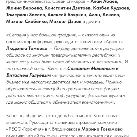
предпринимательство. Среди спикеров –
Алан Абаев,
Жанна Бероева, Константин Дзитоев, Казбек Кудзаев,
Тамерлан Засеев, Алексей Бояркин, Алан, Кокаев,
Михаил Скобенко, Михаил Дзиов
и другие.
«Сегодня у нас большой праздник,
– сказала один из
организаторов форума, руководитель компании «Ариант»
Людмила Томеева
. –
По роду деятельности я регулярно
общаюсь со многими предпринимателями республики, и
много лет у меня была мечта объединить их, познакомить. И
это отличный повод. Вместе с
Сосланом Макоевым и
Виталием Галуевым
мы пригласили и тех, кто ведет свой
бизнес уже несколько десятков лет, и молодежь. Помимо
образовательных локаций на протяжении всего форума
работают выставка местной продукции, фотозоны, фудкорт,
где можно общаться и обмениваться впечатлениями».
Конечно, общения в этот день было много. Как и новых
знакомств. Руководитель филиала страховой компании
«РЕСО-Гарантия» в г. Владикавказе
Марина Гозюмова
отметила, что ей бы очень хотелось познакомиться с новыми