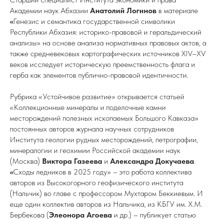
Академии наук Абхазии
Анатолий Логинов
в материале
«
Генезис и семантика государственной символики
Республики Абхазия: историко-правовой и геральдический
анализы» на основе анализа нормативных правовых актов, а
также средневековых картографических источников XIV–XV
веков исследует историческую преемственность флага и
герба как элементов публично-правовой идентичности.
Рубрика «Устойчивое развитие» открывается статьей
«Коллекционные минералы и поделочные камни
месторождений полезных ископаемых Большого Кавказа»
постоянных авторов журнала научных сотрудников
Института геологии рудных месторождений, петрографии,
минералогии и геохимии Российской академии наук
(Москва)
Виктора Газеева
и
Александра Докучаева
.
«
Сходы ледников в 2025 году»
– это работа коллектива
авторов из Высокогорного геофизического института
(Нальчик) во главе с профессором Мухтаром Беккиевым. И
еще один коллектив авторов из Нальчика, из КБГУ им. Х.М.
Бербекова (
Элеонора Агоева
и др.) – публикует статью