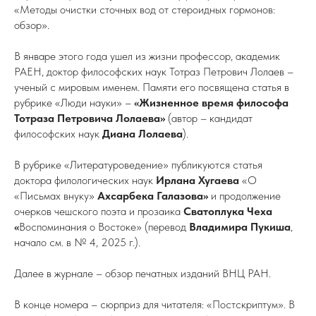
«Методы очистки сточных вод от стероидных гормонов:
обзор».
В январе этого года ушел из жизни профессор, академик
РАЕН, доктор философских наук Тотраз Петрович Лолаев –
ученый с мировым именем. Памяти его посвящена статья в
рубрике «Люди науки» –
«Жизненное время философа
Тотраза Петровича Лолаева»
(автор – кандидат
философских наук
Диана Лолаева
).
В рубрике «Литературоведение» публикуются статья
доктора филологических наук
Ирлана Хугаева
«О
«Письмах внуку»
Ахсарбека Галазова»
и продолжение
очерков чешского поэта и прозаика
Сватоплука Чеха
«
Воспоминания о Востоке» (перевод
Владимира Пукиша
,
начало см. в № 4, 2025 г.).
Далее в журнале – обзор печатных изданий ВНЦ РАН.
В конце номера – сюрприз для читателя: «Постскриптум». В