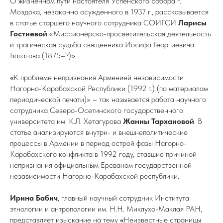
О жизненном пути настоятеля Успенского собора г.
Моздока, незаконно осужденного в 1937 г., рассказывается
в статье старшего научного сотрудника СОИГСИ
Ларисы
Гостиевой
«Миссионерско-просветительская деятельность
и трагическая судьба священника Иосифа Георгиевича
Батагова (1875–?)».
«
К проблеме непризнания Арменией независимости
Нагорно-Карабахской Республики (1992 г.) (по материалам
периодической печати)» – так называется работа научного
сотрудника Северо-Осетинского государственного
университета им. К.Л. Хетагурова
Жанны Тархановой
. В
статье анализируются внутри- и внешнеполитические
процессы в Армении в период острой фазы Нагорно-
Карабахского конфликта в 1992 году, ставшие причиной
непризнания официальным Ереваном государственной
независимости Нагорно-Карабахской республики.
Ирина Бабич
, главный научный сотрудник Института
этнологии и антропологии им. Н.Н. Миклухо-Маклая РАН,
представляет изыскание на тему
«
Неизвестные страницы