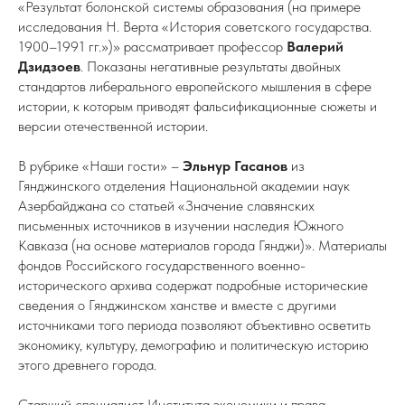
«Результат болонской системы образования (на примере
исследования Н. Верта «История советского государства.
1900–1991 гг.»)» рассматривает профессор
Валерий
Дзидзоев
. Показаны негативные результаты двойных
стандартов либерального европейского мышления в сфере
истории, к которым приводят фальсификационные сюжеты и
версии отечественной истории.
В рубрике «Наши гости» –
Эльнур Гасанов
из
Гянджинского отделения Национальной академии наук
Азербайджана со статьей «Значение славянских
письменных источников в изучении наследия Южного
Кавказа (на основе материалов города Гянджи)». Материалы
фондов Российского государственного военно-
исторического архива содержат подробные исторические
сведения о Гянджинском ханстве и вместе с другими
источниками того периода позволяют объективно осветить
экономику, культуру, демографию и политическую историю
этого древнего города.
Старший специалист Института экономики и права