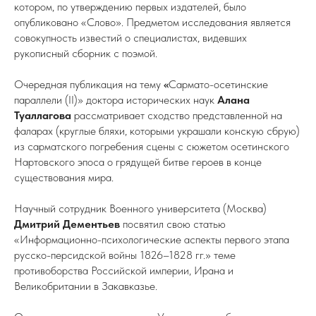
котором, по утверждению первых издателей, было
опубликовано «Слово». Предметом исследования является
совокупность известий о специалистах, видевших
рукописный сборник с поэмой.
Очередная публикация на тему
«
Сармато-осетинские
параллели (II)» доктора исторических наук
Алана
Туаллагова
рассматривает сходство представленной на
фаларах (круглые бляхи, которыми украшали конскую сбрую)
из сарматского погребения сцены с сюжетом осетинского
Нартовского эпоса о грядущей битве героев в конце
существования мира.
Научный сотрудник Военного университета (Москва)
Дмитрий Дементьев
посвятил свою статью
«Информационно-психологические аспекты первого этапа
русско-персидской войны 1826–1828 гг.» теме
противоборства Российской империи, Ирана и
Великобритании в Закавказье.