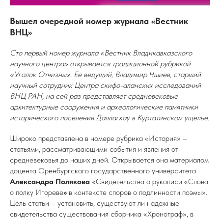
Вышел очередной номер журнала «Вестник
ВНЦ»
Сто первый номер журнала «Вестник Владикавказского
научного центра» открывается традиционной рубрикой
«Уголок Отчизны». Ее ведущий, Владимир Чшиев, старший
научный сотрудник Центра скифо-аланских исследований
ВНЦ РАН, на сей раз представляет средневековые
архитектурные сооружения и археологические памятники
исторического поселения Даллагкау в Куртатинском ущелье.
Широко представлена в номере рубрика «История» –
статьями, рассматривающими события и явления от
средневековья до наших дней. Открывается она материалом
доцента Оренбургского государственного университета
Александра Полякова
«Свидетельства о рукописи «Слова
о полку Игореве
»
в контексте споров о подлинности поэмы».
Цель статьи – установить, существуют ли надежные
свидетельства существования сборника «Хронограф», в