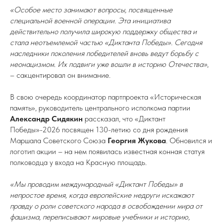
«Особое место занимают вопросы, посвященные
специальной военной операции. Эта инициатива
действительно получила широкую поддержку общества и
стала неотъемлемой частью «Диктанта Победы». Сегодня
наследники поколения победителей вновь ведут борьбу с
неонацизмом. Их подвиги уже вошли в историю Отечества»
,
– сакцентировал он внимание.
В свою очередь координатор партпроекта «Историческая
память», руководитель центрального исполкома партии
Александр Сидякин
рассказал, что «Диктант
Победы»-2026 посвящен 130-летию со дня рождения
Маршала Советского Союза
Георгия Жукова
. Обновился и
логотип акции – на нем появилась известная конная статуя
полководца у входа на Красную площадь.
«Мы проводим международный «Диктант Победы» в
непростое время, когда европейские недруги искажают
правду о роли советского народа в освобождении мира от
фашизма, переписывают мировые учебники и историю,