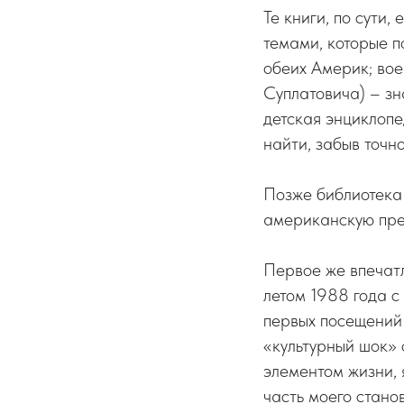
Те книги, по сути,
темами, которые п
обеих Америк; вое
Суплатовича) – з
детская энциклопед
найти, забыв точн
Позже библиотека
американскую преж
Первое же впечатл
летом 1988 года с
первых посещений
«культурный шок»
элементом жизни, 
часть моего стано