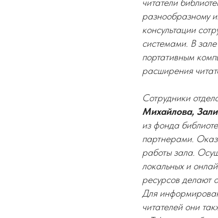
читатели библиоте
разнообразному и
консультации сот
системами. В зале
портативным компь
расширения читат
Сотрудники отдел
Михайлова, Зал
из фонда библиот
партнерами. Оказ
работы зала. Осущ
локальных и онлай
ресурсов делают о
Для информирован
читателей они так