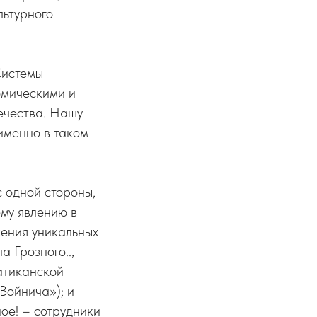
льтурного
Системы
омическими и
ечества. Нашу
именно в таком
с одной стороны,
му явлению в
жения уникальных
 Грозного..,
атиканской
Войнича»); и
ое! – сотрудники