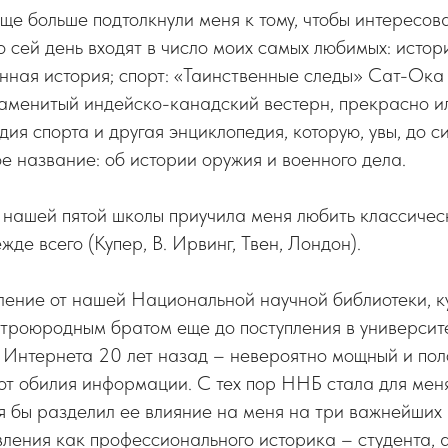
 еще больше подтолкнули меня к тому, чтобы интересов
о сей день входят в число моих самых любимых: истор
нная история; спорт: «Таинственные следы» Сат-Ока
наменитый индейско-канадский вестерн, прекрасно 
ия спорта и другая энциклопедия, которую, увы, до си
ое название: об истории оружия и военного дела.
 нашей пятой школы приучила меня любить классичес
де всего (Купер, В. Ирвинг, Твен, Лондон).
ение от нашей Национальной научной библиотеки, к
 троюродным братом еще до поступления в университет
 Интернета 20 лет назад – невероятно мощный и по
 от обилия информации. С тех пор ННБ стала для ме
я бы разделил ее влияние на меня на три важнейших
вления как профессионального историка – студента, 