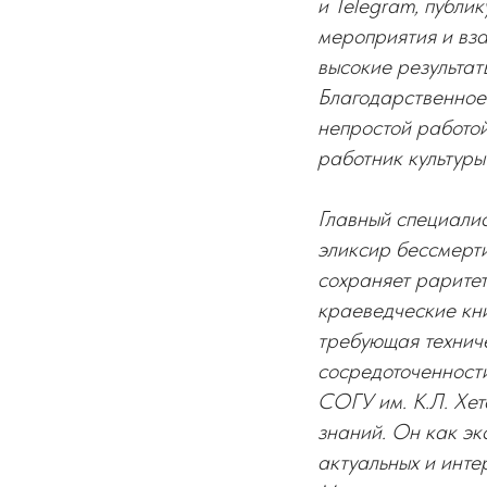
и Telegram, публи
мероприятия и вза
высокие результат
Благодарственное
непростой работой
работник культу
Главный специали
эликсир бессмерти
сохраняет раритет
краеведческие кни
требующая техниче
сосредоточенности
СОГУ им. К.Л. Хет
знаний. Он как эк
актуальных и инте