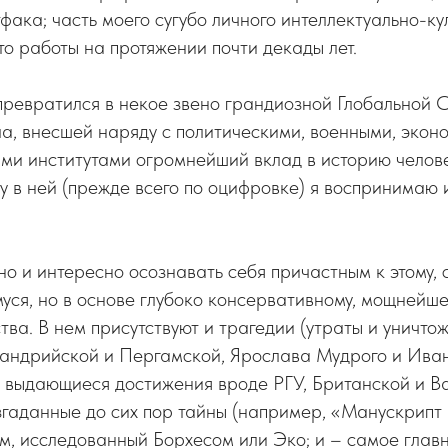
фака; часть моего сугубо личного интеллектуально-ку
то работы на протяжении почти декады лет.
превратился в некое звено грандиозной Глобальной 
а, внесшей наряду с политическими, военными, экон
ыми институтами огромнейший вклад в историю челов
 в ней (прежде всего по оцифровке) я воспринимаю 
о и интересно осознавать себя причастным к этому, 
ся, но в основе глубоко консервативному, мощнейше
тва. В нем присутствуют и трагедии (утраты и уничто
андрийской и Пергамской, Ярослава Мудрого и Ивана
и выдающиеся достижения вроде РГУ, Британской и В
згаданные до сих пор тайны (например, «Манускрипт 
м, исследованный Борхесом или Эко; и – самое главн