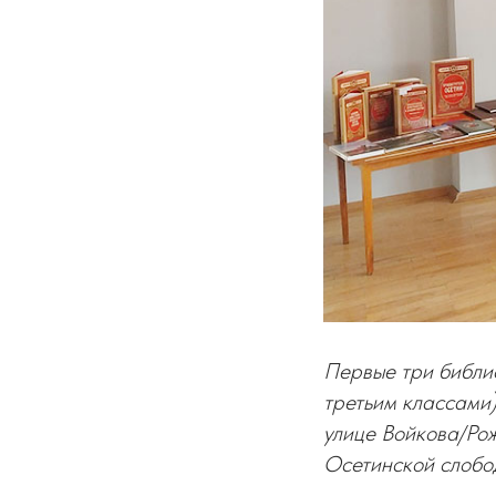
Первые три библио
третьим классами
улице Войкова/Рож
Осетинской слободк