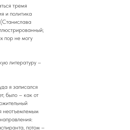
аться тремя
ия и политика
 (Станислава
иллюстрированный;
х пор не могу
кую литературу –
уда я записался
, было – как от
ложительный
ня неотъемлемым
 направления:
аспиранта, потом –