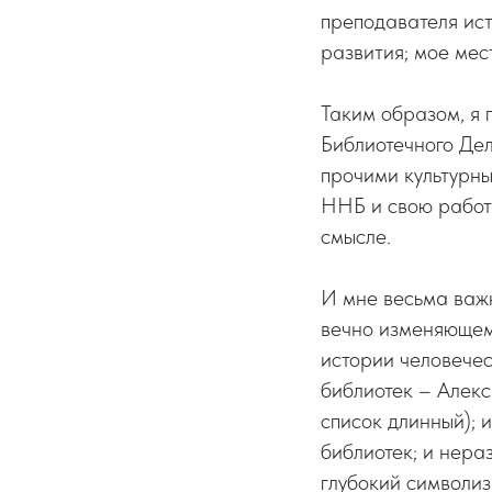
преподавателя ист
развития; мое мес
Таким образом, я 
Библиотечного Дел
прочими культурн
ННБ и свою работу
смысле.
И мне весьма важн
вечно изменяющему
истории человечес
библиотек – Алекс
список длинный); 
библиотек; и нера
глубокий символиз