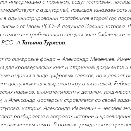
куют информацию о новинках, ведут госпаблик, провод
имодействуют с аудиторией, повышая узнаваемость и 
ы в администрировании госпабликов второй год подр
 письмо от Главы РСО–А получила Залина Татрова. Р
 самого востребованного сегодня зала библиотеки з
ры РСО–А
Татьяна Туриева
.
ст по оцифровке фонда – Александр Мезенцев. Имен
я для краеведческих книг и старинных документов и 
ные издания в виде цифровых слепков, но и делает р
ги доступными для широкого круга читателей. Работа 
ских навыков, внимательности к деталям, усидчивост
, и Александр мастерски справляется со своей задач
агурова, историк, Александр Иванович – человек эн
сперт разбирается в вопросах истории и краеведения
ресных многим темах. В рамках гражданского просве