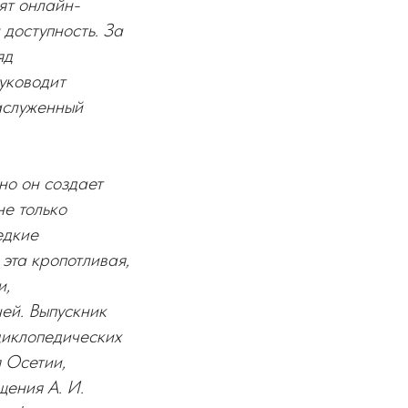
ят онлайн-
доступность. За
яд
уководит
аслуженный
но он создает
не только
едкие
эта кропотливая,
и,
ей. Выпускник
циклопедических
 Осетии,
щения А. И.