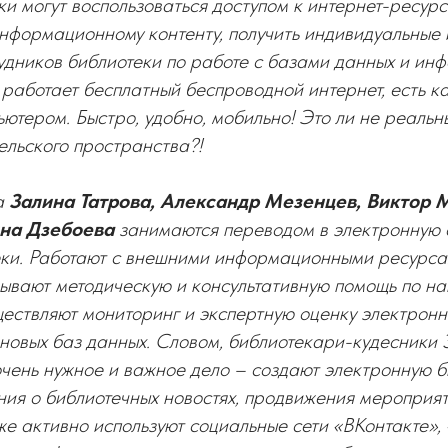
ки могут воспользоваться доступом к интернет-ресурс
нформационному контенту, получить индивидуальные 
рудников библиотеки по работе с базами данных и и
 работает бесплатный беспроводной интернет, есть к
ютером. Быстро, удобно, мобильно! Это ли не реальн
ельского пространства?!
а
Залина Татрова, Александр Мезенцев, Виктор
ина Дзебоева
занимаются переводом в электронную 
еки. Работают с внешними информационными ресурса
ывают методическую и консультативную помощь по н
ествляют мониторинг и экспертную оценку электронн
новых баз данных. Словом, библиотекари-кудесники 
чень нужное и важное дело – создают электронную б
ия о библиотечных новостях, продвижения мероприят
же активно используют социальные сети «ВКонтакте»