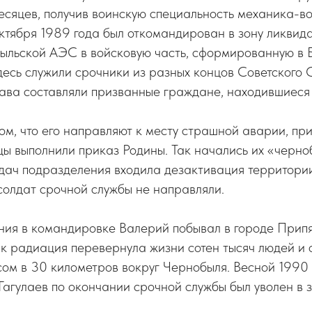
есяцев, получив воинскую специальность механика-в
ктября 1989 года был откомандирован в зону ликвид
ыльской АЭС в войсковую часть, сформированную в 
десь служили срочники из разных концов Советского 
тава составляли призванные граждане, находившиеся 
том, что его направляют к месту страшной аварии, при
цы выполнили приказ Родины. Так начались их «черно
дач подразделения входила дезактивация территори
солдат срочной службы не направляли.
ния в командировке Валерий побывал в городе Припя
ак радиация перевернула жизни сотен тысяч людей и
сом в 30 километров вокруг Чернобыля. Весной 1990
агулаев по окончании срочной службы был уволен в з