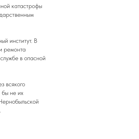
нной катастрофы
одарственным
ый институт. В
 и ремонта
 службе в опасной
з всякого
 бы не их
 Чернобыльской
.