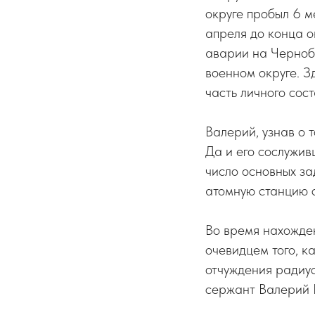
округе пробыл 6 м
апреля до конца о
аварии на Черноб
военном округе. З
часть личного сос
Валерий, узнав о 
Да и его сослужив
число основных за
атомную станцию 
Во время нахожде
очевидцем того, к
отчуждения радиу
сержант Валерий Г