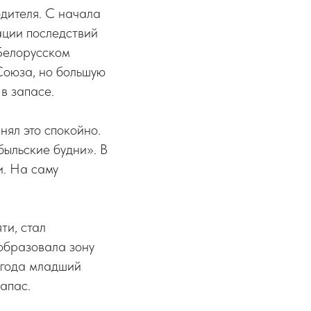
одителя. С начала
ации последствий
Белорусском
Союза, но большую
в запасе.
нял это спокойно.
быльские будни». В
и. На саму
ти, стал
 образовала зону
 года младший
апас.