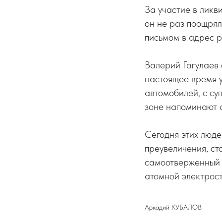
За участие в лик
он не раз поощрял
письмом в адрес р
Валерий Гагулаев 
настоящее время у
автомобилей, с су
зоне напоминают 
Сегодня этих люде
преувеличения, ст
самоотверженный 
атомной электрост
Аркадий КУБАЛОВ