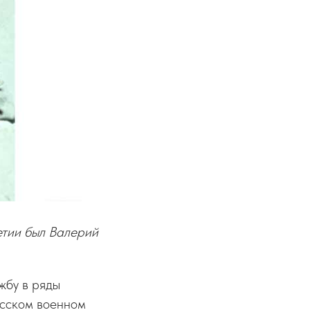
етии был Валерий
жбу в ряды
усском военном