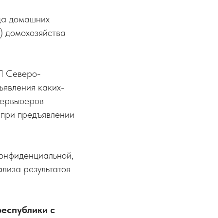
ца домашних
) домохозяйства
ОП Северо-
ъявления каких-
тервьюеров
 при предъявлении
конфиденциальной,
ализа результатов
еспублики с