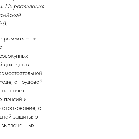
м. Их реализация
ссийской
98.
ограммах – это
р
совокупных
й доходов в
 самостоятельной
ходе; о трудовой
ственного
х пенсий и
 страхование; о
ьной защиты; о
о выплаченных