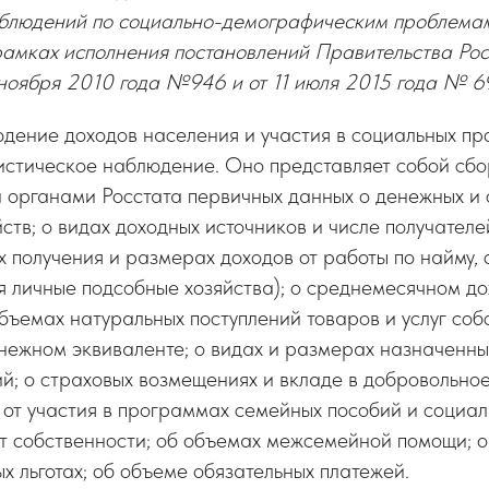
аблюдений по социально-демографическим проблема
 рамках исполнения постановлений Правительства Ро
ноября 2010 года №946 и от 11 июля 2015 года № 6
дение доходов населения и участия в социальных пр
истическое наблюдение. Оно представляет собой сбо
 органами Росстата первичных данных о денежных и 
ств; о видах доходных источников и числе получателе
ях получения и размерах доходов от работы по найму,
я личные подсобные хозяйства); о среднемесячном до
объемах натуральных поступлений товаров и услуг соб
нежном эквиваленте; о видах и размерах назначенны
й; о страховых возмещениях и вкладе в добровольное
от участия в программах семейных пособий и социал
т собственности; об объемах межсемейной помощи; 
ых льготах; об объеме обязательных платежей.