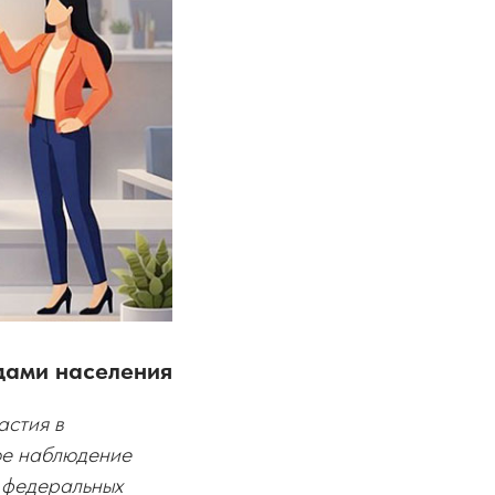
дами населения
астия в
ое наблюдение
ы федеральных