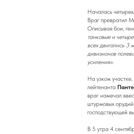
Началась четырехм
Враг превратил Мо
Описывая бои, ген
танковые и четыре
всех двигались 3 
дивизионов полево
усиления».
На узком участке,
лейтенанта
Панте
враг намечал ввес
штурмовых орудий
господствующей вы
В 5 утра 4 сентябр