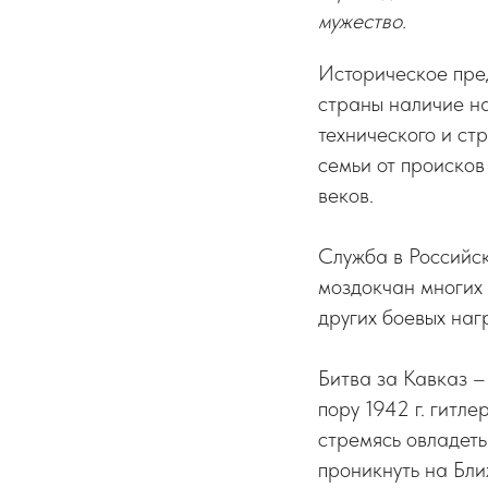
мужество.
Историческое пре
страны наличие на
технического и ст
семьи от происков
веков.
Служба в Российс
моздокчан многих 
других боевых наг
Битва за Кавказ –
пору 1942 г. гитл
стремясь овладеть
проникнуть на Бли