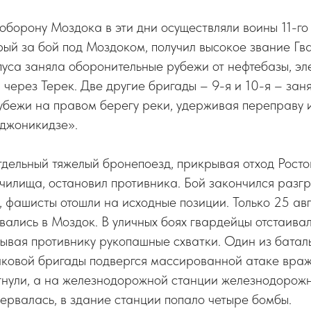
борону Моздока в эти дни осуществляли воины 11-го
орый за бой под Моздоком, получил высокое звание Гв
пуса заняла оборонительные рубежи от нефтебазы, э
 через Терек. Две другие бригады – 9-я и 10-я – зан
убежи на правом берегу реки, удерживая переправу 
джоникидзе».
тдельный тяжелый бронепоезд, прикрывая отход Росто
чилища, остановил противника. Бой закончился разг
, фашисты отошли на исходные позиции. Только 25 авг
вались в Моздок. В уличных боях гвардейцы отстаива
ывая противнику рукопашные схватки. Один из батал
лковой бригады подвергся массированной атаке враж
гнули, а на железнодорожной станции железнодорожн
рервалась, в здание станции попало четыре бомбы.