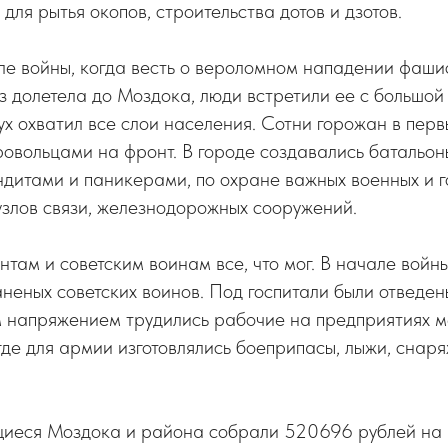
для рытья окопов, строительства дотов и дзотов.
ле войны, когда весть о вероломном нападении фаши
 долетела до Моздока, люди встретили ее с большой 
х охватил все слои населения. Сотни горожан в перв
овольцами на фронт. В городе создавались батальон
ндитами и паникерами, по охране важных военных и 
 узлов связи, железнодорожных сооружений.
там и советским воинам все, что мог. В начале войны
неных советских воинов. Под госпитали были отведен
м напряжением трудились рабочие на предприятиях 
де для армии изготовлялись боеприпасы, лыжи, снаря
ящиеся Моздока и района собрали 520696 рублей на 