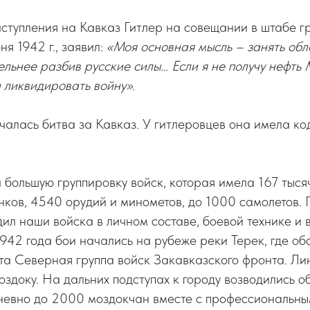
ступления на Кавказ Гитлер на совещании в штабе г
я 1942 г., заявил:
«Моя основная мысль – занять обл
льнее разбив русские силы… Если я не получу нефть
н ликвидировать войну».
ачалась битва за Кавказ. У гитлеровцев она имела к
 большую группировку войск, которая имела 167 тыся
нков, 4540 орудий и минометов, до 1000 самолетов.
ил наши войска в личном составе, боевой технике и 
1942 года бои начались на рубеже реки Терек, где о
та Северная группа войск Закавказского фронта. Ли
здоку. На дальних подступах к городу возводились 
невно до 2000 моздокчан вместе с профессиональн