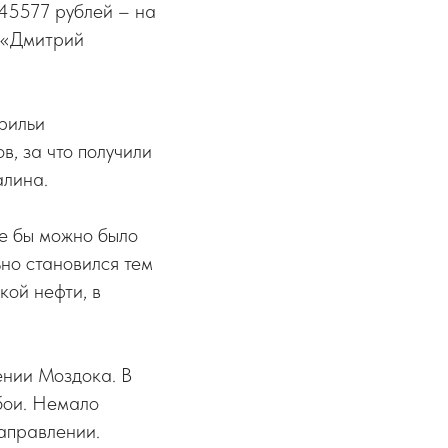
 45577 рублей – на
 «Дмитрий
рильи
в, за что получили
алина.
де бы можно было
ьно становился тем
кой нефти, в
ении Моздока. В
бои. Немало
аправлении.