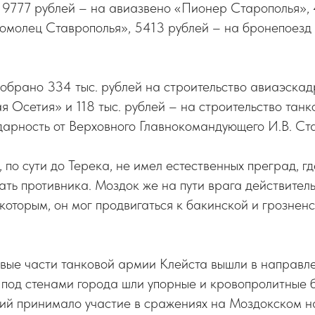
 9777 рублей – на авиазвено «Пионер Старополья»,
омолец Ставрополья», 5413 рублей – на бронепоезд
собрано 334 тыс. рублей на строительство авиаэскад
 Осетия» и 118 тыс. рублей – на строительство танко
дарность от Верховного Главнокомандующего И.В. Ст
 по сути до Терека, не имел естественных преград, г
ать противника. Моздок же на пути врага действител
которым, он мог продвигаться к бакинской и грозненс
овые части танковой армии Клейста вышли в направл
 под стенами города шли упорные и кровопролитные 
ний принимало участие в сражениях на Моздокском н