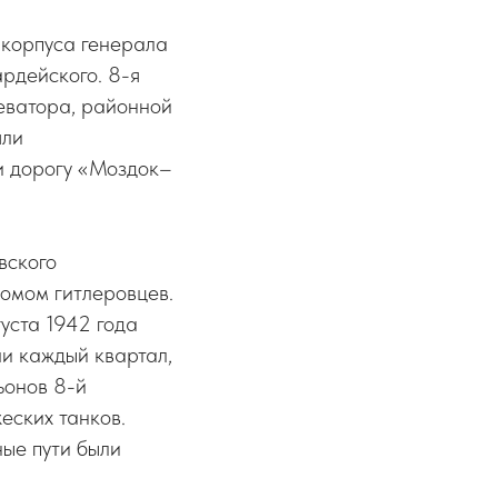
 корпуса генерала
ардейского. 8-я
леватора, районной
яли
и дорогу «Моздок–
вского
ромом гитлеровцев.
уста 1942 года
ли каждый квартал,
ьонов 8-й
еских танков.
ые пути были