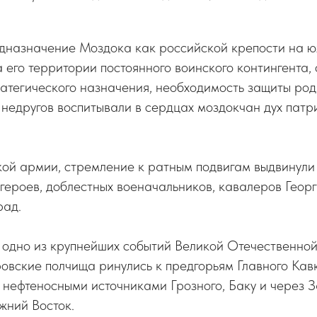
дназначение Моздока как российской крепости на 
 его территории постоянного воинского контингента,
ратегического назначения, необходимость защиты род
 недругов воспитывали в сердцах моздокчан дух патр
кой армии, стремление к ратным подвигам выдвинули
героев, доблестных военачальников, кавалеров Геор
рад.
 одно из крупнейших событий Великой Отечественной
еровские полчища ринулись к предгорьям Главного Кав
 нефтеносными источниками Грозного, Баку и через 
жний Восток.