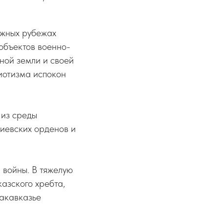
южных рубежах
 объектов военно-
ной земли и своей
иотизма испокон
 из среды
гиевских орденов и
 войны. В тяжелую
казского хребта,
Закавказье