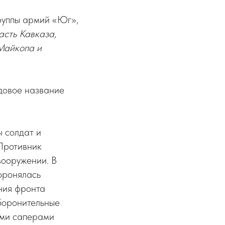
руппы армий «Юг»,
асть Кавказа,
 Майкопа и
одовое название
ч солдат и
 Противник
вооружении. В
боронялась
ния фронта
оборонительные
ыми саперами