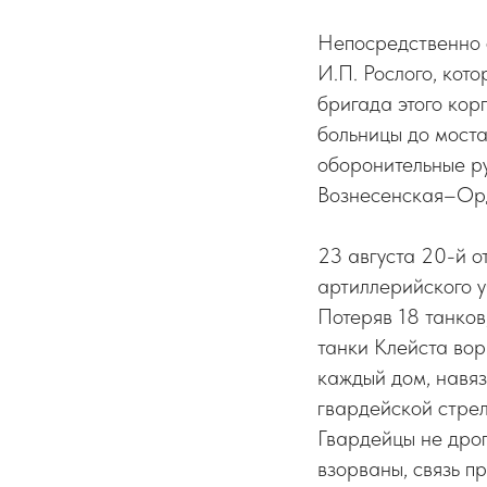
Непосредственно о
И.П. Рослого, кот
бригада этого кор
больницы до моста
оборонительные р
Вознесенская–Ор
23 августа 20-й о
артиллерийского у
Потеряв 18 танков
танки Клейста вор
каждый дом, навяз
гвардейской стре
Гвардейцы не дро
взорваны, связь п