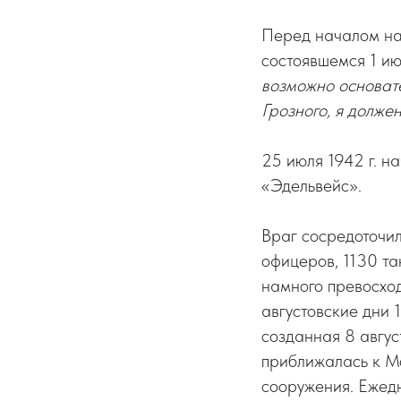
Перед началом на
состоявшемся 1 июн
возможно основате
Грозного, я долже
25 июля 1942 г. н
«Эдельвейс».
Враг сосредоточил
офицеров, 1130 та
намного превосход
августовские дни 
созданная 8 авгус
приближалась к Мо
сооружения. Ежед