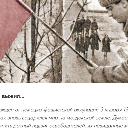
е выжил…
жден от немецко-фашистской оккупации 3 января 194
 как вновь воцарился мир на моздокской земле. Думает
нить ратный подвиг освободителей, их невиданные м