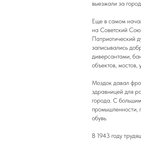
выезжали за город 
Еще в самом нача
на Советский Союз
Патриотический ду
записывались добр
диверсантами, ба
объектов, мостов,
Моздок давал фрон
здравницей для ра
города. С больши
промышленности, г
обувь.
В 1943 году труд