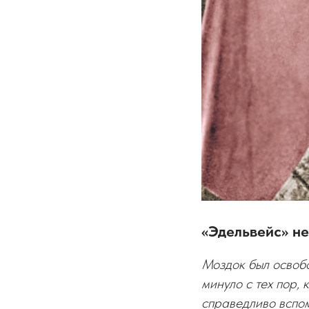
«Эдельвейс» н
Моздок был освобо
минуло с тех пор,
справедливо вспом