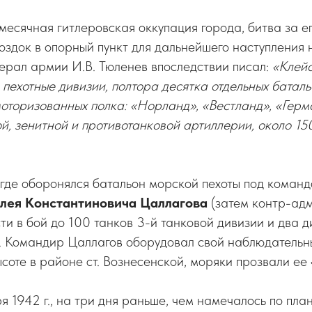
есячная гитлеровская оккупация города, битва за е
здок в опорный пункт для дальнейшего наступления н
ерал армии И.В. Тюленев впоследствии писал:
«Клейс
 пехотные дивизии, полтора десятка отдельных батал
моторизованных полка: «Норланд», «Вестланд», «Герм
й, зенитной и противотанковой артиллерии, около 15
 где оборонялся батальон морской пехоты под коман
лея Константиновича Цаллагова
(затем контр-адм
ти в бой до 100 танков 3-й танковой дивизии и два 
. Командир Цаллагов оборудовал свой наблюдательн
соте в районе ст. Вознесенской, моряки прозвали ее
я 1942 г., на три дня раньше, чем намечалось по пла