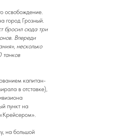
го освобождение.
а город Грозный.
т бросил сюда три
ьонов. Впереди
ания», несколько
0 танков
дованием капитан-
ирала в отставке),
дивизиона
ый пункт на
 «Крейсером».
ну, на большой