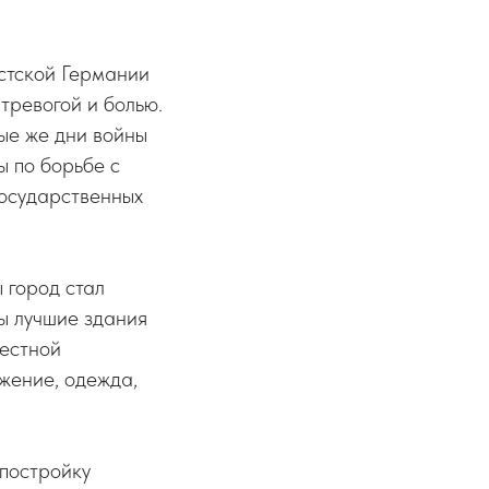
стской Германии
тревогой и болью.
ые же дни войны
ы по борьбе с
государственных
 город стал
ы лучшие здания
местной
жение, одежда,
постройку