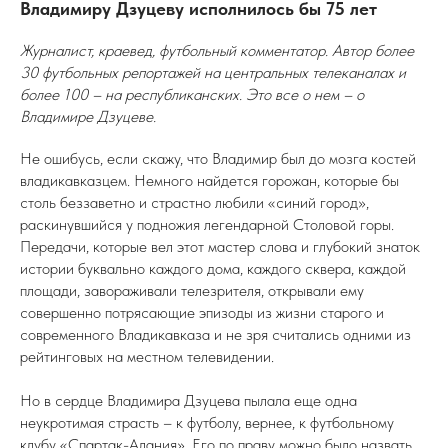
Владимиру Дзуцеву исполнилось бы 75 лет
Журналист, краевед, футбольный комментатор. Автор более
30 футбольных репортажей на центральных телеканалах и
более 100 – на республиканских. Это все о нем – о
Владимире Дзуцеве.
Не ошибусь, если скажу, что Владимир был до мозга костей
владикавказцем. Немного найдется горожан, которые бы
столь беззаветно и страстно любили «синий город»,
раскинувшийся у подножия легендарной Столовой горы.
Передачи, которые вел этот мастер слова и глубокий знаток
истории буквально каждого дома, каждого сквера, каждой
площади, завораживали телезрителя, открывали ему
совершенно потрясающие эпизоды из жизни старого и
современного Владикавказа и не зря считались одними из
рейтинговых на местном телевидении.
Но в сердце Владимира Дзуцева пылала еще одна
неукротимая страсть – к футболу, вернее, к футбольному
клубу «Спартак-Алания». Его по праву можно было назвать