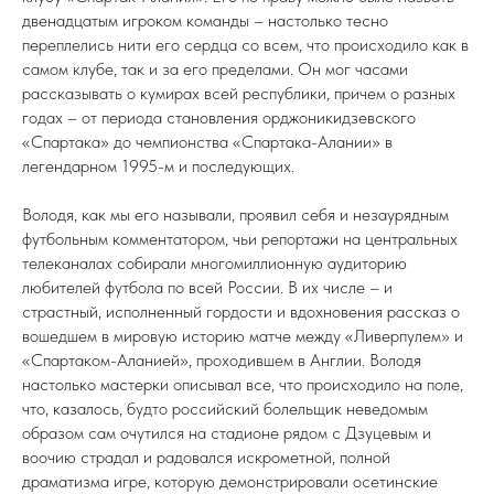
двенадцатым игроком команды – настолько тесно
переплелись нити его сердца со всем, что происходило как в
самом клубе, так и за его пределами. Он мог часами
рассказывать о кумирах всей республики, причем о разных
годах – от периода становления орджоникидзевского
«Спартака» до чемпионства «Спартака-Алании» в
легендарном 1995-м и последующих.
Володя, как мы его называли, проявил себя и незаурядным
футбольным комментатором, чьи репортажи на центральных
телеканалах собирали многомиллионную аудиторию
любителей футбола по всей России. В их числе – и
страстный, исполненный гордости и вдохновения рассказ о
вошедшем в мировую историю матче между «Ливерпулем» и
«Спартаком-Аланией», проходившем в Англии. Володя
настолько мастерки описывал все, что происходило на поле,
что, казалось, будто российский болельщик неведомым
образом сам очутился на стадионе рядом с Дзуцевым и
воочию страдал и радовался искрометной, полной
драматизма игре, которую демонстрировали осетинские