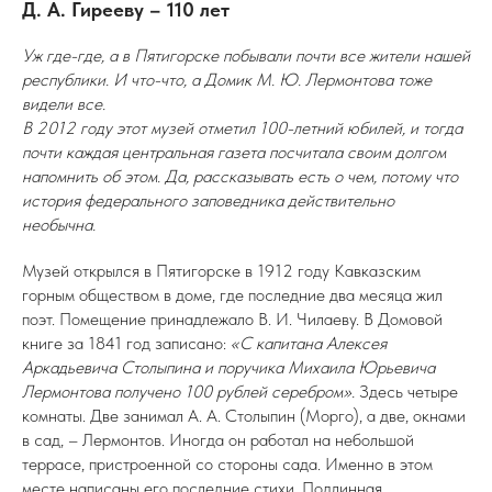
Д. А. Гирееву – 110 лет
Уж где-где, а в Пятигорске побывали почти все жители нашей
республики. И что-что, а Домик М. Ю. Лермонтова тоже
видели все.
В 2012 году этот музей отметил 100-летний юбилей, и тогда
почти каждая центральная газета посчитала своим долгом
напомнить об этом. Да, рассказывать есть о чем, потому что
история федерального заповедника действительно
необычна.
Музей открылся в Пятигорске в 1912 году Кавказским
горным обществом в доме, где последние два месяца жил
поэт. Помещение принадлежало В. И. Чилаеву. В Домовой
книге за 1841 год записано:
«С капитана Алексея
Аркадьевича Столыпина и поручика Михаила Юрьевича
Лермонтова получено 100 рублей серебром».
Здесь четыре
комнаты. Две занимал А. А. Столыпин (Морго), а две, окнами
в сад, – Лермонтов. Иногда он работал на небольшой
террасе, пристроенной со стороны сада. Именно в этом
месте написаны его последние стихи. Подлинная