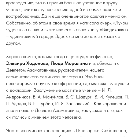
краеведению; это он привил большое уважение к труду
учителя, считая эту профессию одной из самых важных и
востребованных. Да и еще очень многое сделал именно он.
Собственно, об этом в свое время я написала очерк «Лучом
чудесного огня» и включила его в свою книгу «Владикавказ
– удивительный город». Здесь же мне хочется сказать о
другом.
Хорошо помню, как мы, тогда еще студенты филфака,
Эльвира Ходонова, Люда Моралина
и я, объехали с
Девлетом Азаматовичем, руководителем нашего
лермонтовского семинара, полстраны. Это были
неповторимые научные конференции, где мы тоже выступали
с докладами. Заслуженные маститые ученые – И. Л.
Андроников, В. А. Мануйлов, В. С. Шадури, В. И. Кулешов, П.
П. Удодов, В. Н. Турбин, И. Я. Заславский... Как хорошо они
знали нашего Девлета Азаматовича, как уважали его, как
считались с мнением этого человека.
Часто вспоминаю конференцию в Пятигорске. Собственно,