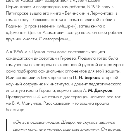
Девлет Азаматович возвратился в музей «Домик
Лермонтова» и плодотворно там работал. В 1948 году в
Пятигорске вышла его книга «Белинский и Лермонтов», в
том же году – большая статья «Поэма о великой любви к
Родине» (о произведении «Мцыри»), затем книга о
«Демоне». Девлет Азаматович всегда посылал свои работы
друзьям юности. С автографами...
А в 1956-м в Пушкинском доме состоялась защита
кандидатской диссертации Гиреева. Людмила тогда была
там ученым секретарем сектора новой русской литературы и
сама подбирала официальных оппонентов для этой защиты.
Ими согласились быть профессор
П. Н. Берков
, старший
научный сотрудник их института, и доцент педагогического
института имени Герцена, лермонтовед А.
М. Докусов
.
Предварительный же отзыв о диссертации написал все тот
же В. А. Мануйлов. Рассказывали, что защита прошла
блестяще.
«Он все отдавал людям. Щедро, не скупясь, делился
своими поистине универсальными знаниями. Он всегда