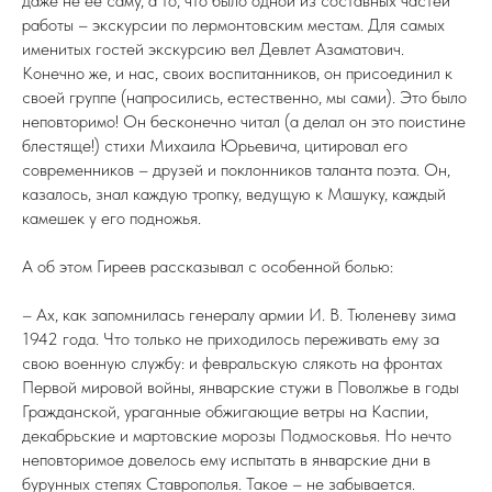
даже не ее саму, а то, что было одной из составных частей
работы – экскурсии по лермонтовским местам. Для самых
именитых гостей экскурсию вел Девлет Азаматович.
Конечно же, и нас, своих воспитанников, он присоединил к
своей группе (напросились, естественно, мы сами). Это было
неповторимо! Он бесконечно читал (а делал он это поистине
блестяще!) стихи Михаила Юрьевича, цитировал его
современников – друзей и поклонников таланта поэта. Он,
казалось, знал каждую тропку, ведущую к Машуку, каждый
камешек у его подножья.
А об этом Гиреев рассказывал с особенной болью:
– Ах, как запомнилась генералу армии И. В. Тюленеву зима
1942 года. Что только не приходилось переживать ему за
свою военную службу: и февральскую слякоть на фронтах
Первой мировой войны, январские стужи в Поволжье в годы
Гражданской, ураганные обжигающие ветры на Каспии,
декабрьские и мартовские морозы Подмосковья. Но нечто
неповторимое довелось ему испытать в январские дни в
бурунных степях Ставрополья. Такое – не забывается.