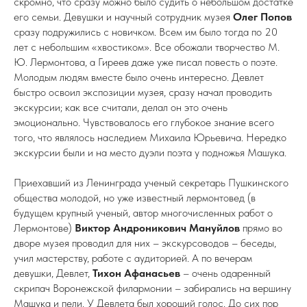
скромно, что сразу можно было судить о небольшом достатке
его семьи. Девушки и научный сотрудник музея
Олег Попов
сразу подружились с новичком. Всем им было тогда по 20
лет с небольшим «хвостиком». Все обожали творчество М.
Ю. Лермонтова, а Гиреев даже уже писал повесть о поэте.
Молодым людям вместе было очень интересно. Девлет
быстро освоил экспозиции музея, сразу начал проводить
экскурсии; как все считали, делал он это очень
эмоционально. Чувствовалось его глубокое знание всего
того, что являлось наследием Михаила Юрьевича. Нередко
экскурсии были и на место дуэли поэта у подножья Машука.
Приехавший из Ленинграда ученый секретарь Пушкинского
общества молодой, но уже известный лермонтовед (в
будущем крупный ученый, автор многочисленных работ о
Лермонтове)
Виктор Андроникович Мануйлов
прямо во
дворе музея проводил для них – экскурсоводов – беседы,
учил мастерству, работе с аудиторией. А по вечерам
девушки, Девлет,
Тихон Афанасьев
– очень одаренный
скрипач Воронежской филармонии – забирались на вершину
Машука и пели. У Девлета был хороший голос. До сих пор