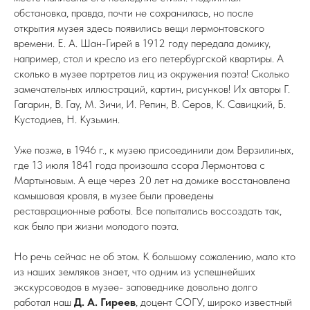
обстановка, правда, почти не сохранилась, но после
открытия музея здесь появились вещи лермонтовского
времени. Е. А. Шан-Гирей в 1912 году передала домику,
например, стол и кресло из его петербургской квартиры. А
сколько в музее портретов лиц из окружения поэта! Сколько
замечательных иллюстраций, картин, рисунков! Их авторы Г.
Гагарин, В. Гау, М. Зичи, И. Репин, В. Серов, К. Савицкий, Б.
Кустодиев, Н. Кузьмин.
Уже позже, в 1946 г., к музею присоединили дом Верзилиных,
где 13 июля 1841 года произошла ссора Лермонтова с
Мартыновым. А еще через 20 лет на домике восстановлена
камышовая кровля, в музее были проведены
реставрационные работы. Все попытались воссоздать так,
как было при жизни молодого поэта.
Но речь сейчас не об этом. К большому сожалению, мало кто
из наших земляков знает, что одним из успешнейших
экскурсоводов в музее- заповеднике довольно долго
работал наш
Д. А. Гиреев
, доцент СОГУ, широко известный