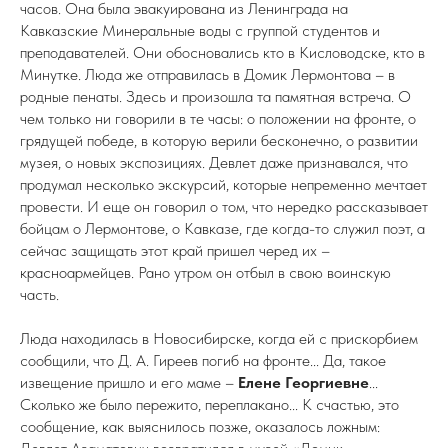
часов. Она была эвакуирована из Ленинграда на
Кавказские Минеральные воды с группой студентов и
преподавателей. Они обосновались кто в Кисловодске, кто в
Минутке. Люда же отправилась в Домик Лермонтова – в
родные пенаты. Здесь и произошла та памятная встреча. О
чем только ни говорили в те часы: о положении на фронте, о
грядущей победе, в которую верили бесконечно, о развитии
музея, о новых экспозициях. Девлет даже признавался, что
продумал несколько экскурсий, которые непременно мечтает
провести. И еще он говорил о том, что нередко рассказывает
бойцам о Лермонтове, о Кавказе, где когда-то служил поэт, а
сейчас защищать этот край пришел черед их –
красноармейцев. Рано утром он отбыл в свою воинскую
часть.
Люда находилась в Новосибирске, когда ей с прискорбием
сообщили, что Д. А. Гиреев погиб на фронте... Да, такое
извещение пришло и его маме –
Елене Георгиевне
...
Сколько же было пережито, переплакано... К счастью, это
сообщение, как выяснилось позже, оказалось ложным: