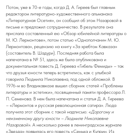
Потом, уже в 70-е годы, когда Д. А. Гиреев был главным
редактором литературно-художественного альманаха
«Литературная Осетия», он сообщил об этом Назаровой в
письме и предложил сотрудничество. В результате она
прислала составленный ею «Обзор юбилейной литературы о
М. Ю. Лермонтове», потом статью «Однополчанин М. Ю.
Лермонтова», рецензию на книгу «За хребтом Кавказа»
(составитель В. Шадури). Последняя работа была
напечатана в № 51, здесь же была опубликована и
документальная повесть Д. Гиреева «Гибель Фемиды» – так
что друзья юности теперь встретились, как с улыбкой
говорила Людмила Николаевна, под одной обложкой. В
1976-м во Владикавказе вышел сборник статей «Проблемы
литературы и эстетики», посвященный памяти профессора Л.
П. Семенова. В нем была напечатана и статья Д. А. Гиреева
– «Лермонтов и русская революционная сатира». Люда
получила этот сборник с такой надписью:
«Дорогому и
неизменному другу юности – Людмиле Николаевне
Назаровой»
. А несколько ранее в ленинградском журнале
«Звезда» появилась его повесть «Сенька и Куприн. Из