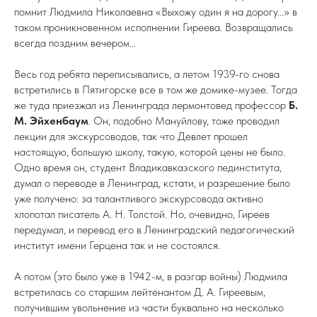
помнит Людмила Николаевна «Выхожу один я на дорогу...» в
таком проникновенном исполнении Гиреева. Возвращались
всегда поздним вечером...
Весь год ребята переписывались, а летом 1939-го снова
встретились в Пятигорске все в том же домике-музее. Тогда
же туда приезжал из Ленинграда лермонтовед профессор
Б.
М. Эйхенбаум
. Он, подобно Мануйлову, тоже проводил
лекции для экскурсоводов, так что Девлет прошел
настоящую, большую школу, такую, которой цены не было.
Одно время он, студент Владикавказского пединститута,
думал о переводе в Ленинград, кстати, и разрешение было
уже получено: за талантливого экскурсовода активно
хлопотал писатель А. Н. Толстой. Но, очевидно, Гиреев
передумал, и перевод его в Ленинградский педагогический
институт имени Герцена так и не состоялся.
А потом (это было уже в 1942-м, в разгар войны) Людмила
встретилась со старшим лейтенантом Д. А. Гиреевым,
получившим увольнение из части буквально на несколько