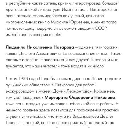
в республике как писатель, критик, литературовед, большой
друг осетинской литературы. Именно там, в Пятигорске, он
окончательно сформировался как ученый, как автор
многочисленных книг о Михаиле Юрьевиче, именно тогда
по-настоящему подружился с лермонтоведами СССР,
именно здесь поверил в себя.
Людмила Николаевна Назарова
– одна из пятигорских
коллег Девлета Азаматовича. Ее воспоминания о нем... Такие
светлые и теплые. Написаны они для друзей Гиреева, и мне
думается, что наши читатели тоже входят в их число.
Летом 1938 года Люда была командирована Ленинградским
пушкинским обществом в Пятигорск для работы
экскурсоводом в музее «Домик Лермонтова». Кроме нее,
там уже находились
Маргарита Федоровна Николева
,
тоже ленинградка, уже имеющая небольшой опыт работы. А
немного позднее здесь появился для прохождения практики
студент учительского института из Владикавказа Девлет
Гиреев – высокий, внешне очень приятный, но одетый так