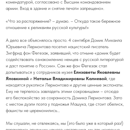
комендатурой, согласовано с Высшим командованием
армии. Вход в здание и снятие печати запрещено».
«Что за распоряжение? – думаю. – Откуда такое бережное
отношение к реликвиям русской культуры!»
А дело все объяснялось просто. 4 сентября Домик Михаила
Юрьевича Лермонтова посетил нацистский писатель
Зигфрид фон Фегезак, заявивший, что отныне «домик будет
содействовать ознакомлению немцев с русской литературой
и даст понятие о России». Сам же фон Фегезак стал
допытываться у сотрудников музея
Елизаветы Яковлевны
Яловкиной
и
Натальи Владимировны Калиевой
, где
находятся рукописи Лермонтова и другие ценные экспонаты.
Ему не терпелось завладеть этими сокровищами – отсюда
его беспокойство за сохранность Домика Лермонтова. Зато
с местом дуэли поэта у подножья Машука, где стоит обелиск,
фашисты не церемонились...
Мы слушали, не отвлекаясь, мы (это было уже в который раз!)
поражались эрудиции нашего наставника, мы так искренне