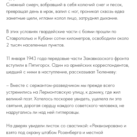
Снежный смерч, вобравший в себя колючий снег и песок,
превращал день в мрак, валил с ног, проникал сквозь едва
заметные щели, иглами колол лицо, затруднял дыхание.
В этих условиях гвардейские части с боями прошли по
Ставрополью и Кубани сотни километров, освободили около
2 тысяч населенных пунктов.
11 января 1943 года передовые части Закавказского фронта
вступили в Пятигорск. Один из армейских корреспондентов,
шедший с ними в наступление, рассказывал Тюленеву:
– Вместе с сержантом-разведчиком мы прежде всего
устремились на Лермонтовскую улицу, к домику, где жил
великий поэт. Хотелось поскорее увидеть, уцелела ли эта
святыня, дорогая сердцу каждого советского человека, не
надругались ли над ней гитлеровцы.
На дверях увидели листок со свастикой: «Реквизировано и
взято под охрану штабом Розенберга и местной