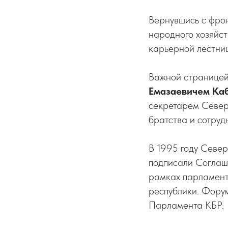
Вернувшись с фрон
народного хозяйс
карьерной лестни
Важной страницей
Емазаевичем Ка
секретарем Север
братства и сотруд
В 1995 году Севе
подписали Соглаше
рамках парламент
республики. Форум
Парламента КБР.