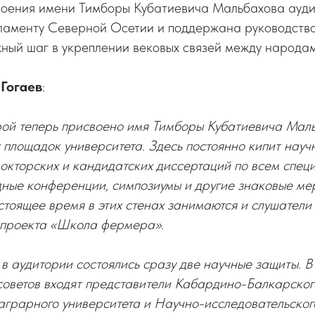
оения имени Тимборы Кубатиевича Мальбахова ауд
аменту Северной Осетии и поддержана руководством
ный шаг в укреплении вековых связей между народа
 Гогаев
:
рой теперь присвоено имя Тимборы Кубатиевича Маль
 площадок университета. Здесь постоянно кипит науч
окторских и кандидатских диссертаций по всем специ
ные конференции, симпозиумы и другие знаковые ме
астоящее время в этих стенах занимаются и слушатели
 проекта «Школа фермера».
 в аудитории состоялись сразу две научные защиты. В
советов входят представители Кабардино-Балкарског
аграрного университета и Научно-исследовательского