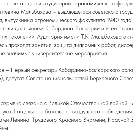
о совета одна из аудиторий агрономического факуль
тиевича Мальбахова – выдающегося советского госуд
я, выпускника агрономического факультета 1940 года, 
стали достоянием Кабардино-Балкарии и всей стран
их поколений. Аудитория имени Т.К. Мальбахова акт
есь проходят занятия, защита дипломных работ, дисс
ие значимые университетские мероприятия.
в – Первый секретарь Кабардино-Балкарского обла
, депутат Совета национальностей Верховного Сов
азрывно связана с Великой Отечественной войной. Б
рука II отдельного батальона воздушного наблюдени
ами Ленина, Трудового Красного Знамени, Красной 
йны.