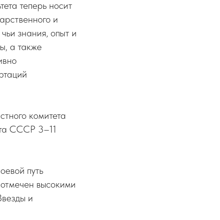
тета теперь носит
арственного и
чьи знания, опыт и
ы, а также
ивно
ертаций
стного комитета
ета СССР 3–11
оевой путь
я отмечен высокими
Звезды и