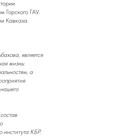
итории
 Горского ГАУ.
ми Кавказа.
бахова, является
ная жизнь:
альностям, а
роприятия
 нашего
 состав
о
 института КБР.