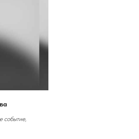
ова
е событие,