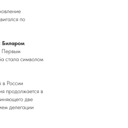
новление
вигался по
с
Биларом
, Первым
ба стала символом
 в России
ия продолжается в
диняющего две
тием делегации