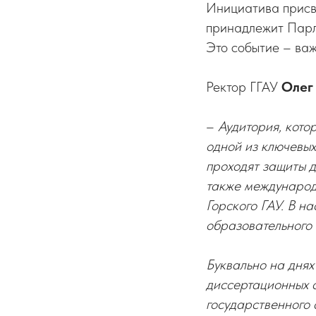
Инициатива присв
принадлежит Парл
Это событие – важ
Ректор ГГАУ
Олег
–
Аудитория, кото
одной из ключевых
проходят защиты д
также международ
Горского ГАУ. В н
образовательного
Буквально на днях
диссертационных 
государственного 