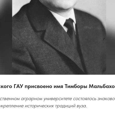
ского ГАУ присвоено имя Тимборы Мальбах
ственном аграрном университете состоялось знаково
крепление исторических традиций вуза.