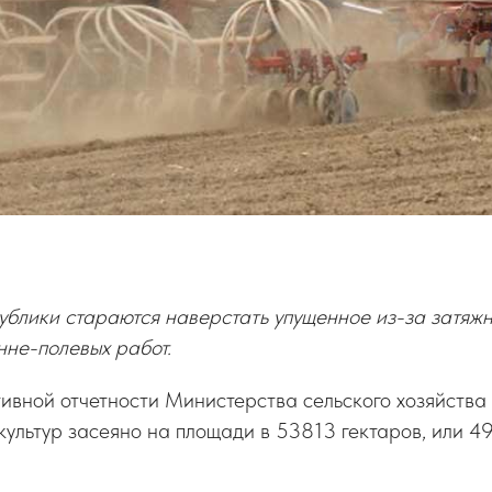
блики стараются наверстать упущенное из-за затяж
нне-полевых работ.
ивной отчетности Министерства сельского хозяйства
культур засеяно на площади в 53813 гектаров, или 49