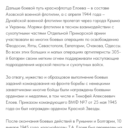
Дальше боевой путь краснофлотца Елоева – в составе
Азовской военной флотилии, а с апреля 1944 года –
Дунайской военной флотилии пролегал через города Крыма
и Украины. Моряки флотилии в тесном взаимодействии с
сухопутными частями Отдельной Приморской армии
участвовали во многих боевых операциях по освобождению
Феодосии, Ялты, Севастополя, Евпатории, Очакова, Одессы.
Во всех этих больших и малых операциях артиллеристы 305-
й батареи своим метким огнем поддерживали наступающие
подразделения морской пехоты и сухопутных войск.
За отвагу, мужество и образцовое выполнение боевых
заданий командования на фронте борьбы с немецкими
захватчиками многие бойцы были награждены боевыми
орденами и медалями, в том числе и Тимофей Алексеевич
Елоев. Приказом командующего ВМФ №7 от 25 мая 1945
года он был награжден орденом Красной Звезды.
После окончания боевых действий в Румынии и Болгарии, 10
января 1945 года, краснофлотец Т.А. Елоев был переведен на