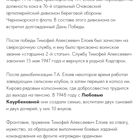
должность кока в 76-й отдельный Очаковский
артиллерийский дивизион береговой обороны
Черноморского флота. В составе этого дивизиона он
встретил долгожданный День Победы.
После победы Тимофей Алексеевич Елоев был зачислен на
сверхсрочную службу, и ему было присвоено воинское
звание «старшина 2-й статьи». Службу Тимофей Алексеевич
закончил 15 мая 1947 года и вернулся в родной Кадгарон.
После демобилизации Т.А. Елоев некоторое время работал
заведующим сельским клубом, а затем перешел в колхоз им.
Кирова рядовым колхозником, где добросовестно трудился
до выхода на пенсию. В 1948 году с
Любовью
Каурбековной
они создали семью, воспитали двух сыновей
и двух дочерей, у них 10 внуков.
Фронтовик, труженик Тимофей Алексеевич Елоев за отвагу,
мужество, за образцовое выполнение боевых заданий
командования на фронте награжден орденами