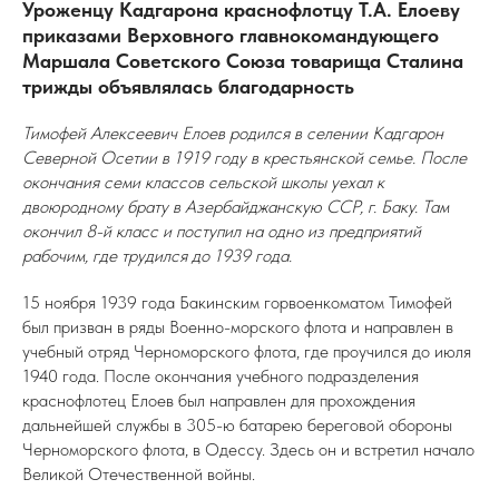
Уроженцу Кадгарона краснофлотцу Т.А. Елоеву
приказами Верховного главнокомандующего
Маршала Советского Союза товарища Сталина
трижды объявлялась благодарность
Тимофей Алексеевич Елоев родился в селении Кадгарон
Северной Осетии в 1919 году в крестьянской семье. После
окончания семи классов сельской школы уехал к
двоюродному брату в Азербайджанскую ССР, г. Баку. Там
окончил 8-й класс и поступил на одно из предприятий
рабочим, где трудился до 1939 года.
15 ноября 1939 года Бакинским горвоенкоматом Тимофей
был призван в ряды Военно-морского флота и направлен в
учебный отряд Черноморского флота, где проучился до июля
1940 года. После окончания учебного подразделения
краснофлотец Елоев был направлен для прохождения
дальнейшей службы в 305-ю батарею береговой обороны
Черноморского флота, в Одессу. Здесь он и встретил начало
Великой Отечественной войны.