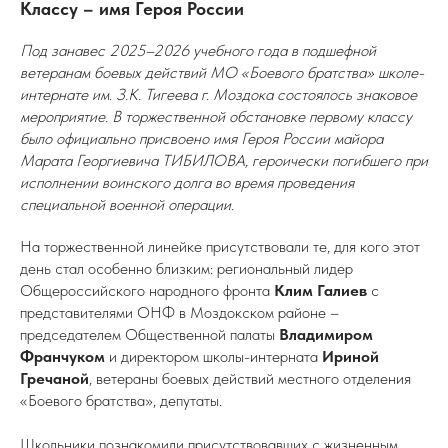
Классу – имя Героя России
Под занавес 2025–2026 учебного года в подшефной
ветеранам боевых действий МО «Боевого братства» школе-
интернате им. З.К. Тигеева г. Моздока состоялось знаковое
мероприятие. В торжественной обстановке первому классу
было официально присвоено имя Героя России майора
Марата Георгиевича ТИБИЛОВА, героически погибшего при
исполнении воинского долга во время проведения
специальной военной операции.
На торжественной линейке присутствовали те, для кого этот
день стал особенно близким: региональный лидер
Общероссийского народного фронта
Клим Галиев
с
представителями ОНФ в Моздокском районе –
председателем Общественной палаты
Владимиром
Франчуком
и директором школы-интерната
Ириной
Гречаной
, ветераны боевых действий местного отделения
«Боевого братства», депутаты.
Школьники познакомили присутствовавших с жизненным