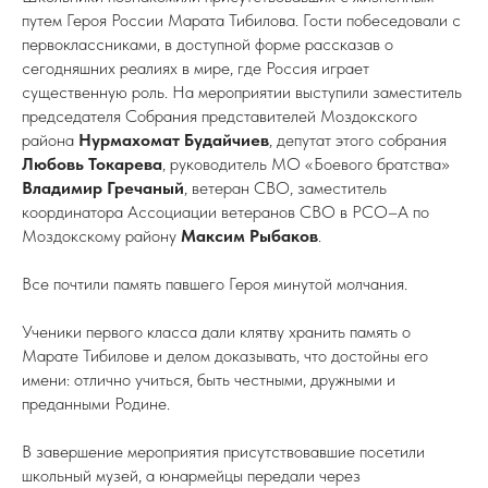
путем Героя России Марата Тибилова. Гости побеседовали с
первоклассниками, в доступной форме рассказав о
сегодняшних реалиях в мире, где Россия играет
существенную роль. На мероприятии выступили заместитель
председателя Собрания представителей Моздокского
района
Нурмахомат Будайчиев
, депутат этого собрания
Любовь Токарева
, руководитель МО «Боевого братства»
Владимир Гречаный
, ветеран СВО, заместитель
координатора Ассоциации ветеранов СВО в РСО–А по
Моздокскому району
Максим Рыбаков
.
Все почтили память павшего Героя минутой молчания.
Ученики первого класса дали клятву хранить память о
Марате Тибилове и делом доказывать, что достойны его
имени: отлично учиться, быть честными, дружными и
преданными Родине.
В завершение мероприятия присутствовавшие посетили
школьный музей, а юнармейцы передали через