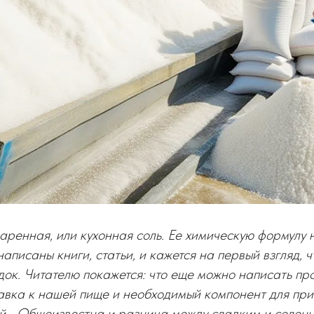
аренная, или кухонная соль. Ее химическую формулу
аписаны книги, статьи, и кажется на первый взгляд, ч
док. Читателю покажется: что еще можно написать про
авка к нашей пище и необходимый компонент для при
ий… Общеизвестна и разница между сладким и солен