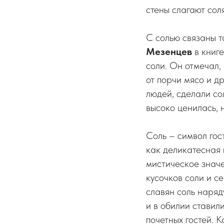
стены слагают сол
С солью связаны т
Мезенцев
в книге
соли. Он отмечал,
от порчи мясо и д
людей, сделали со
высоко ценилась, 
Соль – символ гос
как деликатесная
мистическое значе
кусочков соли и с
славян соль наряд
и в обилии ставили
почетных гостей. 