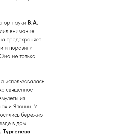
затор науки
В.А.
елил внимание
она предохраняет
ти и поразили
 Она не только
на использовалась
же священное
Амулеты из
нах и Японии. У
тносились бережно
иезде в дом
. Тургенева