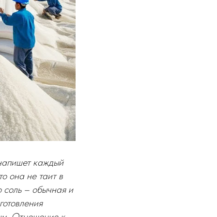
 напишет каждый
то она не таит в
 соль – обычная и
готовления
ым. Отношение к