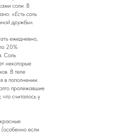
ками соли. В
зано:
«Есть соль
янной дружбы»
.
ать ежедневно,
оло 20%
. Соль
ет некоторые
ов. В теле
я в пополнении.
долго пролежавшие
 что считалось у
 красные
 (особенно если