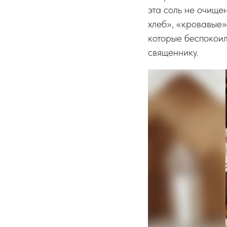
эта соль не очище
хлеб», «кровавые»
которые беспокоил
священнику.