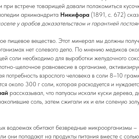
и при встрече товарищей давали полакомиться кусоч
лопедии архимандрита
Никифора
(1891, с. 672) ска
доселе у арабов доказательством и гарантией посто
ое пищевое вещество. Этот минерал мы должны получ
рганизмах нет солевого депо. По мнению медиков ок
ей соли необходимо для выработки желудочного сока
лотно-щелочное равновесие в организме, активизиру
я потребность взрослого человека в соли 8–10 грамм
ся около 300 г соли, которая расходуется и нуждаетс
лай
рассказывал, что папуасы искали куски дерева, 
акопившие соль, затем сжигали их и ели соленую золу,
ных водоемах обитают безвредные микроорганизмы –
ли они попадают на продукты питания вместе с солью