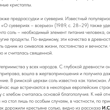
яные кристаллы.
акже предрассудки и суеверия. Известный популяри
 «О суевериях – всерьез» (1989, с. 28–29) также уд
 что соль – необходимый элемент питания человека, 
ругие продукты. По-видимому, эти качества в древнос
ль одним из символов жизни, постоянства и вечности.
но и считалась священной.
теприимства у всех народов. С глубокой древности о
 приправа, вошла в жертвоприношения и получила да
ние. В римской церкви соль известна как талисман. 
ейчас еще встречаются в некоторых европейских стра
у с хлебом считалась основой благополучия. К ней о
 на стол лишь по особым случаям, в частности, по пр
Как дорожили крестьяне солью, видно из рассказа
И.С