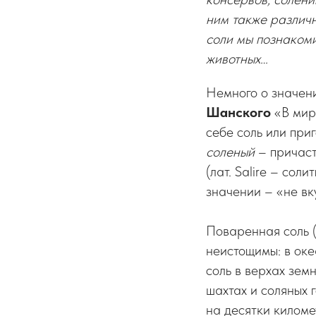
ним также различно
соли мы познакоми
животных…
Немного о значени
Шанского
«В мире
себе соль или при
соленый
– причаст
(лат. Salire – сол
значении – «не вк
Поваренная соль (
неистощимы: в оке
соль в верхах зем
шахтах и соляных г
на десятки киломе