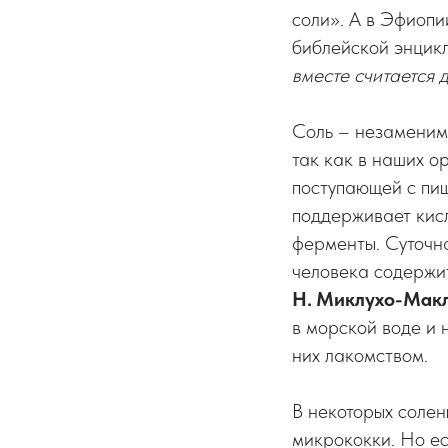
соли». А в Эфиопи
библейской энцик
вместе считается 
Соль – незаменим
так как в наших о
поступающей с пищ
поддерживает кис
ферменты. Суточна
человека содержит
Н. Миклухо-Мак
в морской воде и н
них лакомством.
В некоторых соле
микрококки. Но ес