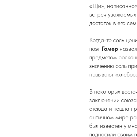
«Щи», написанног
встреч уважаемых 
достаток в его сем
Когда-то соль цен
поэт
Гомер
назвал
предметом роскоши
значению соль при
называют «хлебос
В некоторых восто
заключении союза
отсюда и пошла при
античном мире рас
был известен у мн
подносили своим г