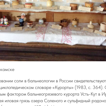
икамске
вании соли в бальнеологии в России свидетельствуют
циклопедическом словаре «Курорты» (1983, с. 364).
ым фактором бальнеогрязевого курорта Усть-Кут в И
ая иловая грязь озера Соленого и сульфидный радон