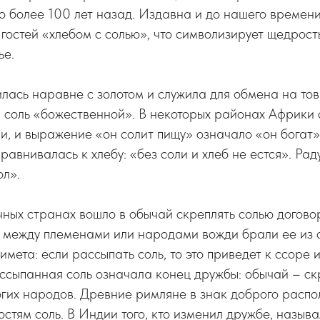
о более 100 лет назад. Издавна и до нашего времен
гостей «хлебом с солью», что символизирует щедрость
ье.
илась наравне с золотом и служила для обмена на то
 соль «божественной». В некоторых районах Африки 
, и выражение «он солит пищу» означало «он богат»
равнивалась к хлебу: «без соли и хлеб не естся». Ра
ол».
чных странах вошло в обычай скреплять солью догово
 между племенами или народами вожди брали ее из о
мета: если рассыпать соль, то это приведет к ссоре 
сыпанная соль означала конец дружбы: обычай – ск
огих народов. Древние римляне в знак доброго расп
остям соль. В Индии того, кто изменил дружбе, назыв