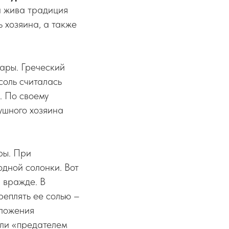
и жива традиция
 хозяина, а также
вары. Греческий
соль считалась
. По своему
душного хозяина
ры. При
дной солонки. Вот
и вражде. В
реплять ее солью –
оложения
али «предателем