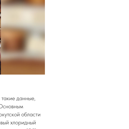
 такие данные,
 Основным
ркутской области
овый хлоридный