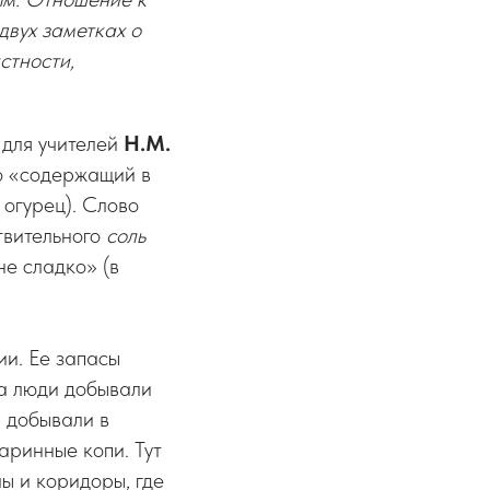
двух заметках о
стности,
 для учителей
Н.М.
то «содержащий в
 огурец). Слово
твительного
соль
не сладко» (в
ии. Ее запасы
на люди добывали
и добывали в
таринные копи. Тут
лы и коридоры, где