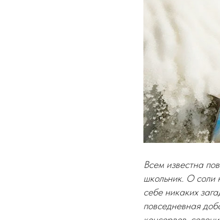
Всем известна пов
школьник. О соли н
себе никаких зага
повседневная доб
консервов, солен