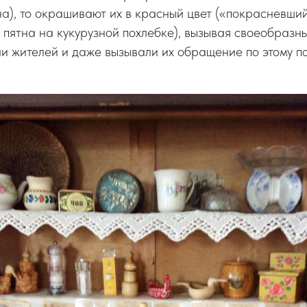
на), то окрашивают их в красный цвет («покрасневший
 пятна на кукурузной похлебке), вызывая своеобразн
и жителей и даже вызывали их обращение по этому по