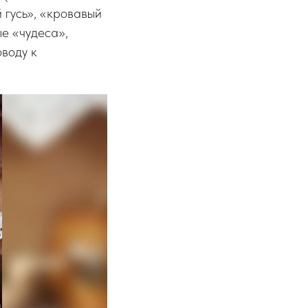
 гусь», «кровавый
ые «чудеса»,
воду к