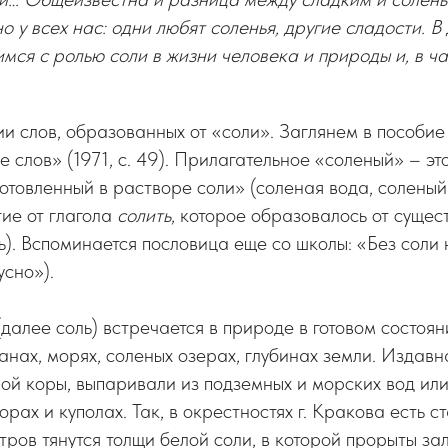
 у всех нас: одни любят соленья, другие сладости. В 
мся с ролью соли в жизни человека и природы и, в ча
и слов, образованных от «соли». Заглянем в пособие
 слов» (1971, с. 49). Прилагательное «соленый» – э
готовленный в растворе соли» (соленая вода, соленый
ие от глагола
солить
, которое образовалось от сущес
ить). Вспоминается пословица еще со школы: «Без соли 
усно»).
далее соль) встречается в природе в готовом состоян
анах, морях, соленых озерах, глубинах земли. Издав
ной коры, выпаривали из подземных и морских вод ил
орах и куполах. Так, в окрестностях г. Кракова есть с
тров тянутся толщи белой соли, в которой прорыты за