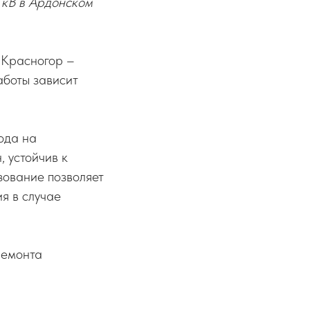
 кВ в Ардонском
 Красногор –
аботы зависит
ода на
 устойчив к
зование позволяет
я в случае
ремонта