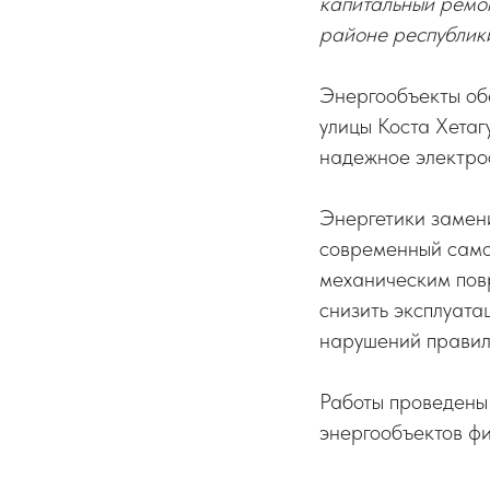
капитальный ремо
районе республик
Энергообъекты об
улицы Коста Хетаг
надежное электро
Энергетики замени
современный само
механическим пов
снизить эксплуата
нарушений правил
Работы проведены
энергообъектов ф