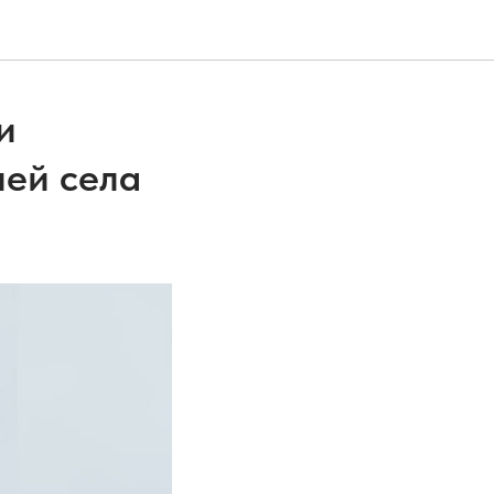
и
ей села