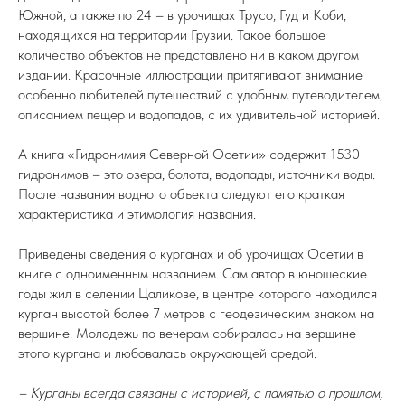
Южной, а также по 24 – в урочищах Трусо, Гуд и Коби,
находящихся на территории Грузии. Такое большое
количество объектов не представлено ни в каком другом
издании. Красочные иллюстрации притягивают внимание
особенно любителей путешествий с удобным путеводителем,
описанием пещер и водопадов, с их удивительной историей.
А книга «Гидронимия Северной Осетии» содержит 1530
гидронимов – это озера, болота, водопады, источники воды.
После названия водного объекта следуют его краткая
характеристика и этимология названия.
Приведены сведения о курганах и об урочищах Осетии в
книге с одноименным названием. Сам автор в юношеские
годы жил в селении Цаликове, в центре которого находился
курган высотой более 7 метров с геодезическим знаком на
вершине. Молодежь по вечерам собиралась на вершине
этого кургана и любовалась окружающей средой.
– Курганы всегда связаны с историей, с памятью о прошлом,