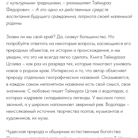
с культурными традициями,
– размышляет Таймураз
Федорович. –
А это одно из действенных средств
воспитания будущего гражданина, патриота своей маленькой
родины.
Знаем ли мы свой край? Да, скажут большинство. Но
попробуйте ответить на некоторые вопросы, касающиеся его
природных объектов, их истории и происхождения, и мы
увидим, что это не всегда легко сделать. Книга Таймураза
Цгоева – как раз из разряда тех, которые помогают узнавать
новое о родном крае. Интересно и то, что автор объясняет
природу отдельных географических названий. Оказывается,
в каждом самом непонятном названии есть свой смысл, свое
значение. С любовью пишет Таймураз Цгоев о водопадах, о
которых издревле складывались легенды. У высоких голос
звонкий, а у широких напоминает звериный рев. Водопады –
неиссякаемый источник творчества поэтов, музыкантов и
художников, их музы.
Чудесная природа и обширные естественные богатства