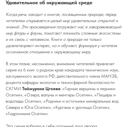
Удивительное об окружающей среде
Когда речь заходит о книгах, посвященных природе, перед
читателем открывается целый мир удивительных открытий и
знаний. Эти произведения погружают нас в завораживающий
мир флоры и фауны, помогают понимать сложные экосистемы
и их связь с человеком. Книги о природе не только
удовлетворяют интерес, но и обучают, формируя у читателя
осознанное отношение к окружающему миру.
В этом плане, несомненно, внимание читателей привлечет
серия из 6 книг о родном крае кандидата технических наук,
заслуженного эколога РФ, действительного члена МАНЭБ,
доцента кафедры экологии и техносферной безопасности
СКГМИ
Таймураза Цгоева
: «Горные вершины и ледники
Осетии», «Озера, валуны и менгиры Осетии», «Пещеры и
водопады Осетии», «Родники и источники минеральных вод
Севера и Юга Осетии», «Курганы и урочища Осетии»,
«Гидронимия Осетии».
Эта серия вобрала в себя огромный труд автора,