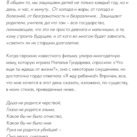
В общем-то, мы защищаем детей не только каждый год, но и
день, и час, и минуту… От холода и жары, от голода и
болезней, от безграмотности и безразличия… Защищают
родители, учителя, да что там – все государство,
понимающее, что это не просто девчата и мальчишки, а те,
кому строить будущее, и от кого во многом будет зависеть,
«светит» ли их старшим долголетие.
Когда героиню известного фильма, ультра-многодетную
маму, которую играла Наталья Гундарева, спросили: «Что
еще ты ждешь от жизни?», она с некоторым смущением, но
достаточно гордо ответила: «Я жду ребенка!» Впрочем, все,
что мне хочется в этот день сказать, изложено, по-существу,
в моих стихах, приведенных ниже…
Душа не родится черствой,
Глаза не родятся злыми,
Какое бы ни было отчество,
Какое бы ни было имя.
Рука не родится убийцей –
Она легка, суетлива…