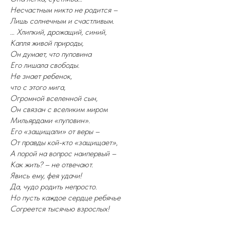
Несчастным никто не родится –
Лишь солнечным и счастливым.
… Хлипкий, дрожащий, синий,
Капля живой природы,
Он думает, что пуповина
Его лишала свободы.
Не знает ребенок,
что с этого мига,
Огромной вселенной сын,
Он связан с вселиким миром
Мильярдами «пуповин».
Его «защищали» от веры –
От правды кой-кто «защищает»,
А порой на вопрос наипервый –
Как жить? – не отвечают.
Явись ему, фея удачи!
Да, чудо родить непросто.
Но пусть каждое сердце ребячье
Согреется тысячью взрослых!