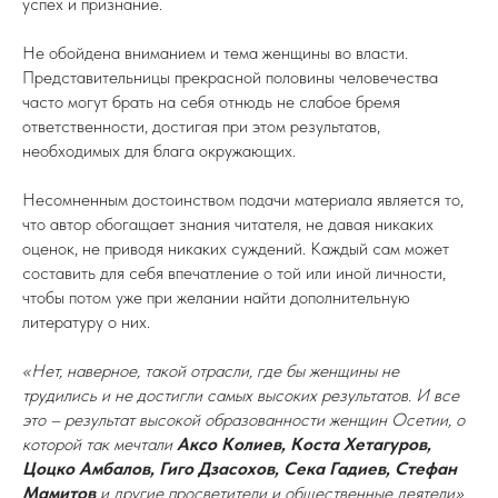
успех и признание.
Не обойдена вниманием и тема женщины во власти.
Представительницы прекрасной половины человечества
часто могут брать на себя отнюдь не слабое бремя
ответственности, достигая при этом результатов,
необходимых для блага окружающих.
Несомненным достоинством подачи материала является то,
что автор обогащает знания читателя, не давая никаких
оценок, не приводя никаких суждений. Каждый сам может
составить для себя впечатление о той или иной личности,
чтобы потом уже при желании найти дополнительную
литературу о них.
«Нет, наверное, такой отрасли, где бы женщины не
трудились и не достигли самых высоких результатов. И все
это – результат высокой образованности женщин Осетии, о
которой так мечтали
Аксо Колиев, Коста Хетагуров,
Цоцко Амбалов, Гиго Дзасохов, Сека Гадиев, Стефан
Мамитов
и другие просветители и общественные деятели»
,