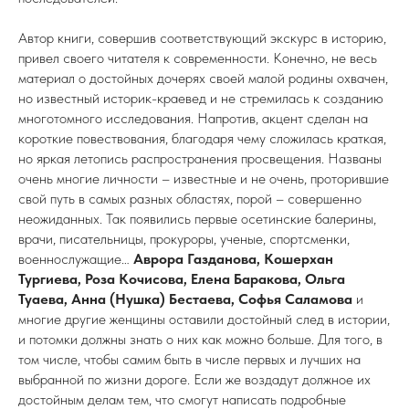
Автор книги, совершив соответствующий экскурс в историю,
привел своего читателя к современности. Конечно, не весь
материал о достойных дочерях своей малой родины охвачен,
но известный историк-краевед и не стремилась к созданию
многотомного исследования. Напротив, акцент сделан на
короткие повествования, благодаря чему сложилась краткая,
но яркая летопись распространения просвещения. Названы
очень многие личности – известные и не очень, проторившие
свой путь в самых разных областях, порой – совершенно
неожиданных. Так появились первые осетинские балерины,
врачи, писательницы, прокуроры, ученые, спортсменки,
военнослужащие…
Аврора Газданова, Кошерхан
Тургиева, Роза Кочисова, Елена Баракова, Ольга
Туаева, Анна (Нушка) Бестаева, Софья Саламова
и
многие другие женщины оставили достойный след в истории,
и потомки должны знать о них как можно больше. Для того, в
том числе, чтобы самим быть в числе первых и лучших на
выбранной по жизни дороге. Если же воздадут должное их
достойным делам тем, что смогут написать подробные