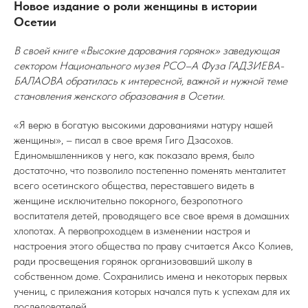
Новое издание о роли женщины в истории
Осетии
В своей книге «Высокие дарования горянок» заведующая
сектором Национального музея РСО–А Фуза ГАДЗИЕВА-
БАЛАОВА обратилась к интересной, важной и нужной теме
становления женского образования в Осетии.
«Я верю в богатую высокими дарованиями натуру нашей
женщины», – писал в свое время Гиго Дзасохов.
Единомышленников у него, как показало время, было
достаточно, что позволило постепенно поменять менталитет
всего осетинского общества, переставшего видеть в
женщине исключительно покорного, безропотного
воспитателя детей, проводящего все свое время в домашних
хлопотах. А первопроходцем в изменении настроя и
настроения этого общества по праву считается Аксо Колиев,
ради просвещения горянок организовавший школу в
собственном доме. Сохранились имена и некоторых первых
учениц, с прилежания которых начался путь к успехам для их
последователей.