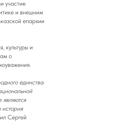
и участие
литике и внешним
вказской епархии
, культуры и
нам о
моуважения.
одного единства.
ациональной
е являются
 история
тил Сергей