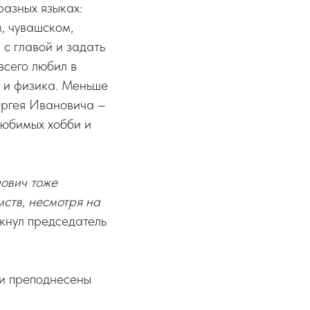
разных языках:
, чувашском,
 с главой и задать
всего любил в
а и физика. Меньше
ергея Ивановича –
любимых хобби и
нович тоже
мств, несмотря на
ркнул председатель
ли преподнесены