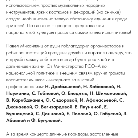
использованием простых музыкальных народных
инструментов, ярких костюмов и декораций (на снимке)
создал необыкновенно теплую обстановку единения среди
зрителей. Но главное – процесс представления
национальной культуры нравился самим юным исполнителям!
Павел Михайлянц от души поблагодарил организаторов и
ребят за настоящий праздник дружбы и выразил надежду, что
и дружба между ребятами всегда будет реальной и в
дальнейшей жизни. От Министерства РСО–А по
национальной политике и внешним связям вручил грамоты
воспитателям школы-интерната за высокий
профессионализм:
Н. Дробышевой, Н. Хабаловой, Н.
Науменко, С. Тебиевой, О. Бледных, Н. Шиманаевой,
В. Карибджанян, О. Сидоровой, И. Афанасьевой, С.
Джанаевой, О. Бегизардовой, Е. Якуниной, Е.
Бурнацевой, С. Донцовой, Е. Поповой, О. Габуевой, З.
Абаевой и Ф. Бугуловой.
А за время концерта длинные коридоры, заставленные