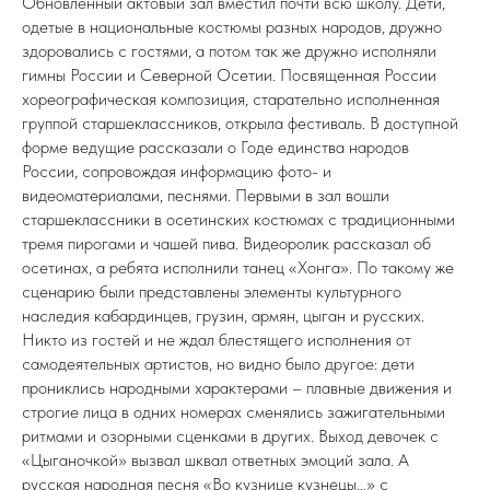
Обновленный актовый зал вместил почти всю школу. Дети,
одетые в национальные костюмы разных народов, дружно
здоровались с гостями, а потом так же дружно исполняли
гимны России и Северной Осетии. Посвященная России
хореографическая композиция, старательно исполненная
группой старшеклассников, открыла фестиваль. В доступной
форме ведущие рассказали о Годе единства народов
России, сопровождая информацию фото- и
видеоматериалами, песнями. Первыми в зал вошли
старшеклассники в осетинских костюмах с традиционными
тремя пирогами и чашей пива. Видеоролик рассказал об
осетинах, а ребята исполнили танец «Хонга». По такому же
сценарию были представлены элементы культурного
наследия кабардинцев, грузин, армян, цыган и русских.
Никто из гостей и не ждал блестящего исполнения от
самодеятельных артистов, но видно было другое: дети
прониклись народными характерами – плавные движения и
строгие лица в одних номерах сменялись зажигательными
ритмами и озорными сценками в других. Выход девочек с
«Цыганочкой» вызвал шквал ответных эмоций зала. А
русская народная песня «Во кузнице кузнецы…» с