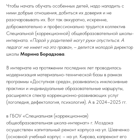
Чтобы начать обучать особенных детей, надо наладить с
ними добрые отношения, добиться их доверия и не
разочаровывать их. Вот так аккуратно, искренне,
доброжелательно и профессионально трудится коллектив
Специальной (коррекционной) общеобразовательной школы-
интерната.
«Порой у родителей могут руки опуститься. А
педагог не имеет на это права»,
– делится молодой директор
школы
Марина Борадзова
.
В интернате на протяжении последних лет проводилась
модернизация материально-технической базы в рамках
программы «Доступная среда», развивались инклюзивные
практики и индивидуальные образовательные маршруты,
расширялся спектр коррекционно-развивающих услуг
(логопедия, дефектология, психология). А в 2024–2025 гг.
в ГБОУ «Специальная (коррекционная)
общеобразовательная школа-интернат» г. Моздока
осуществлен капитальный ремонт корпуса на ул. Шевченко
(основной учебный корпус – на ул. Кирова, капремонт его