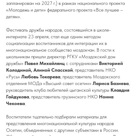
запланирован на 2027 г.) в рамках национального проекта
«Молодежь и дети» федерального проекта «Все лучшее –
детям».
Фестиваль дружбы народов, состоявшийся в школе-
интернате 23 апреля, стал еще одним методом
социализации воспитанников для интеграции их в
многонациональное сообщество моздокчан. В гости к
школьникам пришли директор РГКУ «Моздокский дом
дружбы»
Павел Михайлянц
с сотрудниками
Викторией
Колодиной, Алиной Спасской
, представитель НКО
«Русь»
Любовь Токарева
, представитель Моздокского
отделения МОДа «Высший совет осетин»
Лариса Базиева
,
руководитель клуба любителей цыганской культуры
Клавдия
Гайдукова
, представитель грузинского НКО
Нонна
Чекоева
.
Воспитатели тщательно подбирали материалы для
представления многонациональной культуры народов
Осетии, объединенных с другими субъектами в России.