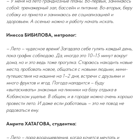
– У меня на лето грандиозные планы. Во-первых, занимаюсь
собой: тренажерный зал, бассейн и питание. Во-вторых, беру
собаку из приюта и занимаюсь ее социализацией и
здоровьем. А осенью можно и работу начать искать.
Инесса БИБИЛОВА, метролог:
– Лето – чудесное время! Загадала себе гулять каждый день,
пока график соблюдаю. Да, иногда это 10–15 минут вокруг
дома, но и это ведь тоже прогулка. Стараюсь находить новые
места, пробовать новое, общаться с новыми людьми, мини-
путешествия на машине на 1–2 дня, встречи с друзьями и
много фруктов и ягод. Погода наладится – буду
«вытаскивать» знакомых на пикники на базу отдыха в
Кобанском ущелье. В общем, и в городе можно очень хорошо
провести лето. И даже если работаешь – это не повод не
радоваться ему.
Амрита ХАТАГОВА, студентка:
– Лето – пора воодушевления, когда хочется мечтать и