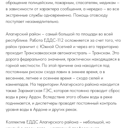
обращение полицейским, пожарным, спасателям, медикам –
в зависимости от характера сообщения, а нередко – во все
экстренные службы одновременно. Помощь отовсюду
поступает незамедлительно.
Алагирский район – самый большой по площади во всей
республике. Работа ЕДДС-112 осложняется за счет того, что
район граничит с Южной Осетией и через его территорию
проходит Транскавказская автомагистраль – Транскам. Это
дорога федерального значения, практически находящаяся в
горной местности. По этой причине она находится под
постоянным риском схода лавин в зимнее время, а в
весеннее, летнее и осеннее время – схода селей и
камнепадов. На территории Алагирского района находится
также Зарамагская ГЭС, которая постоянно проводит сброс
воды в реку Ардон. Вследствие этого объем воды в реке
поднимается, и диспетчеры проводят постоянный контроль
уровня воды в Ардоне и других реках.
Коллектив ЕДДС Алагирского района – небольшой, но