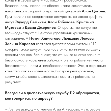
каждый в своем деле – настоящий профессионал.
Безопасность населения обеспечивают заместитель
начальника и старший оперативный дежурный
Алан Цогоев.
Круглосуточное оперативное дежурство, согласно графику,
несут
Эдуард Семикян
,
Алан Габолаев
,
Кристина
Музаева
и
Давид Джерапов
. Оперативные дежурные
взаимодействуют с Центром управления кризисными
ситуациями. А
Натия Хинчагова
,
Людмила Лекова
,
Залина Караева
являются диспетчерами системы-112,
которые также дежурят круглосуточно, принимая за смену
десятки звонков. Все знают, что от них во многом зависит
безопасность населения района, что в их работе нет места
безответственности и недобросовестности. Это, а еще такие
качества, как внимательность, быстрое реагирование,
коммуникабельность, выдержка, помогают работать на
результат.
Всегда ли в диспетчерскую службу 112 обращаются,
как говорится, по адресу?
– Нет, не всегда,
– отметила Алла Агузарова. –
Но это не