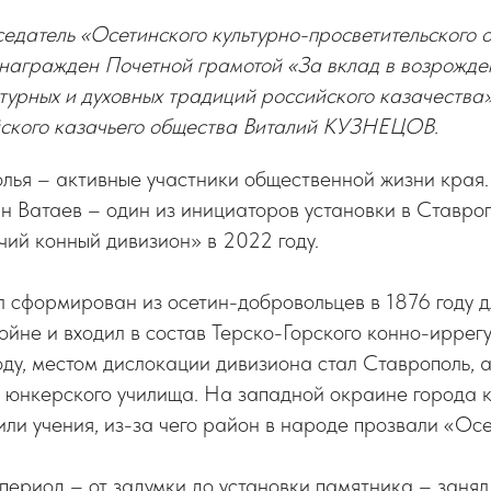
едатель «Осетинского культурно-просветительского 
 награжден Почетной грамотой «За вклад в возрожде
ьтурных и духовных традиций российского казачества
ского казачьего общества Виталий КУЗНЕЦОВ.
лья – активные участники общественной жизни края
н Ватаев – один из инициаторов установки в Ставро
ий конный дивизион» в 2022 году.
 сформирован из осетин-добровольцев в 1876 году д
ойне и входил в состав Терско-Горского конно-иррегу
оду, местом дислокации дивизиона стал Ставрополь, 
о юнкерского училища. На западной окраине города 
ли учения, из-за чего район в народе прозвали «Осе
период – от задумки до установки памятника – занял 