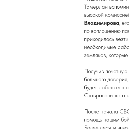
Тамерлан вспомина
высокой комиссие
Владимирова
, е
по воплощению пам
приходилось везти
необходимые работ
земляков, которые
Получив почетную 
большого доверия,
будет работать в
Ставропольского к
После начала СВО
помощь нашим бой
Более десяти вые