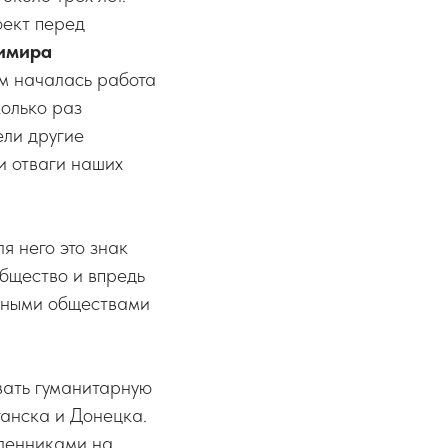
оект перед
имира
ем началась работа
олько раз
ели другие
и отваги наших
я него это знак
бщество и впредь
урными обществами
вать гуманитарную
анска и Донецка.
ленниками на