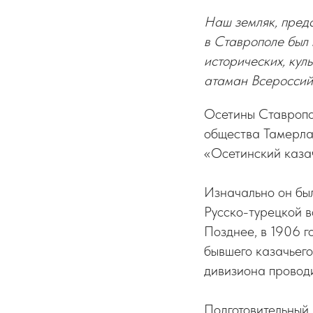
Наш земляк, предс
в Ставрополе был
исторических, кул
атаман Всероссий
Осетины Ставропо
общества Тамерла
«Осетинский казач
Изначально он был
Русско-турецкой в
Позднее, в 1906 г
бывшего казачьег
дивизиона проводи
Подготовительный 