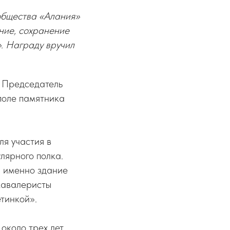
общества «Алания»
ние, сохранение
». Награду вручил
. Председатель
поле памятника
ля участия в
лярного полка.
а именно здание
кавалеристы
тинкой».
около трех лет.