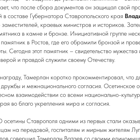
ет, что после сбора документов он защищал свой пр
й в составе Губернатора Ставропольского края
Влад
го заместителей, краевых министров и историков. Зат
ятника в камне и бронзе. Инициативной группе неск
 памятник в Ростов, где его обрамили бронзой и пров
ы. Сегодня этот памятник – свидетельство мужества 
 верой и правдой служили своему Отечеству.
награду, Тамерлан коротко прокомментировал, что дл
 дружбы и межнационального согласия. Осетинское о
 тесном взаимодействии со всеми национально-культ
рая во благо укрепления мира и согласия.
 осетины Ставрополя одними из первых стали оказы
цам на передовой, госпиталям и мирным жителям Луг
здов совершил Тамерлан Ватаев со своими единомыш