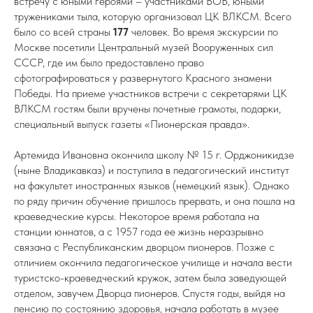
встречу с юными героями – участниками ВОВ, юными
тружениками тыла, которую организовал ЦК ВЛКСМ. Всего
было со всей страны
177
человек. Во время экскурсии по
Москве посетили Центральный музей Вооруженных сил
СССР, где им было предоставлено право
сфотографироваться у развернутого Красного знамени
Победы. На приеме участников встречи с секретарями ЦК
ВЛКСМ гостям были вручены почетные грамоты, подарки,
специальный выпуск газеты «Пионерская правда».
Артемида Ивановна окончила школу № 15 г. Орджоникидзе
(ныне Владикавказ) и поступила в педагогический институт
на факультет иностранных языков (немецкий язык). Однако
по ряду причин обучение пришлось прервать, и она пошла на
краеведческие курсы. Некоторое время работала на
станции юннатов, а с 1957 года ее жизнь неразрывно
связана с Республиканским дворцом пионеров. Позже с
отличием окончила педагогическое училище и начала вести
туристско-краеведческий кружок, затем была заведующей
отделом, завучем Дворца пионеров. Спустя годы, выйдя на
пенсию по состоянию здоровья, начала работать в музее