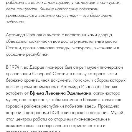
работали со всеми директорами, участвовали в конкурсах,
пели, танцевали. Зимние новогодние спектакли
превращались в веселые капустники – это было очень
забавно».
Артемида Ивановна вместе с воспитанниками дворца
объездила практически все достопримечательные места
Осетии, организовывала походы, экскурсии, выезжали и в
соседние республики.
В 1974 г. во Дворце пионеров был открыт музей пионерской
организации Северной Осетии, в основу которого легли
бережно хранившиеся документы, поиском и сбором которых
долгое время занималась и Артемида Ивановна. Приняв
эстафету от
Ефима Львовича Эдельмана
, организатора
музея, она старалась, чтобы как можно больше школьников
города и районов республики побывали здесь. Проводила
встречи с ветеранами ВОВ и пионерского движения. Музей
стал центром работы со старшими пионервожатыми и
вожатыми школ по направлению патриотического и
краеведческого воспитания.