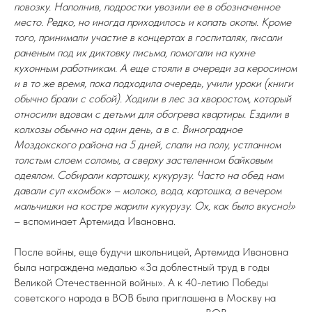
повозку. Наполнив, подростки увозили ее в обозначенное
место. Редко, но иногда приходилось и копать окопы. Кроме
того, принимали участие в концертах в госпиталях, писали
раненым под их диктовку письма, помогали на кухне
кухонным работникам. А еще стояли в очереди за керосином
и в то же время, пока подходила очередь, учили уроки (книги
обычно брали с собой). Ходили в лес за хворостом, который
относили вдовам с детьми для обогрева квартиры. Ездили в
колхозы обычно на один день, а в с. Виноградное
Моздокского района на 5 дней, спали на полу, устланном
толстым слоем соломы, а сверху застеленном байковым
одеялом. Собирали картошку, кукурузу. Часто на обед нам
давали суп «хомбок» – молоко, вода, картошка, а вечером
мальчишки на костре жарили кукурузу. Ох, как было вкусно!»
– вспоминает Артемида Ивановна.
После войны, еще будучи школьницей, Артемида Ивановна
была награждена медалью «За доблестный труд в годы
Великой Отечественной войны». А к 40-летию Победы
советского народа в ВОВ была приглашена в Москву на