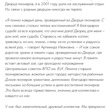
Дворца пионеров, а в 2001 году ушла на заслуженный отдых.
Но связи с родным дворцом никогда не теряла.
«Я помню каждый день, проведенный во Дворце пионеров. С
ним связано столько теплых воспоминаний! Я благодарна
судьбе за все хорошее, что она мне дала! Дворец для меня –
дом мой, моя судьба. Стараюсь не забывать коллег,
тревожусь за них, помню, слежу за их успехами и радуюсь
всякий раз,
– говорит Артемида Ивановна.
– И как самое
дорогое, храню в памяти годы, проведенные во Дворце, где
прожила немало волнующих и радостных минут. В памяти
встает актовый зал, где проходило награждение
Центральным советом ВПО им. В.И. Ленина старших
пионервожатых, вожатых школ города, методистов районных
Домов пионеров грамотами, дипломами, благодарственными
письмами за большие успехи в деле воспитания пионеров.
Это было всегда торжественно, значимо для коллектива и
каждого из нас.
У нас был замечательный, дружный коллектив. Мы прекрасно