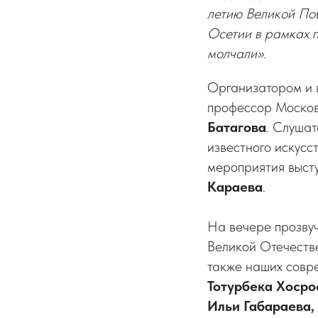
летию Великой По
Осетии в рамках 
молчали».
Организатором и 
профессор Московс
Батагова
. Слушат
известного искус
мероприятия выст
Караева
.
На вечере прозву
Великой Отечествен
также наших сов
Тотурбека Хосро
Ильи Габараева,