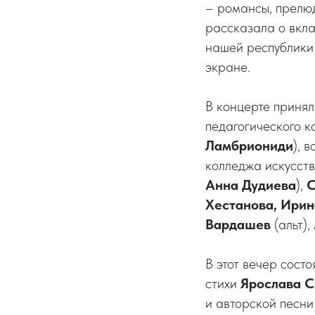
– романсы, прелюд
рассказала о вкла
нашей республики
экране.
В концерте принял
педагогического к
Ламбриониди
), 
колледжа искусств
Анна Дудиева
),
С
Хестанова, Ирин
Вардашев
(альт),
В этот вечер сост
стихи
Ярослава 
и авторской песн