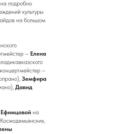
вна подробно
реждений культуры
лайдов на большом
инского
ртмейстер –
Елена
Владикавказского
 концертмейстер –
опрано),
Земфира
иано),
Давид
 Ефимцовой
на
 Космодемьянских,
лены