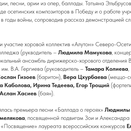
ии, песни, арии из опер, баллады. Татьяна Эльбрусо
де осетинских композиторов в Победу и о работе уч
 в годы войны, сопроводив рассказ демонстрацией с
и участие хоровой коллектив «Алутон» Северо-Осет
олледжа (рукводитель –
Людмила Мамукова
, конце
вокальный ансамбль дирижерско-хорового отделения 
 им. В.А. Гергиева (руководитель –
Тамара Колиева
,
ослан Гизоев
(баритон),
Вера Цхурбаева
(меццо-с
а Каболова, Ирина Тедеева, Егор Трощий
(фортеп
Аслан Хасиев
(баян).
оялась премьера песни «Баллада о героях»
Людмилы
Смелякова
, посвященной подвигам Зои и Александра
и «Посвящение» лауреата всероссийских конкурсов
Е