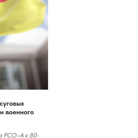
суговых
и военного
та РСО–А к 80-