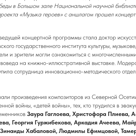
беды в Большом зале Национальной научной библио
проекта «Музыка героев» с аншлагом прошел концерт
ведущей концертной программы стала доктор искусст
кого государственного института культуры, музыков
ели и зрители могли ознакомиться с многочисленным
ствоведа на книжно-иллюстративной выставке. Моде
упила сотрудница инновационно-методического отд
чали произведения композиторов из Северной Осетии
ной войны, «детей войны», тех, кто трудился в эвакуа
ременников
Заура Гаглоева, Христофора Плиева, А
ева, Георгия Гуржибекова, Аркадия Ачеева, Май
 Зинаиды Хабаловой, Людмилы Ефимцовой, Таме