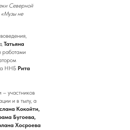
теки Северной
 «Музы не
воведения,
ед
Татьяна
и работами
ратором
ела ННБ
Рита
 – участников
ции и в тылу, а
слана Кокойти,
рама Бугоева,
рлана Хосроева