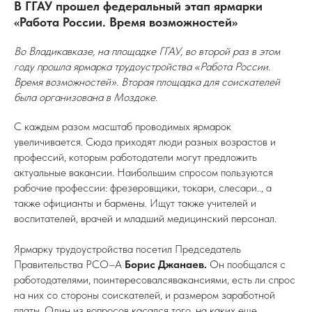
В ГГАУ прошел федеральный этап ярмарки
«Работа России. Время возможностей»
Во Владикавказе, на площадке ГГАУ, во второй раз в этом
году прошла ярмарка трудоустройства «Работа России.
Время возможностей». Вторая площадка для соискателей
была организована в Моздоке.
С каждым разом масштаб проводимых ярмарок
увеличивается. Сюда приходят люди разных возрастов и
профессий, которым работодатели могут предложить
актуальные вакансии. Наибольшим спросом пользуются
рабочие профессии: фрезеровщики, токари, слесари.., а
также официанты и бармены. Ищут также учителей и
воспитателей, врачей и младший медицинский персонал.
Ярмарку трудоустройства посетил Председатель
Правительства РСО–А
Борис Джанаев.
Он пообщался с
работодателями, поинтересовалсявакансиями, есть ли спрос
на них со стороны соискателей, и размером заработной
платы. Один из вопросов касался того, на каких еще