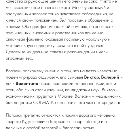
качества окружающие ценили его очень высоко. Никто не
мог сказать о нем ничего плохого. Многоуважаемый и
заслуженный человек тонко чувствовал собеседника, не
кичился своим положением, был простым в обращении с
людьми. Обладая феноменальной памятью, он знал всех
подчиненных, знакомых и родственников поименно,
сплачивал фамилию, оказывал посильную моральную и
материальную поддержку всем, кто в ней нуждался.
Даваемые им дельные советы и рекомендации имели
огромный вес.
Вопреки расхожему мнению о том, что на детях известных
людей «природа отдыхает», его сыновья
Виктор
,
Валерий
и
дочь
Валентина
оказались такими же одаренными, как и
отец, оба сына стали учеными, кандидатами наук, Виктор –
экономических, трудится в Москве, Валерий – медицинских,
был доцентом СОГМА. К сожалению, его уже нет среди нас.
Потомки трепетно относятся к памяти дорогого человека,
Тазрета Куджигоевича Бетрозова, говоря об отце и о
дедушке с особой теплотой и благодарностью.