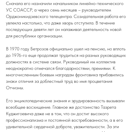
Сначала его назначили начальником линейно-технического
УС СОАССР, а через семь месяцев – руководителем
Орджоникидзевского телецентра. Созидательная работа его
увлекла настолько, что даже хворь отступила. В течение
последующих девяти лет он налаживал деятельность новой
для республики организации.
В 1970 году Бетрозов официально ушел на пенсию, но вплоть
до 1976-го еще продолжал трудиться на разных руководящих
должностях в системе связи. Руководимый им коллектив
неоднократно отмечался благодарностями, премиями. К
многочисленным боевым наградам фронтовика прибавились
знаки отличия за доблестный труд во имя процветания
Отчизны.
Его энциклопедические знания и эрудированность вызывали
всеобщее восхищение. Главное же достоинство Тазрета
Куджигоевича даже не в том, что он достиг высокого
профессионализма и постоянной востребованности, а в его
удивительной сердечной доброте, уважительности. За эти