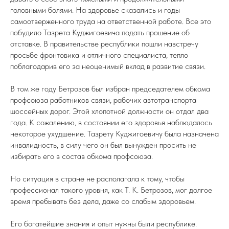
головными болями. На здоровье сказались и годы
самоотверженного труда на ответственной работе. Все это
побудило Тазрета Куджигоевича подать прошение об
отставке. В правительстве республики пошли навстречу
просьбе фронтовика и отличного специалиста, тепло
поблагодарив его за неоценимый вклад в развитие связи.
В том же году Бетрозов был избран председателем обкома
профсоюза работников связи, рабочих автотранспорта
шоссейных дорог. Этой хлопотной должности он отдал два
года. К сожалению, в состоянии его здоровья наблюдалось
некоторое ухудшение. Тазрету Куджигоевичу была назначена
инвалидность, в силу чего он был вынужден просить не
избирать его в состав обкома профсоюза.
Но ситуация в стране не располагала к тому, чтобы
профессионал такого уровня, как Т. К. Бетрозов, мог долгое
время пребывать без дела, даже со слабым здоровьем.
Его богатейшие знания и опыт нужны были республике.