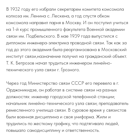
В 1932 году его избрали секретарем комитета комсомола
колхоза им. Ленина с. Лескена, а год спустя обком
комсомола направил парня в Москву. И он поступил учиться
на 1-й курс промышленного факультета Военной академии
связи им. Подбельского. В мае 1939 года выпустился с
дипломом инженера-электрика проводной связи. Так как за
год до этого академия была реорганизована в Московский
институт связи,назначение получил на гражданский объект.
Т. К. Бетрозов начал трудиться инженером линейно-
технического узла связи г. Грозного.
Через год Министерство связи СССР его перевело в г.
Орджоникидзе, он работал в системе связи на разных
должностях: инженер городской телефонной станции;
начальник линейно-технического узла связи; преподаватель
ремесленного училища связи. В суровое время у связистов
были военная дисциплина и своя униформа. Жили и
трудились по жесткому графику, что подтягивало людей,
повышало самодисциплину и ответственность.