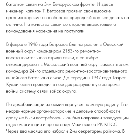
батальон связи на 3-м Белорусском фронте. И здесь
инженер, капитан Т. Бетрозов проявил свои высокие
организаторские способности, природный дар все делать на
отлично. На качество связи со стороны вышестоящего
командования нарекания не поступали.
В феврале 1946 года Бетрозов был направлен в Одесский
военный округ командиром 2183-го ремонтно-
восстановительного отряда связи, в сентябре
откомандирован в Московский военный округ заместителем
командира 24-го отдельного ремонтно-восстановительного
линейного батальона связи. До середины 1947 года Тазрет
Куджигоевич приводил в порядок разрушенную за время
войны систему связи войск округа.
По демобилизации из армии вернулся на малую родину. Его
неординарные организаторские и деловые способности
сразу же были востребованы: он был направлен заведующим
отделом агитации и пропаганды Махческого РК КПСС.
Через два месяца его избрали 2-м секретарем райкома. В