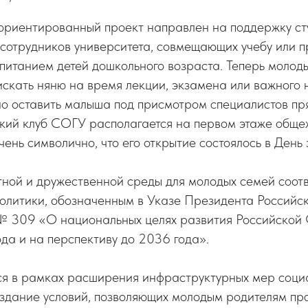
ориентированный проект направлен на поддержку ст
 сотрудников университета, совмещающих учебу или 
спитанием детей дошкольного возраста. Теперь молод
скать няню на время лекции, экзамена или важного н
о оставить малыша под присмотром специалистов пр
ский клуб СОГУ располагается на первом этаже общ
чень символично, что его открытие состоялось в День 
ной и дружественной среды для молодых семей соотв
политики, обозначенным в Указе Президента Российс
№ 309 «О национальных целях развития Российской
да и на перспективу до 2036 года».
ся в рамках расширения инфраструктурных мер соци
оздание условий, позволяющих молодым родителям пр