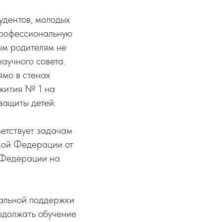
удентов, молодых
профессиональную
ым родителям не
аучного совета.
ямо в стенах
ежития № 1 на
защиты детей.
етствует задачам
кой Федерации от
 Федерации на
альной поддержки
одолжать обучение