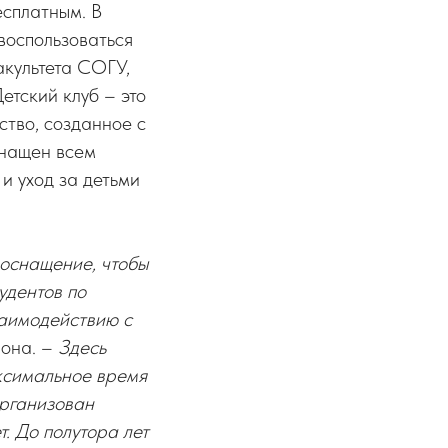
есплатным. В
воспользоваться
акультета СОГУ,
етский клуб – это
тво, созданное с
снащен всем
и уход за детьми
 оснащение, чтобы
удентов по
заимодействию с
 она. –
Здесь
аксимальное время
организован
т. До полутора лет