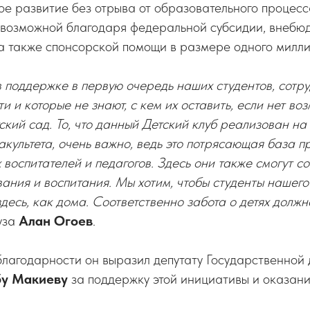
е развитие без отрыва от образовательного процесс
 возможной благодаря федеральной субсидии, внебю
а также спонсорской помощи в размере одного милли
 поддержке в первую очередь наших студентов, сотру
и и которые не знают, с кем их оставить, если нет во
ский сад. То, что данный Детский клуб реализован на
акультета, очень важно, ведь это потрясающая база п
х воспитателей и педагогов. Здесь они также смогут 
ания и воспитания. Мы хотим, чтобы студенты нашего
здесь, как дома. Соответственно забота о детях должн
уза
Алан Огоев
.
лагодарности он выразил депутату Государственной
бу Макиеву
за поддержку этой инициативы и оказан