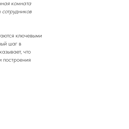
анная комната
м сотрудников
таются ключевыми
ный шаг в
азывает, что
и построения