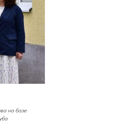
ова на базе
уба