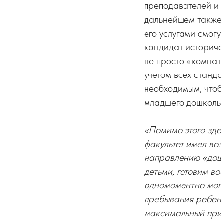
преподавателей и 
дальнейшем также
его услугами смог
кандидат историче
не просто «комна
учетом всех станд
необходимым, чтоб
младшего дошколь
«Помимо этого зде
факультет имел во
направлению «дош
детьми, готовим в
одномоментно могу
пребывания ребенк
максимальный прис