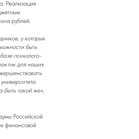
а. Реализация
джетным
она рублей.
дников, у которых
зможности быть
 базе психолого-
рактик для наших
совершенствовать
 университета
а быть такой же»
,
 думы Российской
ие финансовой