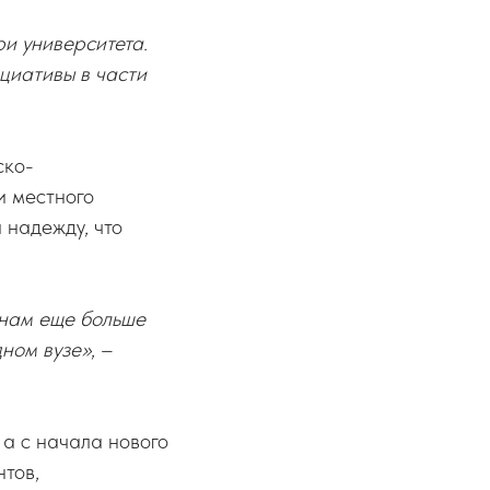
и университета.
циативы в части
ско-
и местного
 надежду, что
т нам еще больше
дном вузе»
, –
 а с начала нового
нтов,