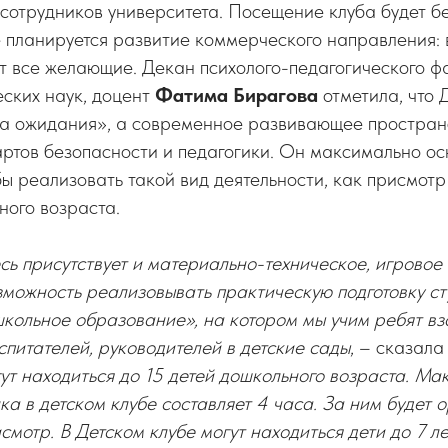
сотрудников университета. Посещение клуба будет б
 планируется развитие коммерческого направления: 
ут все желающие. Декан психолого-педагогического ф
ских наук, доцент
Фатима Бирагова
отметила, что Д
та ожидания», а современное развивающее пространс
артов безопасности и педагогики. Он максимально о
ы реализовать такой вид деятельности, как присмотр 
ного возраста.
сь присутствует и материально-техническое, игровое
зможность реализовывать практическую подготовку ст
кольное образование», на котором мы учим ребят в
оспитателей, руководителей в детские сады
, – сказала
т находиться до 15 детей дошкольного возраста. М
а в детском клубе составляет 4 часа. За ним будет 
мотр. В Детском клубе могут находиться дети до 7 ле