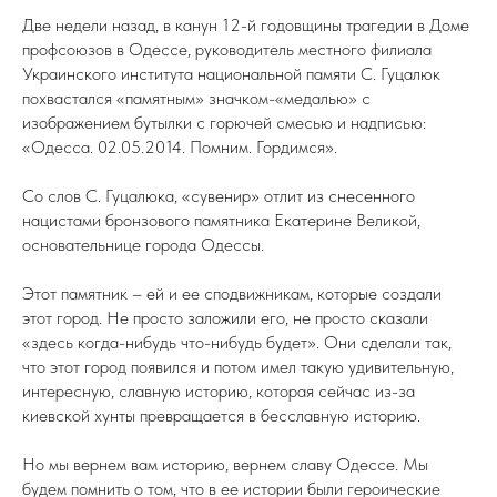
Две недели назад, в канун 12-й годовщины трагедии в Доме
профсоюзов в Одессе, руководитель местного филиала
Украинского института национальной памяти С. Гуцалюк
похвастался «памятным» значком-«медалью» с
изображением бутылки с горючей смесью и надписью:
«Одесса. 02.05.2014. Помним. Гордимся».
Со слов С. Гуцалюка, «сувенир» отлит из снесенного
нацистами бронзового памятника Екатерине Великой,
основательнице города Одессы.
Этот памятник – ей и ее сподвижникам, которые создали
этот город. Не просто заложили его, не просто сказали
«здесь когда-нибудь что-нибудь будет». Они сделали так,
что этот город появился и потом имел такую удивительную,
интересную, славную историю, которая сейчас из-за
киевской хунты превращается в бесславную историю.
Но мы вернем вам историю, вернем славу Одессе. Мы
будем помнить о том, что в ее истории были героические