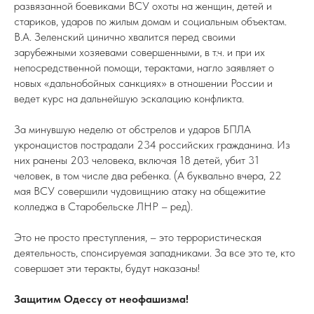
развязанной боевиками ВСУ охоты на женщин, детей и
стариков, ударов по жилым домам и социальным объектам.
В.А. Зеленский цинично хвалится перед своими
зарубежными хозяевами совершенными, в т.ч. и при их
непосредственной помощи, терактами, нагло заявляет о
новых «дальнобойных санкциях» в отношении России и
ведет курс на дальнейшую эскалацию конфликта.
За минувшую неделю от обстрелов и ударов БПЛА
укронацистов пострадали 234 российских гражданина. Из
них ранены 203 человека, включая 18 детей, убит 31
человек, в том числе два ребенка. (А буквально вчера, 22
мая ВСУ совершили чудовищнию атаку на общежитие
колледжа в Старобельске ЛНР – ред).
Это не просто преступления, – это террористическая
деятельность, спонсируемая западниками. За все это те, кто
совершает эти теракты, будут наказаны!
Защитим Одессу от неофашизма!