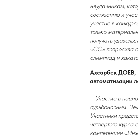
неудачникам, кото
состязанию и учас
участие в конкурс
только материальн
получать удовольс
«СО» попросила св
олимпиад и хакато
Ахсарбек ДОЕВ, 
автоматизации л
– Участие в наци
судьбоносным. Чем
Участники предста
четвертого курса 
компетенции «Инж