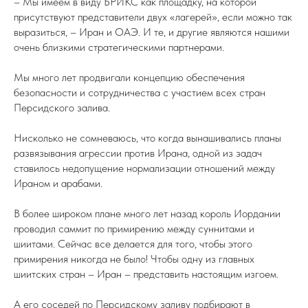
– Мы имеем в виду БРИКС как площадку, на которой
присутствуют представители двух «лагерей», если можно так
выразиться, – Иран и ОАЭ. И те, и другие являются нашими
очень близкими стратегическими партнерами.
Мы много лет продвигали концепцию обеспечения
безопасности и сотрудничества с участием всех стран
Персидского залива.
Нисколько не сомневаюсь, что когда вынашивались планы
развязывания агрессии против Ирана, одной из задач
ставилось недопущение нормализации отношений между
Ираном и арабами.
В более широком плане много лет назад король Иордании
проводил саммит по примирению между суннитами и
шиитами. Сейчас все делается для того, чтобы этого
примирения никогда не было! Чтобы одну из главных
шиитских стран – Иран – представить настоящим изгоем.
А его соседей по Персидскому заливу подбирают в