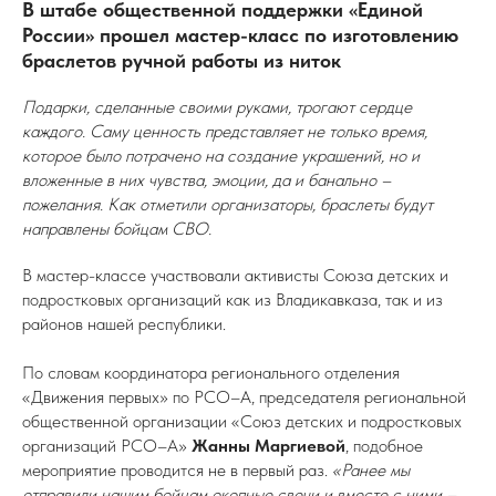
В штабе общественной поддержки «Единой
России» прошел мастер-класс по изготовлению
браслетов ручной работы из ниток
Подарки, сделанные своими руками, трогают сердце
каждого. Саму ценность представляет не только время,
которое было потрачено на создание украшений, но и
вложенные в них чувства, эмоции, да и банально –
пожелания. Как отметили организаторы, браслеты будут
направлены бойцам СВО.
В мастер-классе участвовали активисты Союза детских и
подростковых организаций как из Владикавказа, так и из
районов нашей республики.
По словам координатора регионального отделения
«Движения первых» по РСО–А, председателя региональной
общественной организации «Союз детских и подростковых
организаций РСО–А»
Жанны Маргиевой
, подобное
мероприятие проводится не в первый раз.
«Ранее мы
отправили нашим бойцам окопные свечи и вместе с ними –