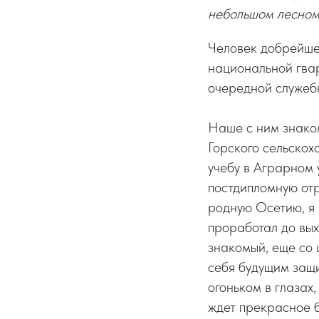
небольшом лесном
Человек добрейшей
национальной гва
очередной служебн
Наше с ним знаком
Горского сельскох
учебу в Аграрном 
постдипломную отр
родную Осетию, я 
проработал до вых
знакомый, еще со ш
себя будущим защи
огоньком в глазах,
ждет прекрасное б