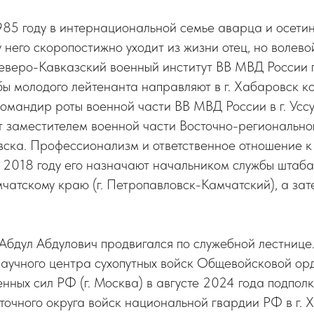
985 году в интернациональной семье аварца и осетин
 него скоропостижно уходит из жизни отец, но волево
Северо-Кавказский военный институт ВВ МВД России г
ы молодого лейтенанта направляют в г. Хабаровск к
командир роты военной части ВВ МВД России в г. Усс
ют заместителем военной части Восточно-региональн
вска. Профессионализм и ответственное отношение к
в 2018 году его назначают начальником службы штаб
чатскому краю (г. Петропавловск-Камчатский), а зат
 Абдул Абдулович продвигался по служебной лестнице
научного центра сухопутных войск Общевойсковой ор
ных сил РФ (г. Москва) в августе 2024 года подпол
очного округа войск национальной гвардии РФ в г. 