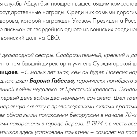
я службы Абдул был поощрен вышестоящим комсостав
государственные награды. Среди них самыми дорогим
уворова, которой награжден Указом Президента Рос
 письмо» от гвардейцев одного из воинских соедине
 воинский долг на СВО.
й двоюродной сестры. Сообразительный, крепкий и д
ит о нем бывший директор и учитель Сурхдигорской 
мицаев
.
–
С малых лет знал, кем он будет. Повесил н
одного дяди
Барона Габеева,
героически погибшего 
енной войны недалеко от Брестской крепости. Экипа
 первый день войны два немецких самолета. Шел трет
 неравную схватку с превосходящими силами врагами,
ев обнаружили поисковики Белоруссии в начале 70-х
ями похоронены в городе Береза. В 1974 г. в честь вс
 летчиков здесь установлен памятник – самолет на пос