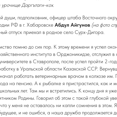
 урочище Даргътаги-кох.
 души, подполковник, офицер штаба Восточного окру
рдии РФ в г. Хабаровске
Абдул Айгунов
(на фото сп
ый отпуск приехал в родное село Сурх-Дигора.
ство помню до сих пор. К этому времени я успел ок
озяйственного института в Орджоникидзе, отслужил в
университете в Ставрополе, после успел пройти 2-го
аботку в Уральской области Казахской ССР. Вернувш
начал работать ветеринарным врачом в колхозе им. Г
ода на пенсию. А к рыбалке я пристрастился, как и 
кольных лет. Там мы и встретились. К концу дня я уже
тником Родины. Говорил об этом с такой глубокой ув
 что у меня не оставалось ни капли сомнения в этом. Я
удущее, и не ошибся, а наша дружба продолжается до