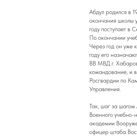
Абдул родился в 1
окончания школы у
году поступает в 
По окончании учеб
Через год он уже 
году его назнача
ВВ МВД г. Хабаро
командование, и 
Росгвардии по Кам
Управления.
Так, шаг за шагом
Военного учебно-
академии Вооружен
офицер штаба Вост