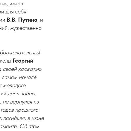
ом, имеет
и для себя
сии
В.В. Путина
, и
ний, мужественно
оброжелательный
школы
Георгий
ад своей кроватью
в самом начале
ж молодого
ий день войны.
 не вернулся из
 годов прошлого
ех погибших в июне
таменте. Об этом