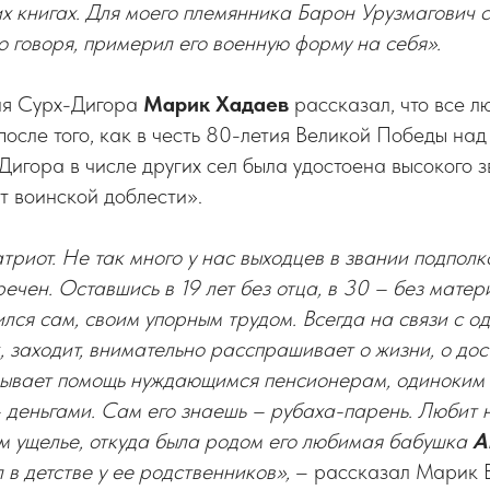
х книгах. Для моего племянника Барон Урузмагович 
но говоря, примерил его военную форму на себя».
ия Сурх-Дигора
Марик Хадаев
рассказал, что все л
после того, как в честь 80-летия Великой Победы над
игора в числе других сел была удостоена высокого 
т воинской доблести».
атриот. Не так много у нас выходцев в звании подполк
речен. Оставшись в 19 лет без отца, в 30 – без матери
ился сам, своим упорным трудом. Всегда на связи с о
, заходит, внимательно расспрашивает о жизни, о до
зывает помощь нуждающимся пенсионерам, одиноким 
 деньгами. Сам его знаешь – рубаха-парень. Любит 
ом ущелье, откуда была родом его любимая бабушка
А
л в детстве у ее родственников»,
– рассказал Марик 