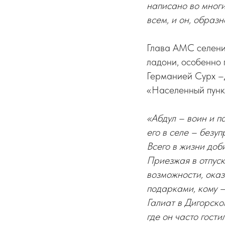
написано во многи
всем, и он, образ
Глава АМС селен
ладони, особенно 
Германией Сурх –Д
«Населенный пунк
«Абдул – воин и п
его в селе – безуп
Всего в жизни доб
Приезжая в отпуск
возможности, ока
подарками, кому –
Галиат в Дигорск
где он часто гости