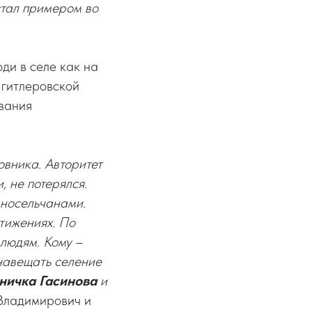
стал примером во
юди в селе как на
 гитлеровской
звания
овника. Авторитет
, не потерялся.
дносельчанами.
стижениях. По
людям. Кому –
навещать селение
ничка Гасинова
и
Владимирович и