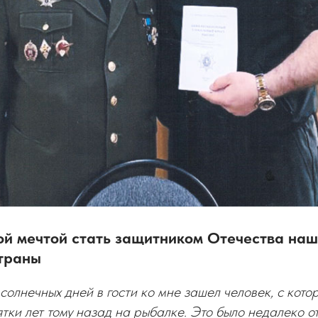
ой мечтой стать защитником Отечества наш
страны
 солнечных дней в гости ко мне зашел человек, с кото
тки лет тому назад на рыбалке. Это было недалеко от