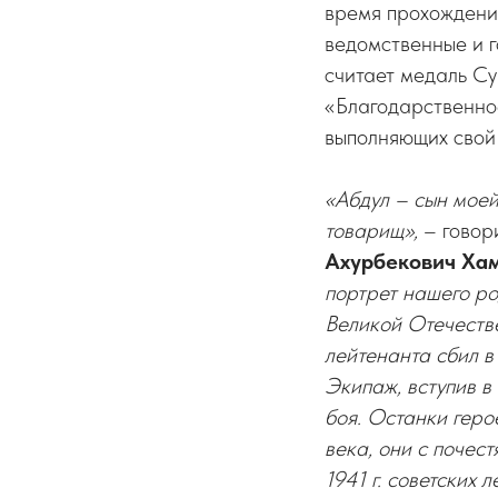
время прохождени
ведомственные и 
считает медаль С
«Благодарственное
выполняющих свой
«Абдул – сын мое
товарищ»,
– говор
Ахурбекович Ха
портрет нашего р
Великой Отечеств
лейтенанта сбил в
Экипаж, вступив в
боя. Останки геро
века, они с почест
1941 г. советских