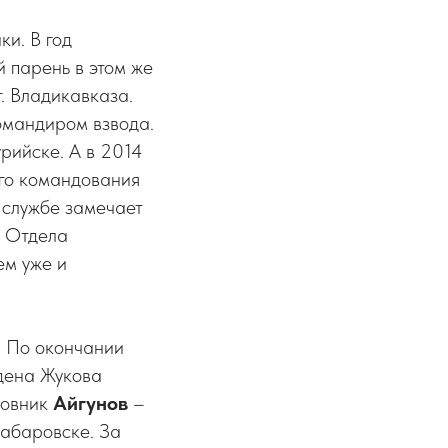
ки. В год
й парень в этом же
. Владикавказа.
омандиром взвода.
урийске. А в 2014
ого командования
 службе замечает
а Отдела
ем уже и
. По окончании
дена Жукова
ковник
Айгунов
–
Хабаровске. За