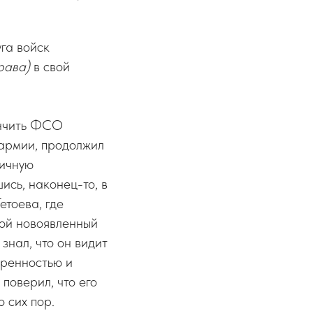
га войск
рава)
в свой
ончить ФСО
 армии, продолжил
дичную
ись, наконец-то, в
етоева, где
мой новоявленный
 знал, что он видит
еренностью и
 поверил, что его
 сих пор.