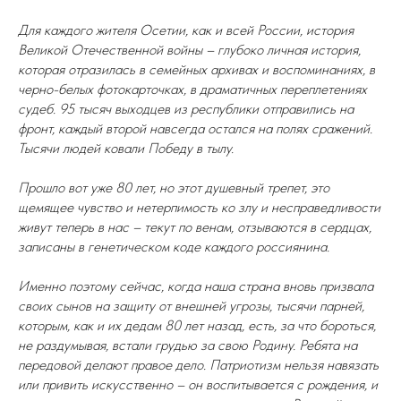
Для каждого жителя Осетии, как и всей России, история
Великой Отечественной войны – глубоко личная история,
которая отразилась в семейных архивах и воспоминаниях, в
черно-белых фотокарточках, в драматичных переплетениях
судеб. 95 тысяч выходцев из республики отправились на
фронт, каждый второй навсегда остался на полях сражений.
Тысячи людей ковали Победу в тылу.
Прошло вот уже 80 лет, но этот душевный трепет, это
щемящее чувство и нетерпимость ко злу и несправедливости
живут теперь в нас – текут по венам, отзываются в сердцах,
записаны в генетическом коде каждого россиянина.
Именно поэтому сейчас, когда наша страна вновь призвала
своих сынов на защиту от внешней угрозы, тысячи парней,
которым, как и их дедам 80 лет назад, есть, за что бороться,
не раздумывая, встали грудью за свою Родину. Ребята на
передовой делают правое дело. Патриотизм нельзя навязать
или привить искусственно – он воспитывается с рождения, и