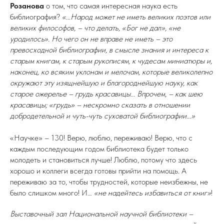
Розанова
о том, что самая интересная наука есть
библиография?
«…Народ может не иметь великих поэтов или
великих философов, – что делать, «Бог не дал», «не
уродилось». Но чего он не вправе не иметь – это
превосходной библиографии, в смысле знания и интереса к
старым книгам, к старым рукописям, к чудесам миниатюры и,
наконец, ко всяким уклонам и мелочам, которые великолепно
окружают эту изящнейшую и благороднейшую науку, как
старое ожерелье – грудь красавицы... Впрочем, – как шею
красавицы; «грудь» – нескромно сказать в отношении
добродетельной и чуть-чуть суховатой библиографии...»
«Научке» – 130! Верю, люблю, переживаю! Верю, что с
каждым последующим годом библиотека будет только
молодеть и становиться лучше! Люблю, потому что здесь
хорошо и коллеги всегда готовы прийти на помощь. А
переживаю за то, чтобы трудностей, которые неизбежны, не
было слишком много! И…
«не надейтесь избавиться от книг»
!
Выставочный зал Национальной научной библиотеки –