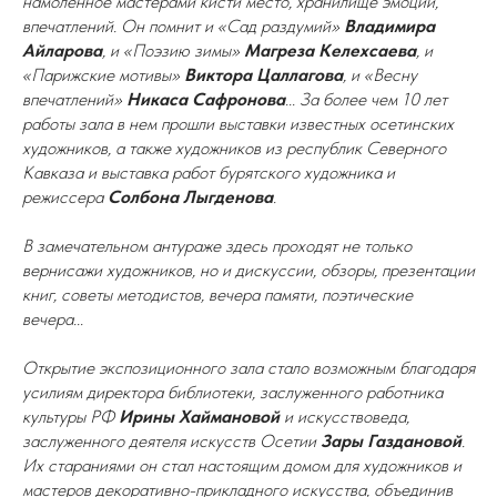
намоленное мастерами кисти место, хранилище эмоций,
впечатлений. Он помнит и «Сад раздумий»
Владимира
Айларова
, и «Поэзию зимы»
Магреза Келехсаева
, и
«Парижские мотивы»
Виктора Цаллагова
, и «Весну
впечатлений»
Никаса Сафронова
... За более чем 10 лет
работы зала в нем прошли выставки известных осетинских
художников, а также художников из республик Северного
Кавказа и выставка работ бурятского художника и
режиссера
Солбона Лыгденова
.
В замечательном антураже здесь проходят не только
вернисажи художников, но и дискуссии, обзоры, презентации
книг, советы методистов, вечера памяти, поэтические
вечера...
Открытие экспозиционного зала стало возможным благодаря
усилиям директора библиотеки, заслуженного работника
культуры РФ
Ирины Хаймановой
и искусствоведа,
заслуженного деятеля искусств Осетии
Зары Газдановой
.
Их стараниями он стал настоящим домом для художников и
мастеров декоративно-прикладного искусства, объединив