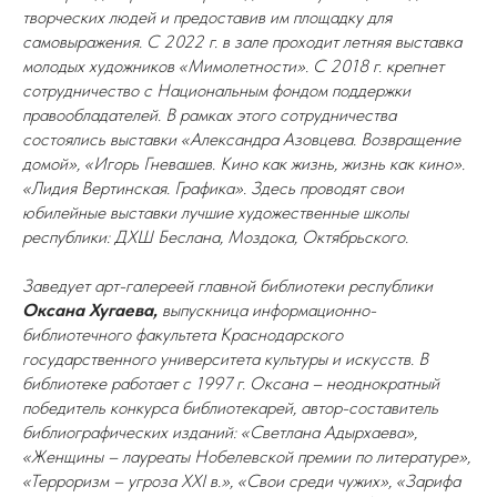
творческих людей и предоставив им площадку для
самовыражения. С 2022 г. в зале проходит летняя выставка
молодых художников «Мимолетности». С 2018 г. крепнет
сотрудничество с Национальным фондом поддержки
правообладателей. В рамках этого сотрудничества
состоялись выставки «Александра Азовцева. Возвращение
домой», «Игорь Гневашев. Кино как жизнь, жизнь как кино».
«Лидия Вертинская. Графика». Здесь проводят свои
юбилейные выставки лучшие художественные школы
республики: ДХШ Беслана, Моздока, Октябрьского.
Заведует арт-галереей главной библиотеки республики
Оксана Хугаева,
выпускница информационно-
библиотечного факультета Краснодарского
государственного университета культуры и искусств. В
библиотеке работает с 1997 г. Оксана – неоднократный
победитель конкурса библиотекарей, автор-составитель
библиографических изданий: «Светлана Адырхаева»,
«Женщины – лауреаты Нобелевской премии по литературе»,
«Терроризм – угроза XXI в.», «Свои среди чужих», «Зарифа