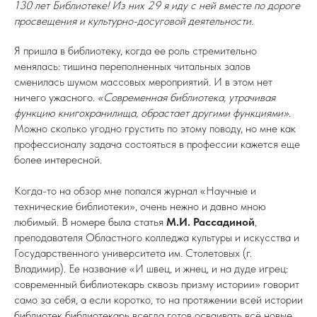
130 лет Библиотеке! Из них 29 я иду с ней вместе по дороге
просвещения и культурно-досуговой деятельности.
Я пришла в библиотеку, когда ее роль стремительно
менялась: тишина переполненных читальных залов
сменилась шумом массовых мероприятий. И в этом нет
ничего ужасного.
«Современная библиотека, утрачивая
функцию книгохранилища, обрастает другими функциями»
.
Можно сколько угодно грустить по этому поводу, но мне как
профессионалу задача состояться в профессии кажется еще
более интересной.
Когда-то на обзор мне попался журнал «Научные и
технические библиотеки», очень нежно и давно мною
любимый. В номере была статья
М.И. Рассадиной
,
преподавателя Областного колледжа культуры и искусства и
Государственного университета им. Столетовых (г.
Владимир). Ее название «И швец, и жнец, и на дуде игрец:
современный библиотекарь сквозь призму истории» говорит
само за себя, а если коротко, то на протяжении всей истории
библиотек библиотекарь всегда готов осваивать всё новые