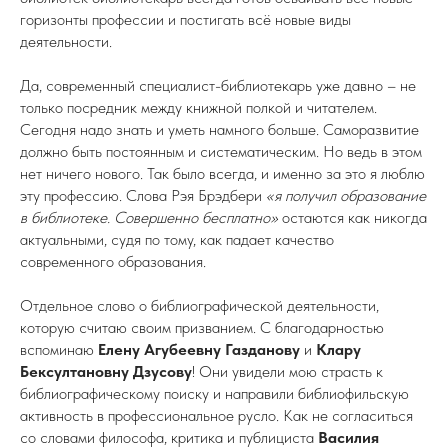
горизонты профессии и постигать всё новые виды
деятельности.
Да, современный специалист-библиотекарь уже давно – не
только посредник между книжной полкой и читателем.
Сегодня надо знать и уметь намного больше. Саморазвитие
должно быть постоянным и систематическим. Но ведь в этом
нет ничего нового. Так было всегда, и именно за это я люблю
эту профессию. Слова Рэя Брэдбери
«я получил образование
в библиотеке. Совершенно бесплатно»
остаются как никогда
актуальными, судя по тому, как падает качество
современного образования.
Отдельное слово о библиографической деятельности,
которую считаю своим призванием. С благодарностью
вспоминаю
Елену Агубеевну Газданову
и
Клару
Бексултановну Дзусову
! Они увидели мою страсть к
библиографическому поиску и направили библиофильскую
активность в профессиональное русло. Как не согласиться
со словами философа, критика и публициста
Василия