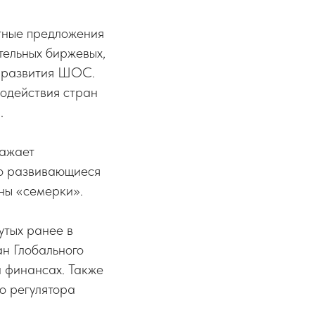
тные предложения
тельных биржевых,
а развития ШОС.
одействия стран
.
ражает
но развивающиеся
аны «семерки».
утых ранее в
н Глобального
и финансах. Также
о регулятора