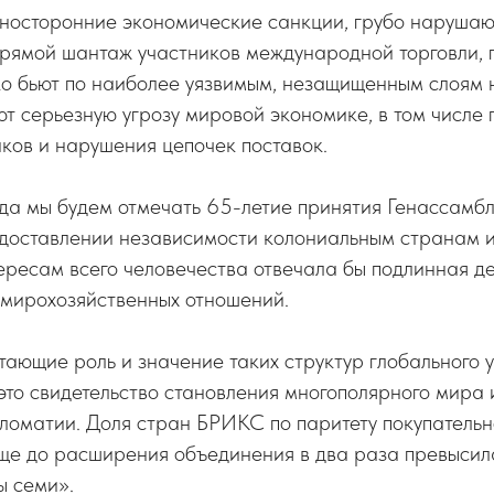
дносторонние экономические санкции, грубо наруша
прямой шантаж участников международной торговли,
о бьют по наиболее уязвимым, незащищенным слоям н
т серьезную угрозу мировой экономике, в том числе 
ков и нарушения цепочек поставок.
года мы будем отмечать 65-летие принятия Генассам
доставлении независимости колониальным странам 
тересам всего человечества отвечала бы подлинная 
 мирохозяйственных отношений.
ающие роль и значение таких структур глобального у
о свидетельство становления многополярного мира 
ломатии. Доля стран БРИКС по паритету покупательн
ще до расширения объединения в два раза превысил
ы семи».