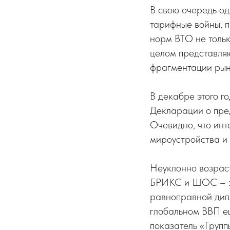
В свою очередь о
тарифные войны, 
норм ВТО не тольк
целом представляю
фрагментации рын
В декабре этого 
Декларации о пре
Очевидно, что ин
мироустройства и
Неуклонно возраст
БРИКС и ШОС – эт
равноправной дип
глобальном ВВП е
показатель «Групп