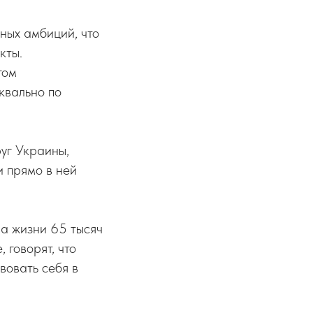
ных амбиций, что
кты.
гом
квально по
уг Украины,
 прямо в ней
ла жизни 65 тысяч
говорят, что
вовать себя в