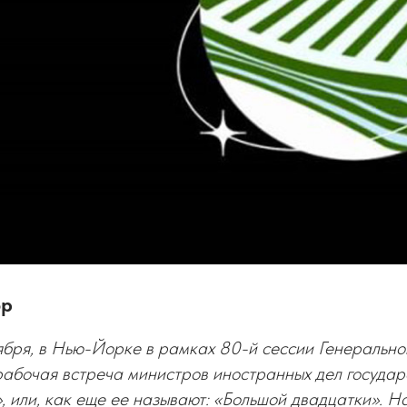
ор
тября, в Нью-Йорке в рамках 80-й сессии Генеральн
абочая встреча министров иностранных дел государ
, или, как еще ее называют: «Большой двадцатки». Н