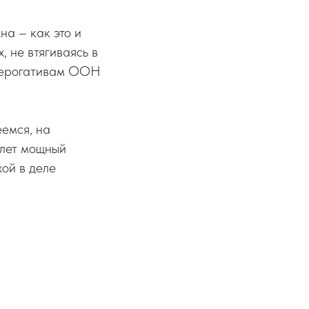
на – как это и
 не втягиваясь в
прерогативам ООН
емся, на
шлет мощный
ой в деле