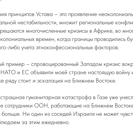
ия принципов Устава – это проявление неоколониаль
бальной нестабильности, множит региональные конфли
 решаются многочисленные кризисы в Африке, во мно
колониальных времен, когда границы проводились бу
ого-либо учета этноконфессиональных факторов.
ый пример – спровоцированный Западом кризис вокр
 НАТО и ЕС объявили моей стране настоящую войну и
 же ряду стоит и эскалация на Ближнем Востоке.
страшная гуманитарная катастрофа в Газе уже унес
е сотрудники ООН, работающие на Ближнем Востоке, 
з больше. Ни один из соседей Израиля не может чувст
блюдаем за этим ежедневно.