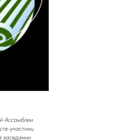
ой Ассамблеи
ств-участниц
а заседании