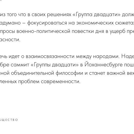
из того что в своих решениях «Группа двадцати» долж
адумано – фокусироваться на экономических сюжетах,
опросы военно-политической повестки дня в ущерб 
асности.
ечь идет о взаимосвязанности между народами. Наде
ябре саммит «Группы двадцати» в Йоханнесбурге по
нной объединительной философии и станет важной вех
ленных проблем современности.
БЩЕСТВО