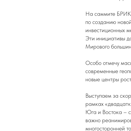
На саммите БРИКС
по созданию ново
инвестиционных м
Эти инициативы д
Мирового большинс
Особо отмечу мас
современные геоп
новые центры рост
Выступаем за скор
рамках «двадцатк
Юга и Востока – с
важно реанимиров
многосторонней то