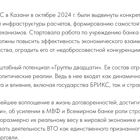
 в Казани в октябре 2024 г. были выдвинуты конкре
й инфраструктуры расчетов, формированию самостоя
еханизмов. Стартовала работа по учреждению банк
олжны повысить эффективность экономического взаим
тва, оградить его от недобросовестной конкуренции
штабный потенциал «Группы двадцати». Ее состав от
олитические реалии. Ведь в нее входят как динамич
а и влияния, включая государства БРИКС, так и стр
ейшее воплощение в жизнь договоренностей, достигн
и», об усилении в МВФ и Всемирном банке роли стра
оразмерно их реальному весу в мировой экономике 
ать деятельность ВТО как единственного признанног
рговли.