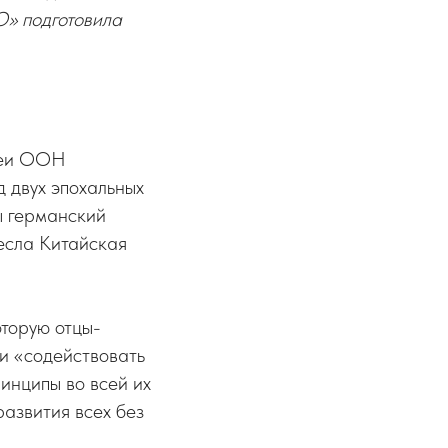
» подготовила
леи ООН
 двух эпохальных
ы германский
есла Китайская
торую отцы-
 и «содействовать
инципы во всей их
развития всех без