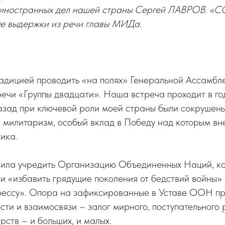
 иностранных дел нашей страны Сергей ЛАВРОВ. «СО
е выдержки из речи главы МИДа.
радицией проводить «на полях» Генеральной Ассамб
ечи «Группы двадцати». Наша встреча проходит в год
назад при ключевой роли моей страны были сокрушен
 милитаризм, особый вклад в Победу над которым вн
ика.
лила учредить Организацию Объединенных Наций, ко
и «избавить грядущие поколения от бедствий войны»
рессу». Опора на зафиксированные в Уставе ООН пр
ости и взаимосвязи – залог мирного, поступательного 
рств – и больших, и малых.