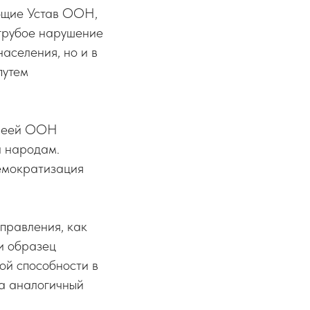
ющие Устав ООН,
 грубое нарушение
аселения, но и в
путем
блеей ООН
и народам.
демократизация
правления, как
и образец
ой способности в
а аналогичный