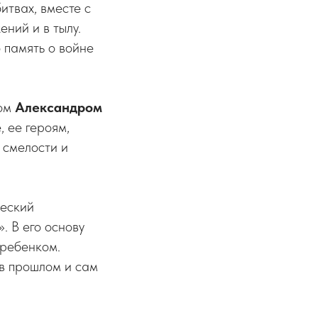
итвах, вместе с
ний и в тылу.
о память о войне
дом
Александром
, ее героям,
 смелости и
ческий
. В его основу
 ребенком.
 в прошлом и сам