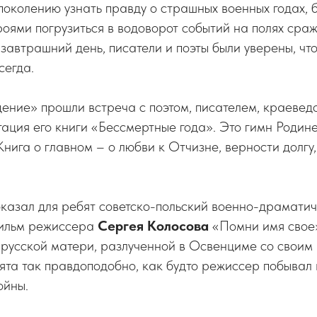
поколению узнать правду о страшных военных годах, б
оями погрузиться в водоворот событий на полях сраже
 завтрашний день, писатели и поэты были уверены, чт
сегда.
дение» прошли встреча с поэтом, писателем, краеве
ация его книги «Бессмертные года». Это гимн Родине
нига о главном – о любви к Отчизне, верности долгу,
оказал для ребят советско-польский военно-драмати
фильм режиссера
Сергея Колосова
«Помни имя свое»
 русской матери, разлученной в Освенциме со своим
та так правдоподобно, как будто режиссер побывал
ойны.