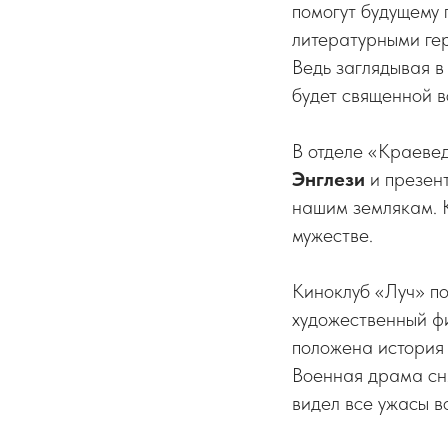
помогут будущему 
литературными гер
Ведь заглядывая в
будет священной в
В отделе «Краеве
Энглези
и презент
нашим землякам. К
мужестве.
Киноклуб «Луч» п
художественный 
положена история
Военная драма сня
видел все ужасы в