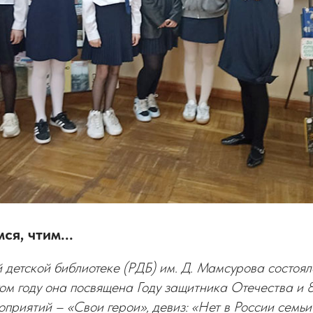
ся, чтим...
 детской библиотеке (РДБ) им. Д. Мамсурова состоял
том году она посвящена Году защитника Отечества и
приятий – «Свои герои», девиз: «Нет в России семьи 