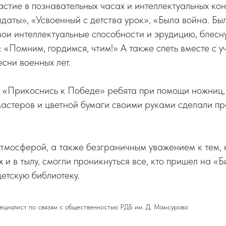
астие в познавательных часах и интеллектуальных ко
даты», «Усвоенный с детства урок», «Была война. Бы
вои интеллектуальные способности и эрудицию, блесн
: «Помним, гордимся, чтим!» А также спеть вместе с у
сни военных лет.
 «Прикоснись к Победе» ребята при помощи ножниц, 
астеров и цветной бумаги своими руками сделали п
атмосферой, а также безграничным уважением к тем, 
 и в тылу, смогли проникнуться все, кто пришел на «Б
етскую библиотеку.
иалист по связям с общественностью РДБ им. Д. Мамсурова