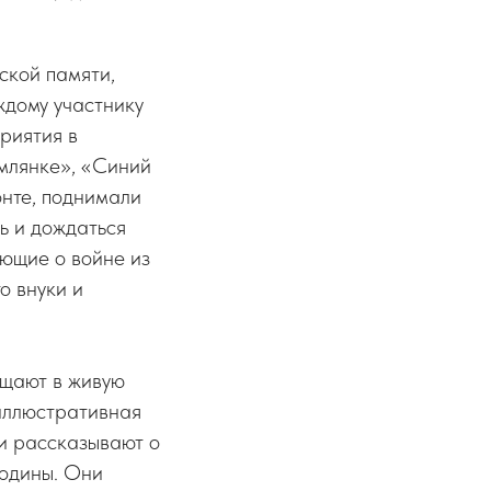
ской памяти,
ждому участнику
риятия в
емлянке», «Синий
онте, поднимали
ть и дождаться
ающие о войне из
о внуки и
ащают в живую
иллюстративная
и рассказывают о
Родины. Они