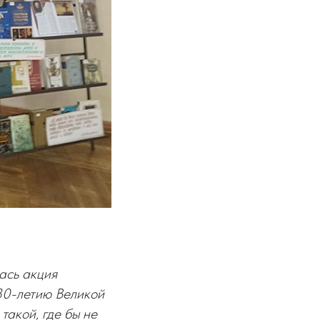
ась акция
 80-летию Великой
такой, где бы не