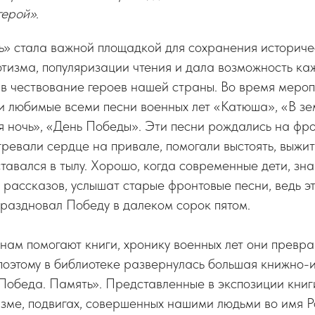
герой».
ь» стала важной площадкой для сохранения историче
тизма, популяризации чтения и дала возможность ка
 в чествование героев нашей страны. Во время мероп
и любимые всеми песни военных лет «Катюша», «В з
я ночь», «День Победы». Эти песни рождались на фр
огревали сердце на привале, помогали выстоять, выжи
оставался в тылу. Хорошо, когда современные дети, зн
, рассказов, услышат старые фронтовые песни, ведь эт
 праздновал Победу в далеком сорок пятом.
нам помогают книги, хронику военных лет они превр
поэтому в библиотеке развернулась большая книжно-
Победа. Память». Представленные в экспозиции книг
изме, подвигах, совершенных нашими людьми во имя 