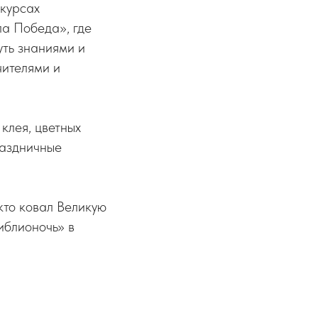
нкурсах
ла Победа», где
уть знаниями и
чителями и
клея, цветных
раздничные
кто ковал Великую
иблионочь» в