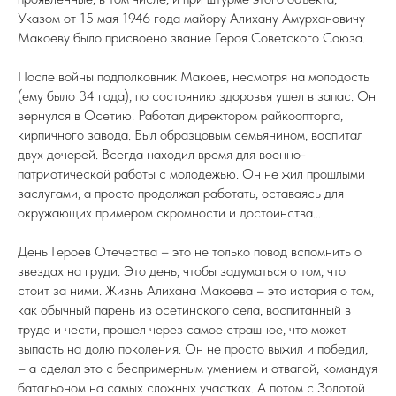
Указом от 15 мая 1946 года майору Алихану Амурхановичу
Макоеву было присвоено звание Героя Советского Союза.
После войны подполковник Макоев, несмотря на молодость
(ему было 34 года), по состоянию здоровья ушел в запас. Он
вернулся в Осетию. Работал директором райкоопторга,
кирпичного завода. Был образцовым семьянином, воспитал
двух дочерей. Всегда находил время для военно-
патриотической работы с молодежью. Он не жил прошлыми
заслугами, а просто продолжал работать, оставаясь для
окружающих примером скромности и достоинства...
День Героев Отечества – это не только повод вспомнить о
звездах на груди. Это день, чтобы задуматься о том, что
стоит за ними. Жизнь Алихана Макоева – это история о том,
как обычный парень из осетинского села, воспитанный в
труде и чести, прошел через самое страшное, что может
выпасть на долю поколения. Он не просто выжил и победил,
– а сделал это с беспримерным умением и отвагой, командуя
батальоном на самых сложных участках. А потом с Золотой