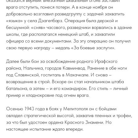
оказался верным: внезапный шквальный огонь заставил
врага отступить, понеся потери. А в конце ноября он
добровольно возглавил разведгруппу с задачей захватить
«языка» у села Дзагепбарз. Операция была дерзкой и
бесшумной: «сняв» часового, разведчики ворвались в здание
школы, где располагался немецкий штаб, и захватили
офицера со всеми документами. За эту операцию он получил
свою первую награду – медаль «За боевые заслуги».
Далее были бои за освобождение родного Ирафского
района, Нальчика, городов Кавминвод. Ранение в обе ноги
под Славянской, госпиталь в Махачкале. И снова –
возвращение в строй. Вскоре он стал начальником штаба
батальона, а затем – и его командиром. Его стиль – личный
пример и хладнокровие под огнем врага.
Осенью 1943 года в боях у Мелитополя он с бойцами
овладел стратегической высотой, захватив пленных и трофеи,
за что был удостоен ордена Красного Знамени. Но
настоящее испытание ждало впереди.