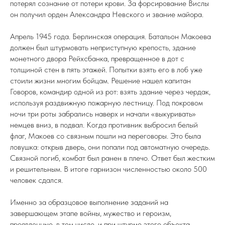
потерял сознание от потери крови. За форсирование Вислы
он получил орден Александра Невского и звание майора.
Апрель 1945 года. Берлинская операция. Батальон Макоева
должен был штурмовать неприступную крепость, здание
монетного двора Рейхсбанка, превращенное в дот с
толщиной стен в пять этажей. Попытки взять его в лоб уже
стоили жизни многим бойцам. Решение нашел капитан
Говоров, командир одной из рот: взять здание через чердак,
используя раздвижную пожарную лестницу. Под покровом
ночи три роты забрались наверх и начали «выкуривать»
немцев вниз, в подвал. Когда противник выбросил белый
флаг, Макоев со связным пошли на переговоры. Это была
ловушка: открыв дверь, они попали под автоматную очередь.
Связной погиб, комбат был ранен в плечо. Ответ был жестким
и решительным. В итоге гарнизон численностью около 500
человек сдался.
Именно за образцовое выполнение заданий на
завершающем этапе войны, мужество и героизм,
проявленные, в том числе, и при штурме этого объекта,