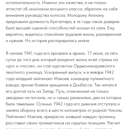
исполнительность. Именно эти качества, а не только
аттестат об окончании восьмого класса, обратили на себя
внимание руководства колхоза. Молодому Алихану
предложили должность бухгалтера, в те годы такое доверие
было высшей оценкой способностей юноши из села. Ему,
вероятно, виделась спокойная трудовая жизнь, размеренная
и нужная. Но история распорядилась иначе.
В начале 1941 года его призвали в армию. 17 июня, за пять
суток до того дня, который разделит жизнь всей страны на
«до» и «после», он стал курсантом Орджоникидзевского
пехотного училища. Ускоренный выпуск, и в январе 1942
года младший лейтенант Макоев, командир пулеметного
взвода, принял боевое крещение в Донбассе. Так начался
его долгий путь на Запад. Путь, отмеченный не только
звездами на погонах, но и семью ранениями, два из которых
были тяжелыми. Осенью 1942 года его дивизия отступала и
заняла оборону всего в шести километрах от родной Чиколы.
Лейтенант Макоев, прекрасно знавший каждую тропинку,
расставил своих пулеметчиков на скрытых позициях. Расчет