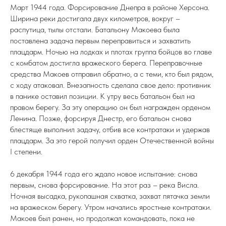
Март 1944 года. Форсирование Днепра в районе Херсона.
Ширина реки достигала двух километров, вокруг –
распутица, тылы отстали. Батальону Макоева была
поставлена задача первым переправиться и захватить
плацдарм. Ночью на лодках и плотах группа бойцов во главе
с комбатом достигла вражеского берега. Переправочные
средства Макоев отправил обратно, а с теми, кто был рядом,
с ходу атаковал. Внезапность сделала свое дело: противник
в панике оставил позиции. К утру весь батальон был на
правом берегу. За эту операцию он был награжден орденом
Ленина. Позже, форсируя Днестр, его батальон снова
блестяще выполнил задачу, отбив все контратаки и удержав
плацдарм. За это герой получил орден Отечественной войны
I степени.
6 декабря 1944 года его ждало новое испытание: снова
первым, снова форсирование. На этот раз – река Висла.
Ночная высадка, рукопашная схватка, захват пятачка земли
на вражеском берегу. Утром начались яростные контратаки.
Макоев был ранен, но продолжал командовать, пока не