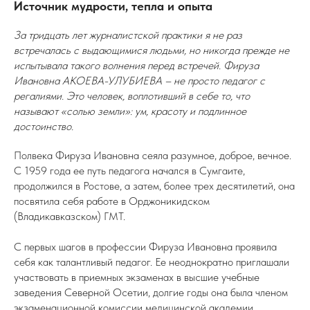
Источник мудрости, тепла и опыта
За тридцать лет журналистской практики я не раз
встречалась с выдающимися людьми, но никогда прежде не
испытывала такого волнения перед встречей. Фируза
Ивановна АКОЕВА-УЛУБИЕВА – не просто педагог с
регалиями. Это человек, воплотивший в себе то, что
называют «солью земли»: ум, красоту и подлинное
достоинство.
Полвека Фируза Ивановна сеяла разумное, доброе, вечное.
С 1959 года ее путь педагога начался в Сумгаите,
продолжился в Ростове, а затем, более трех десятилетий, она
посвятила себя работе в Орджоникидском
(Владикавказском) ГМТ.
С первых шагов в профессии Фируза Ивановна проявила
себя как талантливый педагог. Ее неоднократно приглашали
участвовать в приемных экзаменах в высшие учебные
заведения Северной Осетии, долгие годы она была членом
экзаменационной комиссии медицинской академии.