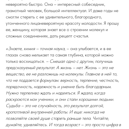
невероятно быстро. Она – интересный собеседник,
грамотный человек, большой интеллектуал. И даже годы не
смогли стереть с ее удивительного, благородного,
утонченного лицаневероятную красоту молодости. Я прошу
ее, женщину, которая знает все о строении молекул и
сложных соединениях, дать рецепт счастья.
«Знаете, химия – точная наука,
– она улыбается, и в ее
глазах снова мелькает та самая глубина, которой можно
только восхищаться.
– Смешал одно с другим, получишь
предсказуемый результат. А жизнь – нет. Жизнь – это не
вещество, ее не разложишь на молекулы. Главное в ней то,
что не поддается формулам: верность, терпение, честность,
порядочность, надежность и умение быть благодарным.
Нужно терпеливо ждать и надеяться. Я ждала, когда
раскроются мои ученики, и они стали хорошими людьми.
Судьба – это не случайность, это результат долгой,
кропотливой внутренней работы. И еще: никогда не
позволяйте своей душе стареть раньше тела. Читайте,
думайте, удивляйтесь. И тогда возраст – это просто цифра в