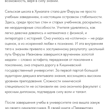
возможность, веря в силу знаний.
Сельская школа в Хумалаге стала для Фирузы не просто
учебным заведением, а настоящим островком стабильности.
Здесь, среди простых стен и старых учебников, раскрылись
ее неординарные способности. Учителя удивлялись, как
легко девочке давались и математика с физикой, и
литература с историей. Она училась на «отлично» – не ради
оценок, а из искренней любви к познанию. И эта внутренняя
тяга к знаниям привела к заслуженному результату: школьный
путь Фирузы Ивановны завершился вручением золотой
медали – словно эстафета, переданная от поколения к
поколению, она открыла дорогу в Кишиневский
государственный университет. За первой партой большой
аудитории девушка впитывала знания, восхищаясь высоким
уровнем преподавания. Сложности химической
специальности не остановили ее: она окончила факультет с
красным дипломом, подтвердив силу воли и талант.
После завершения учебы в университете она вышла замуж
за своего одноклассника. В своей книге «Пережитое»