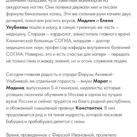
длинными пальцами, чуть заметным маникюром на
аккуратных ногтях. Они полвека держали мел и писали
формулы бензольных колец. Эти же сильные руки качали двух
дочерей, помогали растить внуков.
Мадлен
и
Елена
Улубиевы
пошли в науку, в самую гуманную ее часть –
медицину. Старшая – кардиолог, заместитель главного врача
Клинической больницы СОГМА, младшая – доктор
медицинских наук, профессор кафедры внутренних болезней
СОГМА. Наверно, это и есть счастье для матери – передать
не только гены и жажду знаний, но и огонь служения людям.
Сегодня главная радость и отрада Фирузы Акоевой-
Улубиевой, ее отдельная гордость – внуки
Марат
и
Мадина
, выпускники 5-й гимназии, медалисты, которые
успешно окончили обучение в Москве в одном из лучших
вузов России и сейчас трудятся на благо родной республики,
и обожаемый смышленый правнук
Константин
. В них
продолжается род и та тихая мудрость, которой ласковая
бабушка и прабабушка делится с ними.
Время, проведенное с Фирузой Ивановной, пролетело