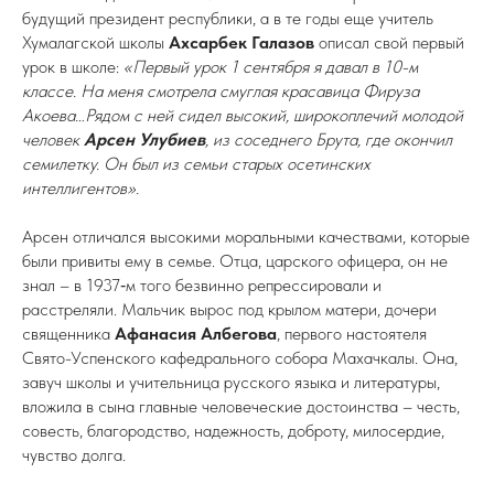
будущий президент республики, а в те годы еще учитель
Хумалагской школы
Ахсарбек Галазов
описал свой первый
урок в школе:
«Первый урок 1 сентября я давал в 10-м
классе. На меня смотрела смуглая красавица Фируза
Акоева…Рядом с ней сидел высокий, широкоплечий молодой
человек
Арсен Улубиев
, из соседнего Брута, где окончил
семилетку. Он был из семьи старых осетинских
интеллигентов».
Арсен отличался высокими моральными качествами, которые
были привиты ему в семье. Отца, царского офицера, он не
знал – в 1937‑м того безвинно репрессировали и
расстреляли. Мальчик вырос под крылом матери, дочери
священника
Афанасия Албегова
, первого настоятеля
Свято-Успенского кафедрального собора Махачкалы. Она,
завуч школы и учительница русского языка и литературы,
вложила в сына главные человеческие достоинства – честь,
совесть, благородство, надежность, доброту, милосердие,
чувство долга.