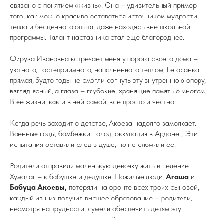
связано с понятием «жизнь». Она – удивительный пример
того, как можно красиво оставаться источником мудрости,
тепла и бесценного опыта, даже находясь вне школьной
программы. Талант наставника стал еще благороднее.
Фируза Ивановна встречает меня у порога своего дома –
уютного, гостеприимного, наполненного теплом. Ее осанка
прямая, будто годы не смогли согнуть эту внутреннюю опору,
взгляд ясный, а глаза – глубокие, хранящие память о многом.
В ее жизни, как и в ней самой, все просто и честно.
Когда речь заходит о детстве, Акоева надолго замолкает.
Военные годы, бомбежки, голод, оккупация в Ардоне… Эти
испытания оставили след в душе, но не сломили ее.
Родители отправили маленькую девочку жить в селение
Хумалаг – к бабушке и дедушке. Пожилые люди,
Агаша
и
Бабуца Акоевы,
потеряли на фронте всех троих сыновей,
каждый из них получил высшее образование – родители,
несмотря на трудности, сумели обеспечить детям эту