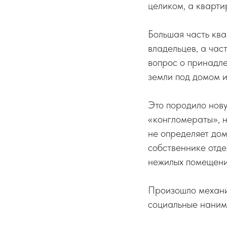
целиком, а кварти
Большая часть кв
владельцев, а час
вопрос о принадле
земли под домом и
Это породило нов
«конгломераты», н
не определяет дом
собственнике отде
нежилых помещени
Произошло механи
социальные нанима