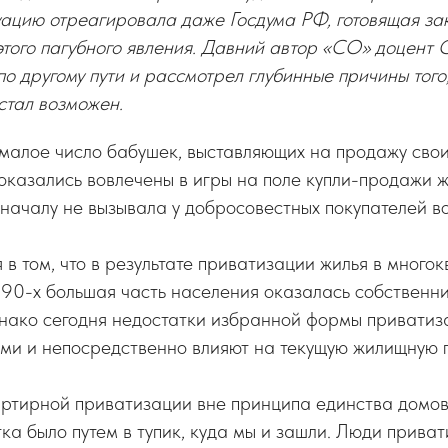
уацию отреагировала даже Госдума РФ, готовящая за
 этого пагубного явления. Давний автор «СО» доцен
другому пути и рассмотрел глубинные причины того
стал возможен.
емалое число бабушек, выставляющих на продажу сво
оказались вовлечены в игры на поле купли-продажи жи
началу не вызывала у добросовестных покупателей в
 в том, что в результате приватизации жилья в много
990-х большая часть населения оказалась собственн
нако сегодня недостатки избранной формы приватиз
ми и непосредственно влияют на текущую жилищную п
ртирной приватизации вне принципа единства домов
тка было путем в тупик, куда мы и зашли. Люди прива