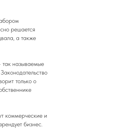
набором
ясно решается
вала, а также
– так называемые
. Законодательство
ворит только о
собственнике
ут коммерческие и
арендует бизнес.