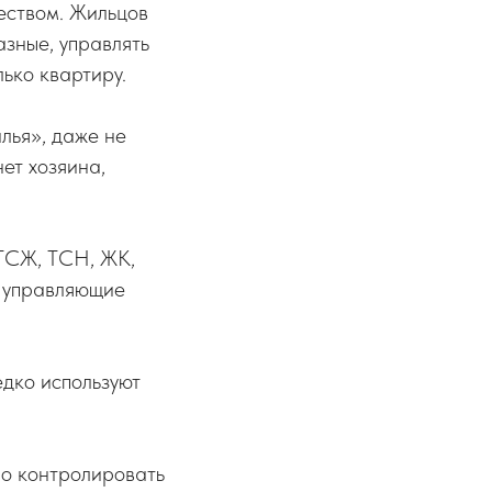
еством. Жильцов
азные, управлять
ько квартиру.
лья», даже не
ет хозяина,
 ТСЖ, ТСН, ЖК,
– управляющие
едко используют
но контролировать