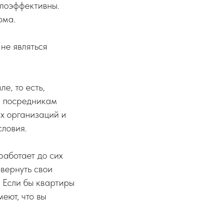
алоэффективны.
ома.
не являться
е, то есть,
м посредникам
х организаций и
словия.
работает до сих
вернуть свои
 Если бы квартиры
еют, что вы