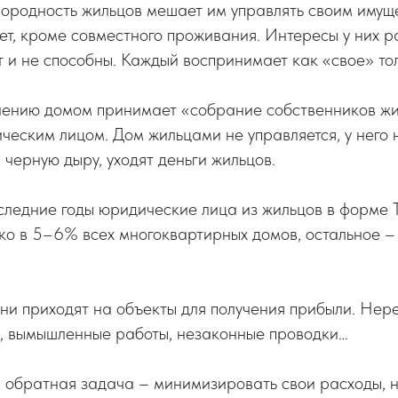
ородность жильцов мешает им управлять своим имущ
ет, кроме совместного проживания. Интересы у них р
т и не способны. Каждый воспринимает как «свое» тол
лению домом принимает «собрание собственников жи
еским лицом. Дом жильцами не управляется, у него н
в черную дыру, уходят деньги жильцов.
оследние годы юридические лица из жильцов в форме
ко в 5–6% всех многоквартирных домов, остальное 
они приходят на объекты для получения прибыли. Нер
и, вымышленные работы, незаконные проводки…
– обратная задача – минимизировать свои расходы, 