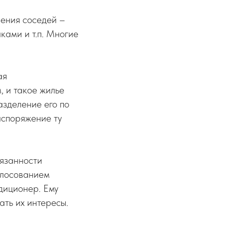
нения соседей –
ками и т.п. Многие
ая
 и такое жилье
азделение его по
аспоряжение ту
бязанности
олосованием
ндиционер. Ему
ать их интересы.