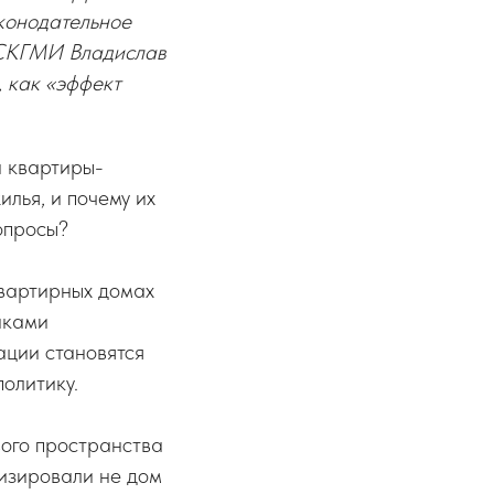
конодательное
т СКГМИ Владислав
, как «эффект
и квартиры-
лья, и почему их
опросы?
квартирных домах
иками
ации становятся
олитику.
ого пространства
тизировали не дом