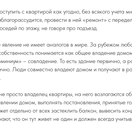
оступить с квартирой как угодно, без всякого учета м
аблагорассудится, провести в ней «ремонт» с передел
оседей по этажу, не говоря про подъезд.
 явление не имеет аналогов в мире. За рубежом люб
обственность понимается как общее владение домом,
миниум» – совладение. То есть здание первично, а р
ично. Люди совместно владеют домом и получают в р
.
не просто владелец квартиры, на него возлагаются о
авлении домом, выполнять постановления, принятые г
жет отдельно от всех застеклить балкон, вывесить ко
ают, что он тут живет не один и должен всегда учитыв