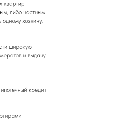
ых квартир
ным, либо частным
 одному хозяину,
ести широкую
омератов и выдачу
 ипотечный кредит
артирами