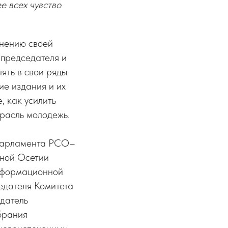
е всех чувство
лнению своей
 председателя и
ять в свои ряды
ие издания и их
, как усилить
расль молодежь.
 Парламента РСО–
рной Осетии
нформационной
седателя Комитета
датель
брания