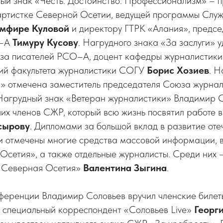
ный знак «Честь. Достоинство. Профессионализм» –
артистке Северной Осетии, ведущей программы Служ
мфире Куловой
и директору ГТРК «Алания», предс
О–А
Тимуру Кусову
. Нагрудного знака «За заслуги» 
за писателей РСО–А, доцент кафедры журналистики
ий факультета журналистики СОГУ
Борис
Хозиев
. 
» отмечена заместитель председателя Союза журн
 Нагрудный знак «Ветеран журналистики» Владимир С
их членов СЖР, который всю жизнь посвятил работе 
сырову
. Дипломами за большой вклад в развитие от
 отмечены многие средства массовой информации, в 
Осетия», а также отдельные журналисты. Среди них 
 «Северная Осетия»
Валентина Зыгина
.
ференции Владимир Соловьев вручил членские билет
и специальный корреспондент «Соловьев Live»
Георг