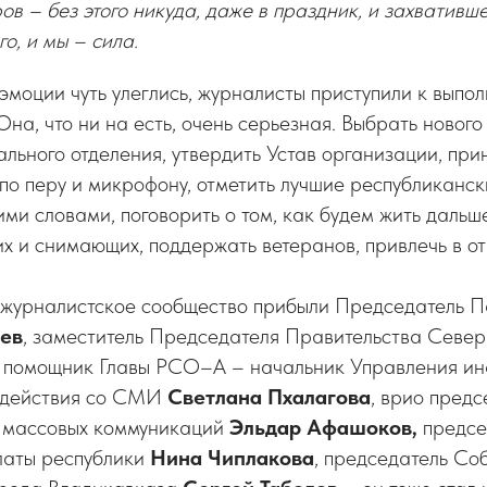
ов – без этого никуда, даже в праздник, и захвативше
о, и мы – сила.
эмоции чуть улеглись, журналисты приступили к выпо
Она, что ни на есть, очень серьезная. Выбрать нового
льного отделения, утвердить Устав организации, прин
по перу и микрофону, отметить лучшие республиканск
ими словами, поговорить о том, как будем жить дальше
 и снимающих, поддержать ветеранов, привлечь в от
 журналистское сообщество прибыли Председатель
аев
, заместитель Председателя Правительства Севе
, помощник Главы РСО–А – начальник Управления и
одействия со СМИ
Светлана Пхалагова
, врио пред
и массовых коммуникаций
Эльдар Афашоков,
предсе
латы республики
Нина
Чиплакова
, председатель Со