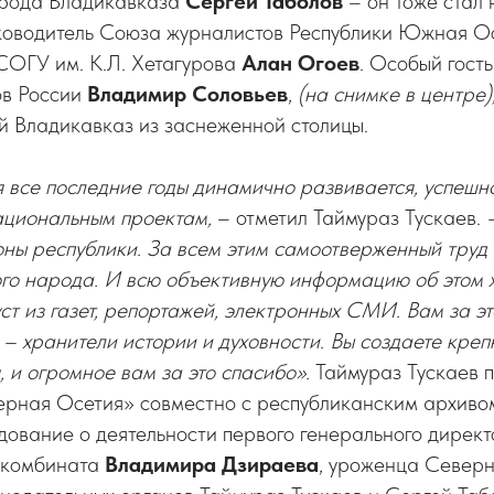
орода Владикавказа
Сергей Таболов
– он тоже стал
ководитель Союза журналистов Республики Южная О
 СОГУ им. К.Л. Хетагурова
Алан Огоев
. Особый гост
ов России
Владимир
Соловьев
,
(на снимке в центре)
й Владикавказ из заснеженной столицы.
 все последние годы динамично развивается, успешн
ациональным проектам,
– отметил Таймураз Тускаев.
оны республики. За всем этим самоотверженный труд
го народа. И всю объективную информацию об этом 
уст из газет, репортажей, электронных СМИ. Вам за э
 – хранители истории и духовности. Вы создаете кре
, и огромное вам за это спасибо».
Таймураз Тускаев 
верная Осетия» совместно с республиканским архиво
ование о деятельности первого генерального директ
 комбината
Владимира Дзираева
, уроженца Северн