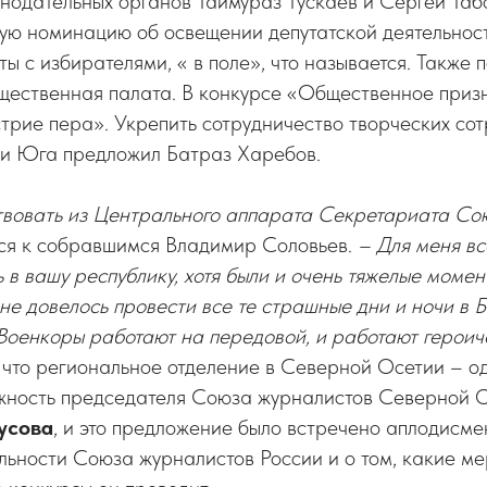
нодательных органов Таймураз Тускаев и Сергей Та
ую номинацию об освещении депутатской деятельност
ты с избирателями, « в поле», что называется. Также
щественная палата. В конкурсе «Общественное призн
рие пера». Укрепить сотрудничество творческих со
и Юга предложил Батраз Харебов.
ствовать из Центрального аппарата Секретариата Со
ся к собравшимся Владимир Соловьев.
– Для меня в
 в вашу республику, хотя были и очень тяжелые момен
не довелось провести все те страшные дни и ночи в 
Военкоры работают на передовой, и работают героич
 что региональное отделение в Северной Осетии – од
жность председателя Союза журналистов Северной О
усова
, и это предложение было встречено аплодисме
льности Союза журналистов России и о том, какие м