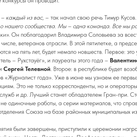
 конкурсы он проводит.
– каждый из вас,
– так начал свою речь Тимур Кусов
о нашего сообщества. Мы – одна команда. Все мы р
ки».
Он поблагодарил Владимира Соловьева за все
 числе, ветеранов отрасли. В этой пятилетке, а предс
тся на пять лет, будет немало новшеств. Первое: это
ель – Рухстауёг», и лауреаты этого года –
Валентин
и
Сергей Телевной
. Второе: в республике будет воз
в «Журналист года». Уже в июне мы узнаем ее первы
иям. Это не только корреспонденты, но и операторы
служб и др. Лучший станет обладателем Гран-при. Сто
 не одиночные работы, а серии материалов, что справ
отделения Союза на базе районных муниципальных и
иятия были завершены, приступили к церемонии нагр