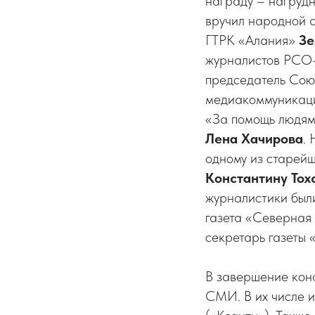
награду – нагруд
вручил народной 
ГТРК «Алания»
Зе
журналистов РС
председатель Сою
медиакоммуникац
«За помощь людям
Лена Хачирова
.
одному из старейш
Константину Тох
журналистики были
газета «Северная 
секретарь газеты
В завершение кон
СМИ. В их числе 