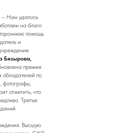
.
– Нам удалось
аботаем на благо
стороннюю помощь
едатель и
 учреждение
а Бязырова,
обновлена премия
х обладателей по
, фотографы,
ит отметить, что
едливо. Третье:
зданий.
аждения. Высшую