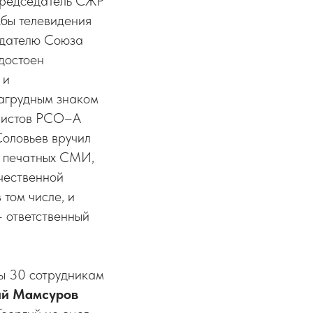
 председатель СЖР
бы телевидения
едателю Союза
удостоен
 и
Нагрудным знаком
алистов РСО–А
оловьев вручил
в печатных СМИ,
ечественной
том числе, и
– ответственный
ы 30 сотрудникам
ий Мамсуров