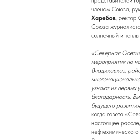
представителей г
членом Союза, ру
Харебов
, ректор
Союза журналист
солнечный и теплы
«Северная Осетия
мероприятия по н
Владикавказ, рай
многонационально
узнают из первых 
благодарность. Вы
будущего развития
когда газета «Се
настоящее расслед
нефтехимического