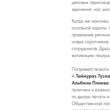
деловых переговор
единения: нас мног
Когда же наконец 
основной задачи. 
правление региона
новых соратников 
сотрудников. Друг
мотивацию пишуших
Поприветствовать
А
Таймураз Туск
Альбина Плаева
политики и взаим
по делам печати 
Общественной па