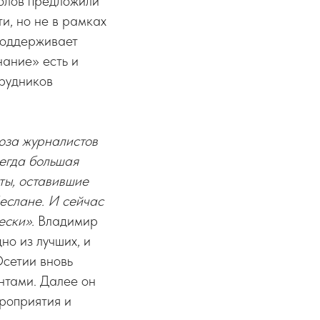
болов предложили
и, но не в рамках
 поддерживает
ание» есть и
трудников
юза журналистов
сегда большая
ты, оставившие
Беслане. И сейчас
ески».
Владимир
но из лучших, и
сетии вновь
нтами. Далее он
ероприятия и