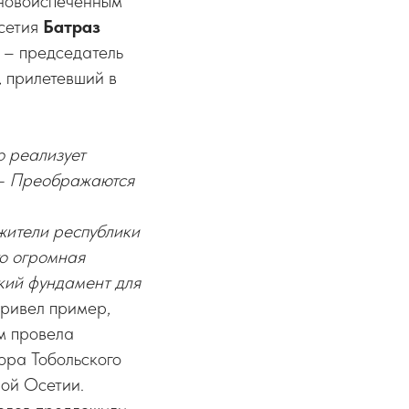
 новоиспеченным
сетия
Батраз
ь – председатель
,
прилетевший в
о реализует
– Преображаются
жители республики
то огромная
пкий фундамент для
привел пример,
м провела
ора Тобольского
ой Осетии.