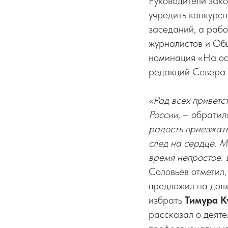
Руководители зако
учредить конкурсн
заседаний, а рабо
журналистов и Об
номинация «На ост
редакций Севера 
«Рад всех привет
России,
– обратил
радость приезжать
след на сердце. М
время непростое. 
Соловьев отметил,
предложил на дол
избрать
Тимура К
рассказал о деяте