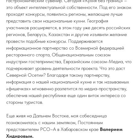
гастрономический сувенир. Сегодня «Кухня без границ» –
это объект интеллектуальной собственности. Под его знаком
проходят конкурсы, появились регионы, желающие лучше
представить свои национальные кухни. География
участников расширяется, в этом году уже десять российских
регионов, Беларусь, Казахстан и другие изъявили желание
провести подобные конкурсы. Поддерживается
информационное партнерство со Всемирной федерацией
ресторанного спорта, Общенациональным союзом
индустрии гостеприимства, Евразийским союзом-Медиа, что
подчеркивает уровень деятельности проекта. Что это даст
Северной Осетии? Благодаря такому партнерству,
информация о нашей национальной кухне и так называемых
«фишечках» мгновенно разлетится по медиа-пространству,
обеспечив нашей республике еще один виток интереса со
стороны туристов.
Еще живя на Дальнем Востоке, моя собеседница
познакомилась с нашим земляком, Постоянным
представителем РСО–А в Хабаровском крае
Валерием
Хидировым.