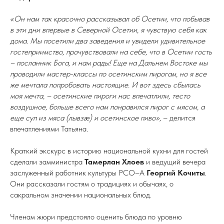
«Он нам так красочно рассказывал об Осетии, что побывав
в эти дни впервые в Северной Осетии, я чувствую себя как
дома. Мы посетили два заведения и увидели удивительное
гостеприимство, прочувствовали на себе, что в Осетии гость
– посланник Бога, и нам рады! Еще на Дальнем Востоке мы
проводили мастер-классы по осетинским пирогам, но я все
же мечтала попробовать настоящие. И вот здесь сбылась
моя мечта, – осетинские пироги нас впечатлили, тесто
воздушное, больше всего нам понравился пирог с мясом, а
еще суп из мяса (лывзæ) и осетинское пиво»,
– делится
впечатлениями Татьяна.
Краткий экскурс в историю национальной кухни для гостей
сделали замминистра
Тамерлан Хлоев
и ведущий вечера
заслуженный работник культуры РСО–А
Георгий Кочиты
.
Они рассказали гостям о традициях и обычаях, о
сакральном значении национальных блюд.
Членам жюри предстояло оценить блюда по уровню