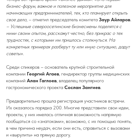
бизнес-форум, важное и полезное мероприятие для
начинающих предпринимателей, тех, кто планирует открыть
свое дело,
– отметил председатель комитета
Заур Айларов
.
– Успешные североосетинские бизнесмены поделятся с
ними своим опытом, расскажут честно, без прикрас о тех
трудностях, с которыми им пришлось столкнуться. На
конкретных примерах разберут ту или иную ситуацию, дадут
советы».
Среди спикеров – основатель крупной строительной
компании
Георгий Агаев
, гендиректор группы медицинских
компаний
Алан Гаглоев
, владелец популярного
гастрономического проекта
Сослан Зангиев
.
Предварительно прошла регистрация участников встречи.
Их оказалось порядка 200. Многие представили свои идеи,
проекты, у них имелась отличная возможность напрямую
пообщаться со «знатоками», возможно, с их помощью понять,
в чем причина неудач, если они есть, справиться с вызовами
и «вырулить» на прямую дорогу.