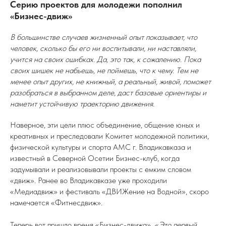
Серию проектов для молодежи пополнил
«Бизнес-движ»
В большинстве случаев жизненный опыт показывает, что
человек, сколько бы его ни воспитывали, ни наставляли,
учится на своих ошибках. Да, это так, к сожалению. Пока
своих шишек не набьешь, не поймешь, что к чему. Тем не
менее опыт других, не книжный, а реальный, живой, поможет
разобраться в выбранном деле, даст базовые ориентиры и
наметит устойчивую траекторию движения.
Наверное, эти цели плюс объединение, общение юных и
креативных и преследовали Комитет молодежной политики,
физической культуры и спорта АМС г. Владикавказа и
известный в Северной Осетии Бизнес-клуб, когда
задумывали и реализовывали проекты с емким словом
«движ». Ранее во Владикавказе уже проходили
«Медиадвиж» и фестиваль «ДВИЖение на Водной», скоро
намечается «Фитнесдвиж».
Теперь вот пришло время «Бизнес-движа».
«Это первый