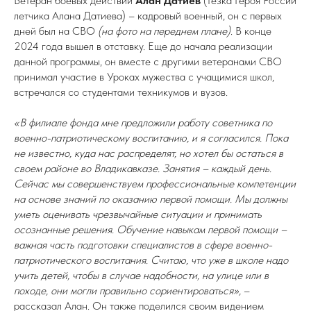
Ветеран боевых действий
Алан Датиев
(тезка Героя России
летчика Алана Датиева) – кадровый военный, он с первых
дней был на СВО
(на фото на переднем плане)
. В конце
2024 года вышел в отставку. Еще до начала реализации
данной программы, он вместе с другими ветеранами СВО
принимал участие в Уроках мужества с учащимися школ,
встречался со студентами техникумов и вузов.
«В филиале фонда мне предложили работу советника по
военно-патриотическому воспитанию, и я согласился. Пока
не известно, куда нас распределят, но хотел бы остаться в
своем районе во Владикавказе. Занятия – каждый день.
Сейчас мы совершенствуем профессиональные компетенции
на основе знаний по оказанию первой помощи. Мы должны
уметь оценивать чрезвычайные ситуации и принимать
осознанные решения. Обучение навыкам первой помощи –
важная часть подготовки специалистов в сфере военно-
патриотического воспитания. Считаю, что уже в школе надо
учить детей, чтобы в случае надобности, на улице или в
походе, они могли правильно сориентироваться»,
–
рассказал Алан. Он также поделился своим видением