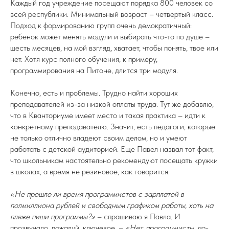
Каждый год учреждение посещают порядка 800 человек со
всей республики. Минимальный возраст – четвертый класс.
Подход к формированию групп очень демократичный:
ребенок может менять модули и выбирать что-то по душе –
шесть месяцев, на мой взгляд, хватает, чтобы понять, твое или
нет. Хотя курс полного обучения, к примеру,
программирования на Питоне, длится три модуля.
Конечно, есть и проблемы. Трудно найти хороших
преподавателей из-за низкой оплаты труда. Тут же добавлю,
что в Кванториуме имеет место и такая практика – идти к
конкретному преподавателю. Значит, есть педагоги, которые
не только отлично владеют своим делом, но и умеют
работать с детской аудиторией. Еще Павел назвал тот факт,
что школьникам настоятельно рекомендуют посещать кружки
в школах, а время не резиновое, как говорится.
«Не прошло ли время программистов с зарплатой в
полмиллиона рублей и свободным графиком работы, хоть на
пляже пиши программы?»
– спрашиваю я Павла. И
прозвучало, пожалуй, ключевое. –
«Нет, программисты, по-