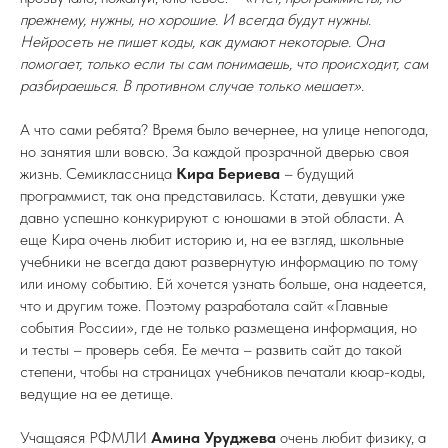
прежнему, нужны, но хорошие. И всегда будут нужны.
Нейросеть не пишет коды, как думают некоторые. Она
помогает, только если ты сам понимаешь, что происходит, сам
разбираешься. В противном случае только мешает».
А что сами ребята? Время было вечернее, на улице непогода,
но занятия шли вовсю. За каждой прозрачной дверью своя
жизнь. Семиклассница
Кира Бериева
– будущий
программист, так она представилась. Кстати, девушки уже
давно успешно конкурируют с юношами в этой области. А
еще Кира очень любит историю и, на ее взгляд, школьные
учебники не всегда дают развернутую информацию по тому
или иному событию. Ей хочется узнать больше, она надеется,
что и другим тоже. Поэтому разработала сайт «Главные
события России», где не только размещена информация, но
и тесты – проверь себя. Ее мечта – развить сайт до такой
степени, чтобы на страницах учебников печатали кюар-коды,
ведущие на ее детище.
Учащаяся РФМЛИ
Амина Уруджева
очень любит физику, а