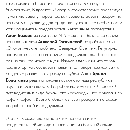
также химию и биологию. Трудится на стыке наук в
биоквантуме. В проекте «Лазер в косметологии» преследует
гуманную задачу: перед тем как воздействовать лазером на
волосяную луковицу, доктор должен учесть все особенности
кожи пациента и предотвратить негативные последствия.
Алан Базаев
из гимназии №5 – эколог. Вместе со своим
преподавателем
Анжелой Гогичаевой
разработал сайт
«Экологические проблемы Северной Осетии». Регулярно
занимается его наполнением и продвижением. Вот он как
раз из тех, кто начал с нуля. Изучал здесь азы: что такое
компьютер, как создавать папки и т.д. Теперь помимо сайта и
создание различных игр ему по зубам. А вот
Арина
Болатаева
решила помочь гостям столицы республики
вкусно и сытно поесть. Разработала компактный, веселый
путеводитель в виде бумажного «сахараджина» с указанием
кафе и кофеен. Всего 8 объектов, все проверенные самой
разработчицей и ее друзьями.
Это лишь самая малая часть тех проектов и тех
представителей молодого поколения из большой армии