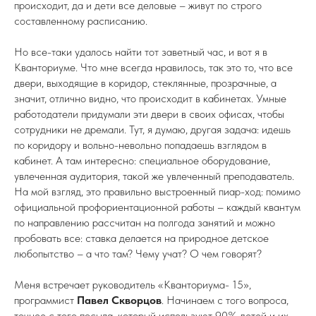
происходит, да и дети все деловые – живут по строго
составленному расписанию.
Но все-таки удалось найти тот заветный час, и вот я в
Кванториуме. Что мне всегда нравилось, так это то, что все
двери, выходящие в коридор, стеклянные, прозрачные, а
значит, отлично видно, что происходит в кабинетах. Умные
работодатели придумали эти двери в своих офисах, чтобы
сотрудники не дремали. Тут, я думаю, другая задача: идешь
по коридору и вольно-невольно попадаешь взглядом в
кабинет. А там интересно: специальное оборудование,
увлеченная аудитория, такой же увлеченный преподаватель.
На мой взгляд, это правильно выстроенный пиар-ход: помимо
официальной профориентационной работы – каждый квантум
по направлению рассчитан на полгода занятий и можно
пробовать все: ставка делается на природное детское
любопытство – а что там? Чему учат? О чем говорят?
Меня встречает руководитель «Кванториума- 15»,
программист
Павел Скворцов
. Начинаем с того вопроса,
точнее с того посыла, который используют 90% детей и их