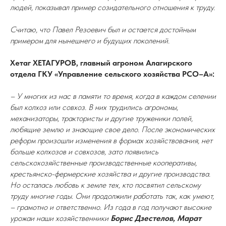
людей, показывал пример созидательного отношения к труду.
Считаю, что Павел Резоевич был и остается достойным
примером для нынешнего и будущих поколений.
Хетаг ХЕТАГУРОВ, главный агроном Алагирского
отдела ГКУ «Управление сельского хозяйства РСО–А»:
– У многих из нас в памяти то время, когда в каждом селении
был колхоз или совхоз. В них трудились агрономы,
механизаторы, трактористы и другие труженики полей,
любящие землю и знающие свое дело. После экономических
реформ произошли изменения в формах хозяйствования, нет
больше колхозов и совхозов, зато появились
сельскохозяйственные производственные кооперативы,
крестьянско-фермерские хозяйства и другие производства.
Но осталась любовь к земле тех, кто посвятил сельскому
труду многие годы. Они продолжили работать так, как умеют,
– грамотно и ответственно. Из года в год получают высокие
урожаи наши хозяйственники
Борис Дзестелов, Марат