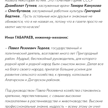
назвать некоторых из них. Это Почетный горняк СССР
Дзамболат Гутиев
, заслуженные врачи
Тамара Канукова
и
ОлегБугаков
, заслуженный работник культуры
Григорий
Бадтиев
… Пусть остальные мои друзья и знакомые не
обижаются, что я не назвал их, потому что в газете просто не
хватит места на всех!
Инал ГАБАРАЕВ, инженер-механик:
–
Павел Резоевич Тедеев
, государственный и
политический деятель, возглавлял много лет Пригородный
район. Мудрый, беспокойный руководитель, для которого
родной край и родной народ были смыслом жизни. Делал все
на благо своего народа, прилагал большие усилия для
развития сельского хозяйства, к примеру, колхозыов в
Алагирском и Дигорском районах.
Под руководством Павла Резоевича хозяйства становились
крепкими, перспективными, с самыми высокими
показателями в растениеводстве и животноводстве. Высокие
профессиональные знания, мудрость – всему этому он учил