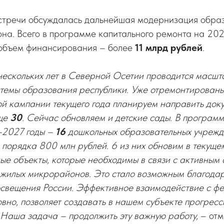
встречи обсуждалась дальнейшая модернизация обра
она. Всего в программе капитального ремонта на 20
объем финансирования – более
11 млрд рублей
.
ескольких лет в Северной Осетии проводится масшт
темы образования республики. Уже отремонтирован
ой кампании текущего года планируем направить док
еще
30
. Сейчас обновляем и детские сады. В программ
–2027 годы –
16
дошкольных образовательных учрежд
орядка 800 млн рублей. 6 из них обновим в текущем
е объекты, которые необходимы в связи с активным 
 жилых микрорайонов. Это стало возможным благода
свещения России. Эффективное взаимодействие с ф
овно, позволяет создавать в нашем субъекте прогресс
. Наша задача – продолжить эту важную работу,
– от