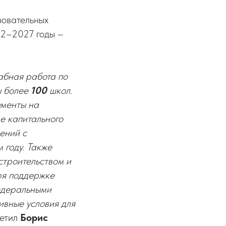
зовательных
22–2027 годы –
абная работа по
ы более
100
школ.
ументы на
е капитального
ений с
 году. Также
строительством и
ря поддержке
едеральными
ивные условия для
метил
Борис