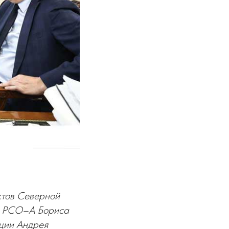
ктов Северной
ва РСО–А Бориса
ции Андрея